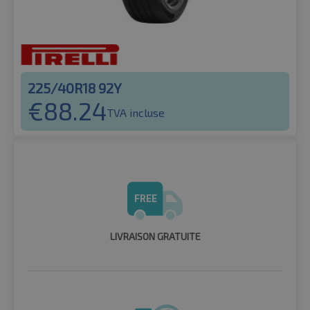
225/40R18 92Y
€
88.24
TVA incluse
LIVRAISON GRATUITE