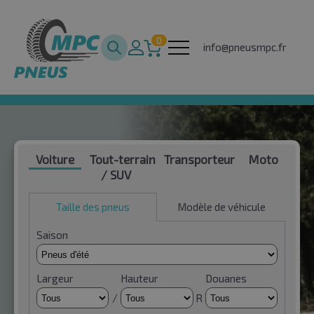
0
info@pneusmpc.fr
Voiture
Tout-terrain
Transporteur
Moto
/ SUV
Taille des pneus
Modèle de véhicule
Saison
Largeur
Hauteur
Douanes
/
R