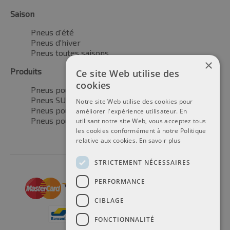
Saison
Pneus d'été
Pneus d'hiver
Pneus toutes saisons
×
Produits
Ce site Web utilise des
cookies
Pneus pour voitures
Pneus SUV / 4x4
Notre site Web utilise des cookies pour
Pneus pour camionnettes
améliorer l'expérience utilisateur. En
Pneus pour motos
utilisant notre site Web, vous acceptez tous
les cookies conformément à notre Politique
relative aux cookies.
En savoir plus
STRICTEMENT NÉCESSAIRES
PERFORMANCE
CIBLAGE
FONCTIONNALITÉ