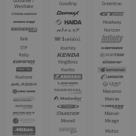
Goodride /
Goodtrip
Greentrac
Westlake
Headway
Horizon
Ilink
ITP
Journey
Kelly
KingBoss
Kontio
Kustone
Massimo
Matrax
Milever
Minnell
Mirage
Motoz