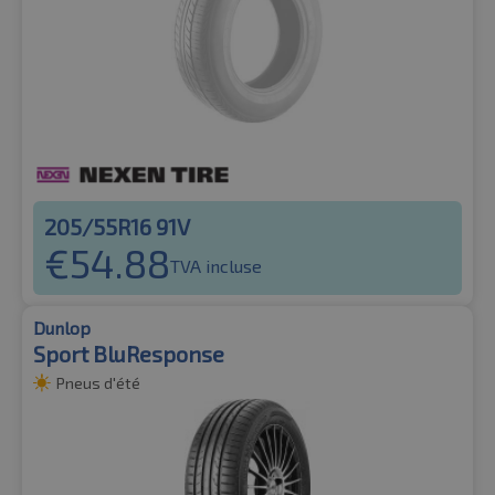
205/55R16 91V
€
54.88
TVA incluse
Dunlop
Sport BluResponse
Pneus d'été