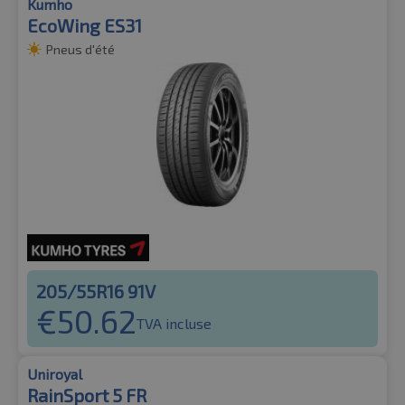
Kumho
EcoWing ES31
Pneus d'été
205/55R16 91V
€
50.62
TVA incluse
Uniroyal
RainSport 5 FR