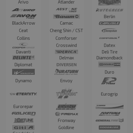
Arivo
Atlander
Berlin
BlackArrow
Camac
Ceat
Cheng Shin / CST
Collins
Comforser
Crosswind
Datex
Davanti
Deli Tire
Delmax
Diamondback
Diplomat
Duro
Dynamo
Envoy
Eurogrip
Eurorepar
Fronway
Goldline