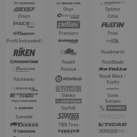
Onyx
Optimo
Orium
Ozka
Premiorri
Prinx
Profil (retreaded)
Roadmarch
RoadX
RockBlade
Rosava
Royal Black /
Routeway
Kyoto
Shinko
Sonix
Sumaxx
Sunfull
Sunwide
TBB Tires