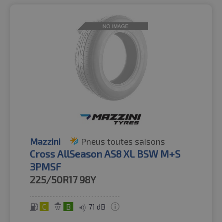
Mazzini
Pneus toutes saisons
Cross AllSeason AS8 XL BSW M+S
3PMSF
225/50R17
98Y
C
B
71 dB