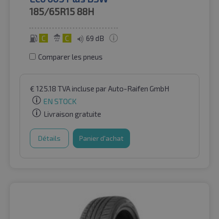
185/65R15
88H
C
C
69 dB
Comparer les pneus
€
125.18
TVA incluse
par Auto-Raifen GmbH
EN STOCK
Livraison gratuite
Détails
Panier d'achat