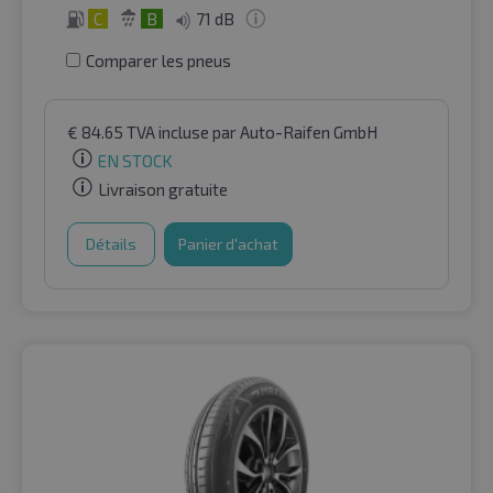
C
B
71 dB
Comparer les pneus
€
84.65
TVA incluse
par Auto-Raifen GmbH
EN STOCK
Livraison gratuite
Détails
Panier d'achat