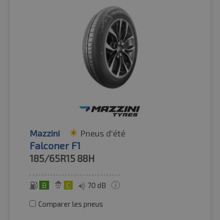
Mazzini
Pneus d'été
Falconer F1
185/65R15
88H
B
C
70 dB
Comparer les pneus