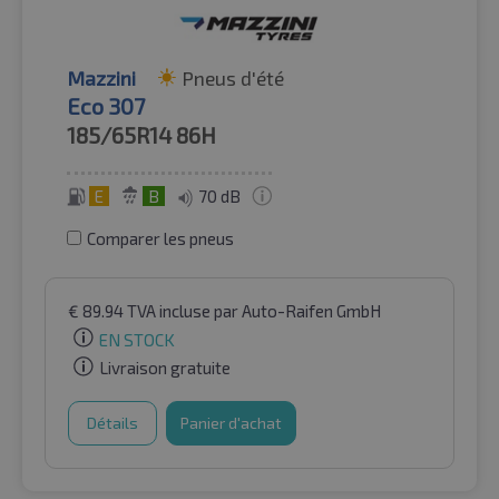
Mazzini
Pneus d'été
Eco 307
185/65R14
86H
E
B
70 dB
Comparer les pneus
€
89.94
TVA incluse
par Auto-Raifen GmbH
EN STOCK
Livraison gratuite
Détails
Panier d'achat