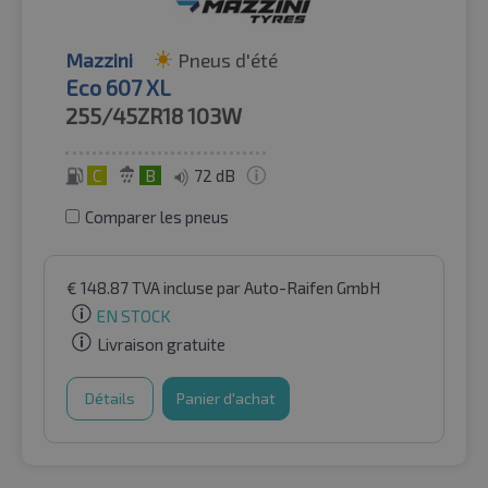
Mazzini
Pneus d'été
Eco 607 XL
255/45ZR18
103W
C
B
72 dB
Comparer les pneus
€
148.87
TVA incluse
par Auto-Raifen GmbH
EN STOCK
Livraison gratuite
Détails
Panier d'achat