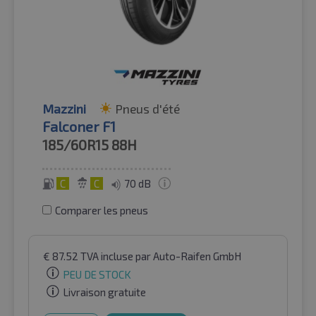
Mazzini
Pneus d'été
Falconer F1
185/60R15
88H
C
C
70 dB
Comparer les pneus
€
87.52
TVA incluse
par Auto-Raifen GmbH
PEU DE STOCK
Livraison gratuite