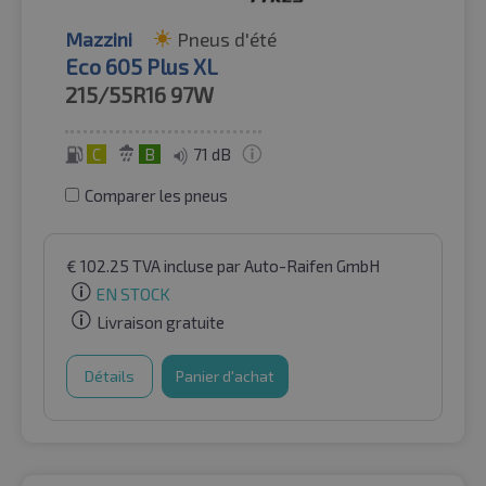
Mazzini
Pneus d'été
Eco 605 Plus XL
215/55R16
97W
C
B
71 dB
Comparer les pneus
€
102.25
TVA incluse
par Auto-Raifen GmbH
EN STOCK
Livraison gratuite
Détails
Panier d'achat