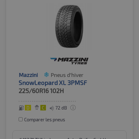
Mazzini
Pneus d'hiver
SnowLeopard XL 3PMSF
225/60R16
102H
D
C
72 dB
Comparer les pneus