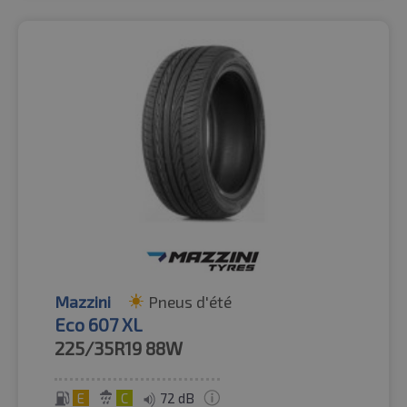
Mazzini
Pneus d'été
Eco 607 XL
225/35R19
88W
E
C
72 dB