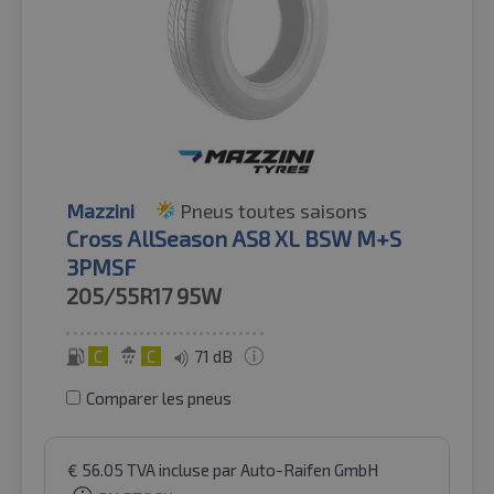
Mazzini
Pneus toutes saisons
Cross AllSeason AS8 XL BSW M+S
3PMSF
205/55R17
95W
C
C
71 dB
Comparer les pneus
€
56.05
TVA incluse
par Auto-Raifen GmbH