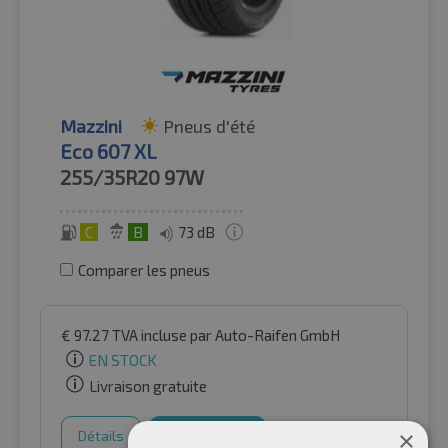
Mazzini
Pneus d'été
Eco 607 XL
255/35R20
97W
C
B
73 dB
Comparer les pneus
€
97.27
TVA incluse
par Auto-Raifen GmbH
EN STOCK
Livraison gratuite
×
Détails
Panier d'achat