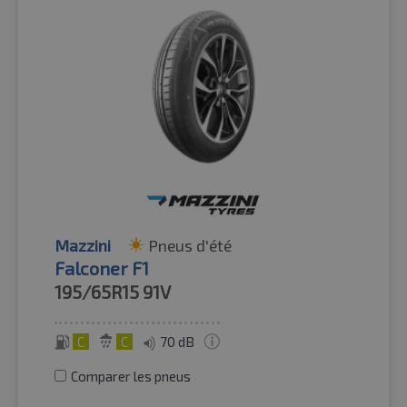
Mazzini
Pneus d'été
Falconer F1
195/65R15
91V
C
C
70 dB
Comparer les pneus