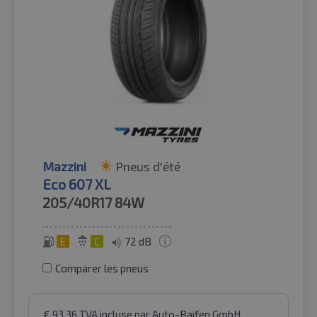
Mazzini
Pneus d'été
Eco 607 XL
205/40R17
84W
E
C
72 dB
Comparer les pneus
€
93.36
TVA incluse
par Auto-Raifen GmbH