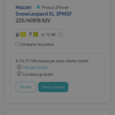
Mazzini
Pneus d'hiver
SnowLeopard XL 3PMSF
225/40R18
92V
D
C
72 dB
Comparer les pneus
€
114.73
TVA incluse
par Auto-Raifen GmbH
PEU DE STOCK
Livraison gratuite
Détails
Panier d'achat