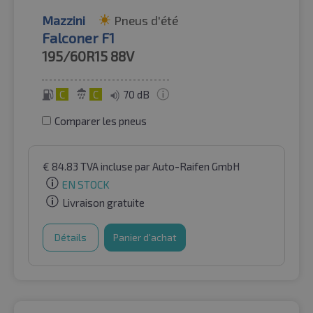
Mazzini
Pneus d'été
Falconer F1
195/60R15
88V
C
C
70 dB
Comparer les pneus
€
84.83
TVA incluse
par Auto-Raifen GmbH
EN STOCK
Livraison gratuite
Détails
Panier d'achat