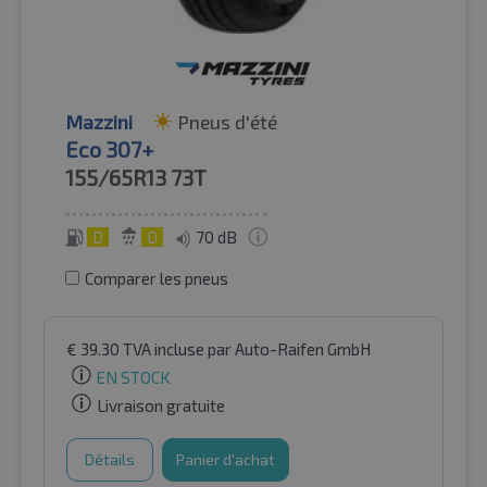
Mazzini
Pneus d'été
Eco 307+
155/65R13
73T
D
D
70 dB
Comparer les pneus
€
39.30
TVA incluse
par Auto-Raifen GmbH
EN STOCK
Livraison gratuite
Détails
Panier d'achat