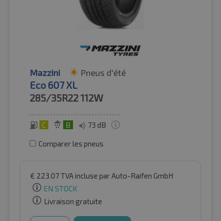
Mazzini
Pneus d'été
Eco 607 XL
285/35R22
112W
C
B
73 dB
Comparer les pneus
€
223.07
TVA incluse
par Auto-Raifen GmbH
EN STOCK
Livraison gratuite