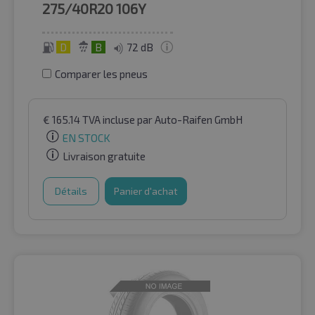
275/40R20
106Y
D
B
72 dB
Comparer les pneus
€
165.14
TVA incluse
par Auto-Raifen GmbH
EN STOCK
Livraison gratuite
Détails
Panier d'achat