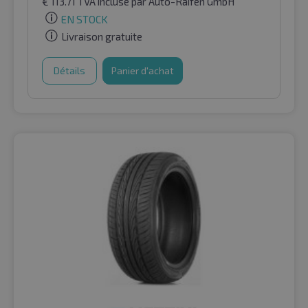
€
113.71
TVA incluse
par Auto-Raifen GmbH
EN STOCK
Livraison gratuite
Détails
Panier d'achat