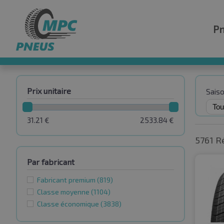
P
Prix unitaire
Sais
31.21
€
2533.84
€
5761 R
Par fabricant
Fabricant premium
(819)
Classe moyenne
(1104)
Classe économique
(3838)