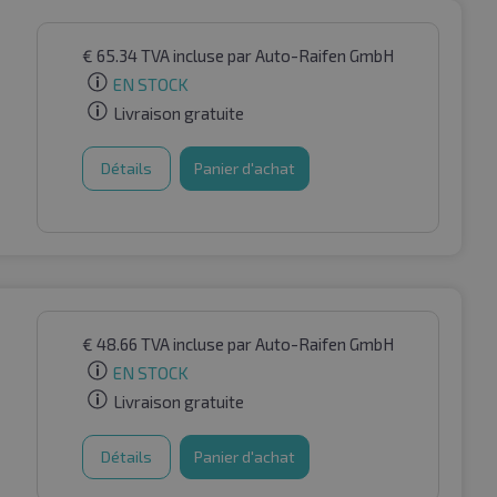
€
65.34
TVA incluse
par Auto-Raifen GmbH
EN STOCK
Livraison gratuite
Détails
Panier d'achat
€
48.66
TVA incluse
par Auto-Raifen GmbH
EN STOCK
Livraison gratuite
Détails
Panier d'achat