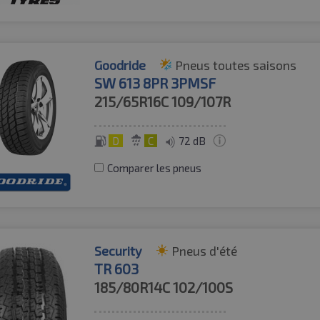
Goodride
Pneus toutes saisons
SW 613 8PR 3PMSF
215/65R16C
109/107R
D
C
72 dB
Comparer les pneus
Security
Pneus d'été
TR 603
185/80R14C
102/100S