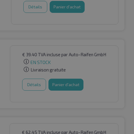
Détails
Panier d'achat
€
39.40
TVA incluse
par Auto-Raifen GmbH
EN STOCK
Livraison gratuite
Détails
Panier d'achat
€
62.45
TVA incluse
par Auto-Raifen GmbH