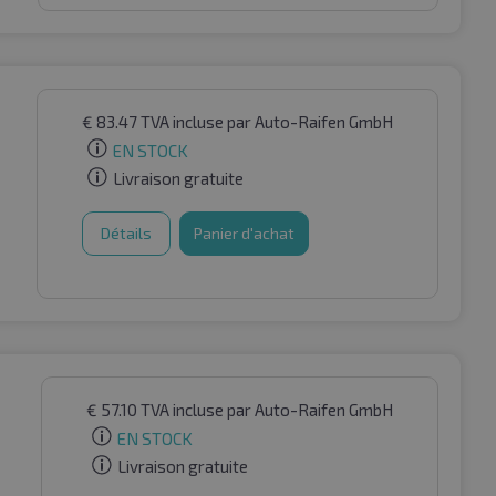
€
83.47
TVA incluse
par Auto-Raifen GmbH
EN STOCK
Livraison gratuite
Détails
Panier d'achat
€
57.10
TVA incluse
par Auto-Raifen GmbH
EN STOCK
Livraison gratuite