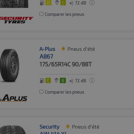
D
C
72 dB
Comparer les pneus
A-Plus
Pneus d'été
A867
175/65R14C
90/88T
C
B
72 dB
Comparer les pneus
Security
Pneus d'été
AW 414 XL