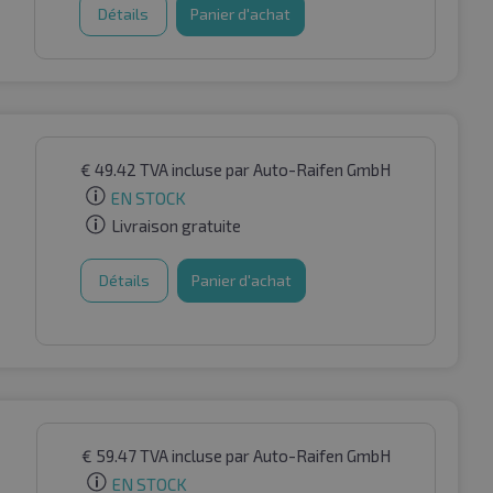
Détails
Panier d'achat
€
49.42
TVA incluse
par Auto-Raifen GmbH
EN STOCK
Livraison gratuite
Détails
Panier d'achat
€
59.47
TVA incluse
par Auto-Raifen GmbH
EN STOCK