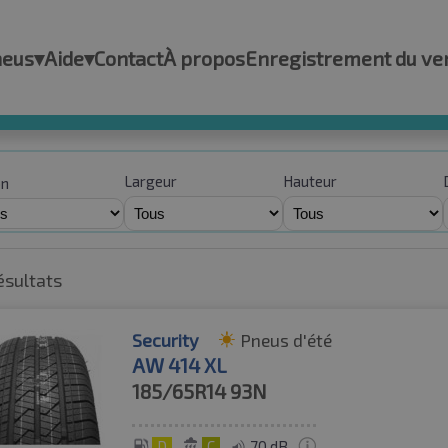
neus
▾
Aide
▾
Contact
À propos
Enregistrement du ve
Largeur
Hauteur
on
ésultats
Security
Pneus d'été
AW 414 XL
185/65R14
93N
D
C
70 dB