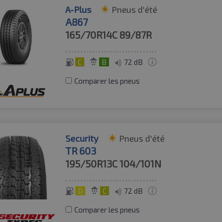
A-Plus
Pneus d'été
A867
165/70R14C
89/87R
C
B
72 dB
Comparer les pneus
Security
Pneus d'été
TR 603
195/50R13C
104/101N
D
C
72 dB
Comparer les pneus