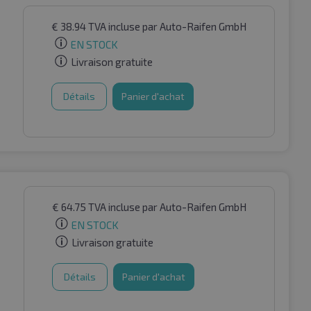
€
38.94
TVA incluse
par Auto-Raifen GmbH
EN STOCK
Livraison gratuite
Détails
Panier d'achat
€
64.75
TVA incluse
par Auto-Raifen GmbH
EN STOCK
Livraison gratuite
Détails
Panier d'achat