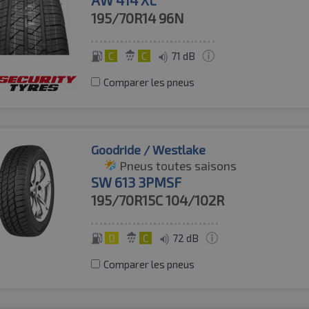
195/70R14
96N
C
C
71 dB
Comparer les pneus
Goodride / Westlake
Pneus toutes saisons
SW 613 3PMSF
195/70R15C
104/102R
D
C
72 dB
Comparer les pneus