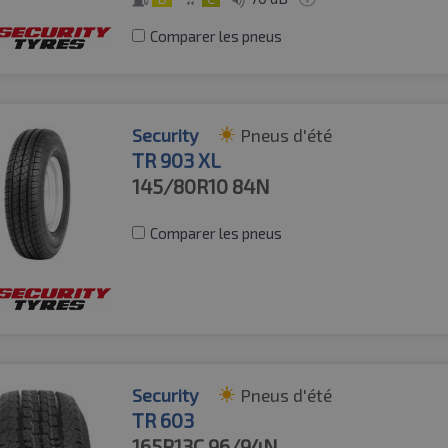
Comparer les pneus
Security
Pneus d'été
TR 903 XL
145/80R10
84N
Comparer les pneus
Security
Pneus d'été
TR 603
165R13C
96/94N