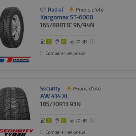
GT Radial
Pneus d'été
Kargomax ST-6000
165/80R13C
96/94N
C
C
70 dB
Comparer les pneus
Security
Pneus d'été
AW 414 XL
185/70R13
93N
C
C
70 dB
Comparer les pneus