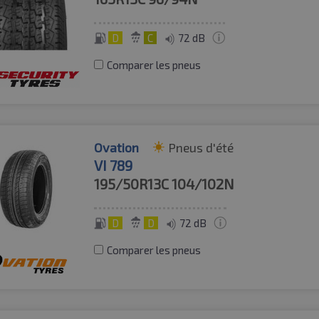
D
C
72 dB
Comparer les pneus
Ovation
Pneus d'été
VI 789
195/50R13C
104/102N
D
D
72 dB
Comparer les pneus