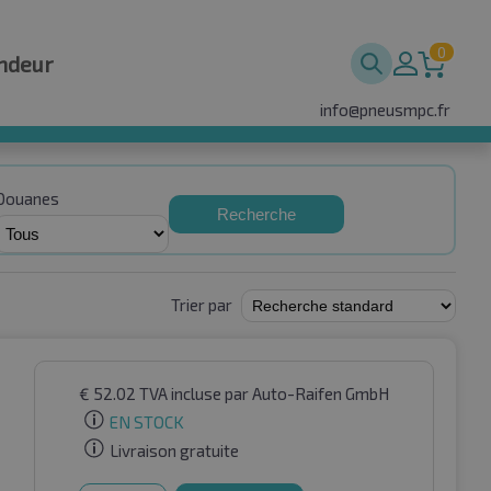
0
ndeur
info@pneusmpc.fr
Douanes
Recherche
Trier par
€
52.02
TVA incluse
par Auto-Raifen GmbH
EN STOCK
Livraison gratuite