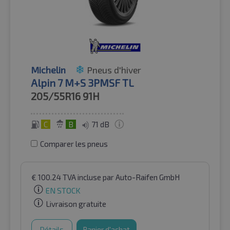
Michelin
Pneus d'hiver
Alpin 7 M+S 3PMSF TL
205/55R16
91H
C
B
71 dB
Comparer les pneus
€
100.24
TVA incluse
par Auto-Raifen GmbH
EN STOCK
Livraison gratuite
Détails
Panier d'achat