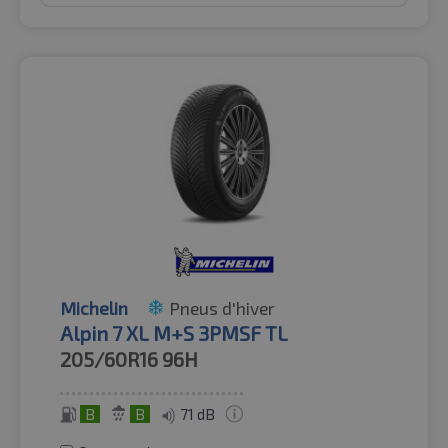
Michelin
Pneus d'hiver
Alpin 7 XL M+S 3PMSF TL
205/60R16
96H
B
B
71 dB