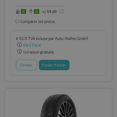
B
B
69 dB
Comparer les pneus
€
92.11
TVA incluse
par Auto-Raifen GmbH
EN STOCK
Livraison gratuite
Détails
Panier d'achat