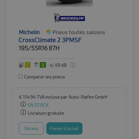
Michelin
Pneus toutes saisons
CrossClimate 2 3PMSF
195/55R16
87H
C
B
69 dB
Comparer les pneus
€
114.94
TVA incluse
par Auto-Raifen GmbH
EN STOCK
Livraison gratuite
Détails
Panier d'achat