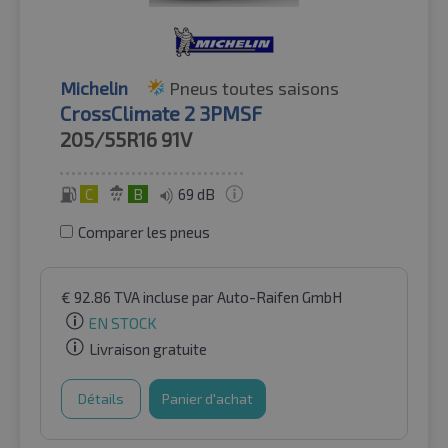
Michelin
Pneus toutes saisons
CrossClimate 2 3PMSF
205/55R16
91V
C
B
69 dB
Comparer les pneus
€
92.86
TVA incluse
par Auto-Raifen GmbH
EN STOCK
Livraison gratuite
Détails
Panier d'achat