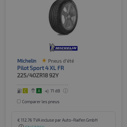
Michelin
Pneus d'été
Pilot Sport 4 XL FR
225/40ZR18
92Y
C
A
71 dB
Comparer les pneus
€
112.76
TVA incluse
par Auto-Raifen GmbH