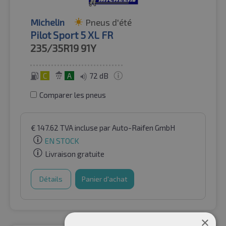
Michelin
Pneus d'été
Pilot Sport 5 XL FR
235/35R19
91Y
C
A
72 dB
Comparer les pneus
€
147.62
TVA incluse
par Auto-Raifen GmbH
EN STOCK
Livraison gratuite
Détails
Panier d'achat
×