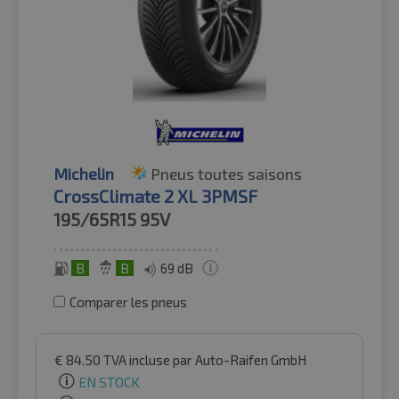
Michelin
Pneus toutes saisons
CrossClimate 2 XL 3PMSF
195/65R15
95V
B
B
69 dB
Comparer les pneus
€
84.50
TVA incluse
par Auto-Raifen GmbH
EN STOCK