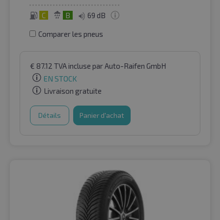
C
B
69 dB
Comparer les pneus
€
87.12
TVA incluse
par Auto-Raifen GmbH
EN STOCK
Livraison gratuite
Détails
Panier d'achat