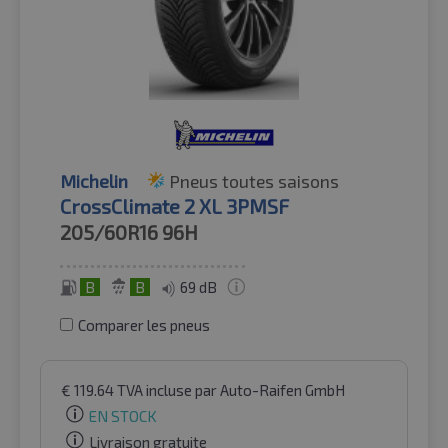
Michelin
Pneus toutes saisons
CrossClimate 2 XL 3PMSF
205/60R16
96H
B
B
69 dB
Comparer les pneus
€
119.64
TVA incluse
par Auto-Raifen GmbH
EN STOCK
Livraison gratuite