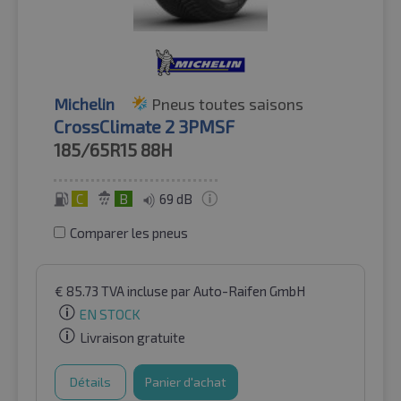
Michelin
Pneus toutes saisons
CrossClimate 2 3PMSF
185/65R15
88H
C
B
69 dB
Comparer les pneus
€
85.73
TVA incluse
par Auto-Raifen GmbH
EN STOCK
Livraison gratuite
Détails
Panier d'achat