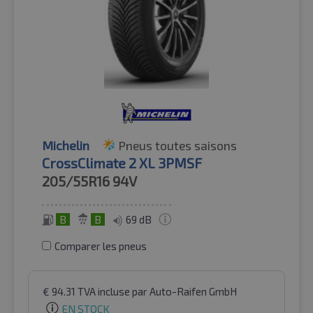
Michelin
Pneus toutes saisons
CrossClimate 2 XL 3PMSF
205/55R16
94V
B
B
69 dB
Comparer les pneus
€
94.31
TVA incluse
par Auto-Raifen GmbH
EN STOCK