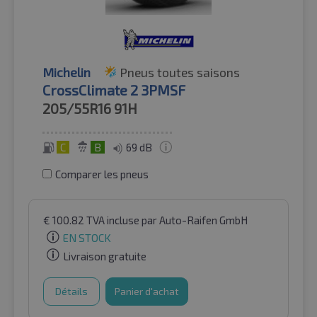
Michelin
Pneus toutes saisons
CrossClimate 2 3PMSF
205/55R16
91H
C
B
69 dB
Comparer les pneus
€
100.82
TVA incluse
par Auto-Raifen GmbH
EN STOCK
Livraison gratuite
Détails
Panier d'achat