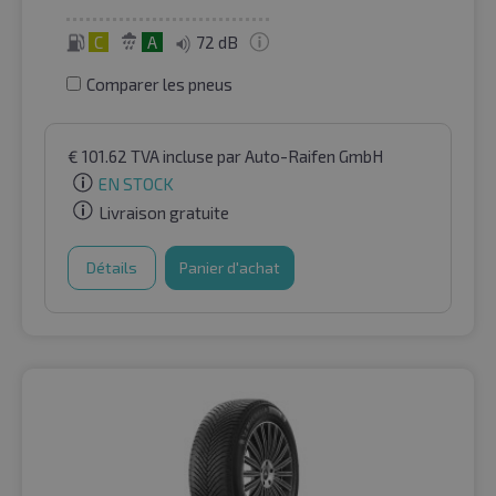
C
A
72 dB
Comparer les pneus
€
101.62
TVA incluse
par Auto-Raifen GmbH
EN STOCK
Livraison gratuite
Détails
Panier d'achat