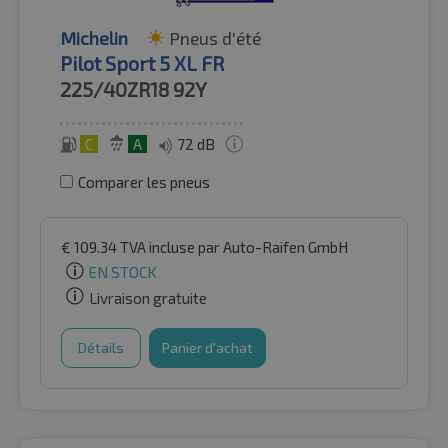
Michelin
Pneus d'été
Pilot Sport 5 XL FR
225/40ZR18
92Y
C
A
72 dB
Comparer les pneus
€
109.34
TVA incluse
par Auto-Raifen GmbH
EN STOCK
Livraison gratuite
Détails
Panier d'achat