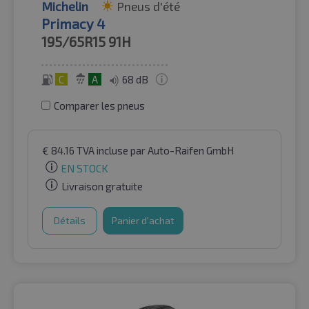
Michelin
Pneus d'été
Primacy 4
195/65R15
91H
C
A
68 dB
Comparer les pneus
€
84.16
TVA incluse
par Auto-Raifen GmbH
EN STOCK
Livraison gratuite
Détails
Panier d'achat