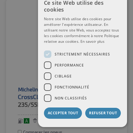
Ce site Web utilise des
cookies
Notre site Web utilise des cookies pour
améliorer l'expérience utilisateur. En
utilisant notre site Web, vous acceptez tous
les cookies conformément à notre Politique
relative aux cookies.
En savoir plus
STRICTEMENT NÉCESSAIRES
PERFORMANCE
CIBLAGE
FONCTIONNALITÉ
Michelin
Pneus toutes saisons
CrossClimate 2 XL VOL 3PMSF
NON CLASSIFIÉS
235/55R18
104H
ACCEPTER TOUT
REFUSER TOUT
A
B
71 dB
Comparer les pneus