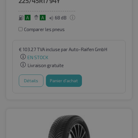
225/45R17
94Y
A
A
68 dB
Comparer les pneus
€
103.27
TVA incluse
par Auto-Raifen GmbH
EN STOCK
Livraison gratuite
Détails
Panier d'achat