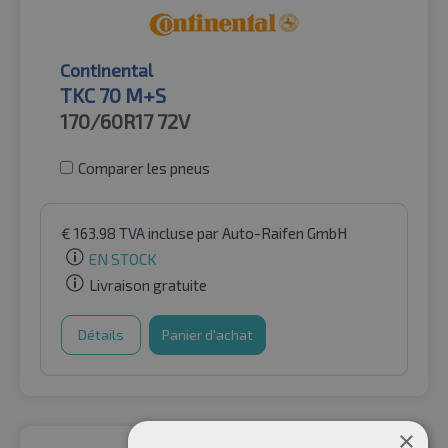
Continental
TKC 70 M+S
170/60R17
72V
Comparer les pneus
€
163.98
TVA incluse
par Auto-Raifen GmbH
EN STOCK
Livraison gratuite
Détails
Panier d'achat
×