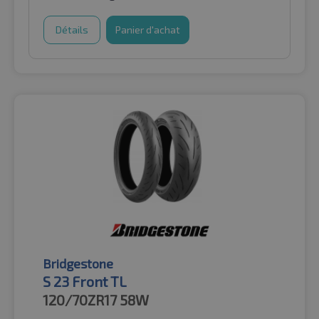
Détails
Panier d'achat
Bridgestone
S 23 Front TL
120/70ZR17
58W