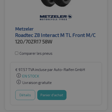
Metzeler
Roadtec Z8 Interact M TL Front M/C
120/70ZR17
58W
Comparer les pneus
€
97.57
TVA incluse
par Auto-Raifen GmbH
EN STOCK
Livraison gratuite
Détails
Panier d'achat