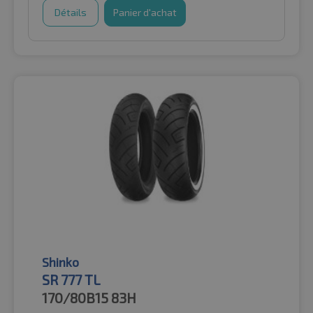
Détails
Panier d'achat
Shinko
SR 777 TL
170/80B15
83H