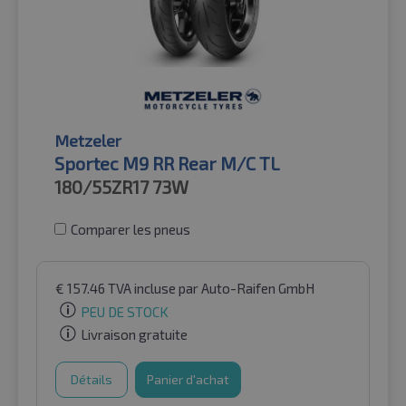
Metzeler
Sportec M9 RR Rear M/C TL
180/55ZR17
73W
Comparer les pneus
€
157.46
TVA incluse
par Auto-Raifen GmbH
PEU DE STOCK
Livraison gratuite
Détails
Panier d'achat