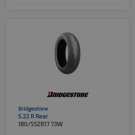
Bridgestone
S 22 R Rear
180/55ZR17
73W