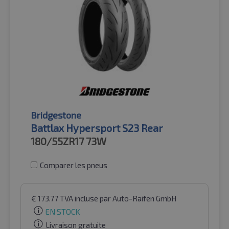
Bridgestone
Battlax Hypersport S23 Rear
180/55ZR17
73W
Comparer les pneus
€
173.77
TVA incluse
par Auto-Raifen GmbH
EN STOCK
Livraison gratuite