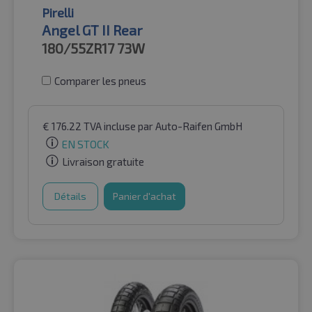
Pirelli
Angel GT II Rear
180/55ZR17
73W
Comparer les pneus
€
176.22
TVA incluse
par Auto-Raifen GmbH
EN STOCK
Livraison gratuite
Détails
Panier d'achat