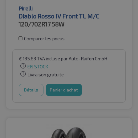
Pirelli
Diablo Rosso IV Front TL M/C
120/70ZR17
58W
Comparer les pneus
€
135.83
TVA incluse
par Auto-Raifen GmbH
EN STOCK
Livraison gratuite
Détails
Panier d'achat