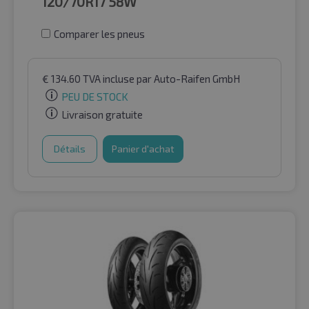
120/70R17
58W
Comparer les pneus
€
134.60
TVA incluse
par Auto-Raifen GmbH
PEU DE STOCK
Livraison gratuite
Détails
Panier d'achat