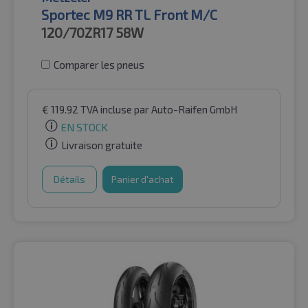
Sportec M9 RR TL Front M/C
120/70ZR17
58W
Comparer les pneus
€
119.92
TVA incluse
par Auto-Raifen GmbH
EN STOCK
Livraison gratuite
Détails
Panier d'achat