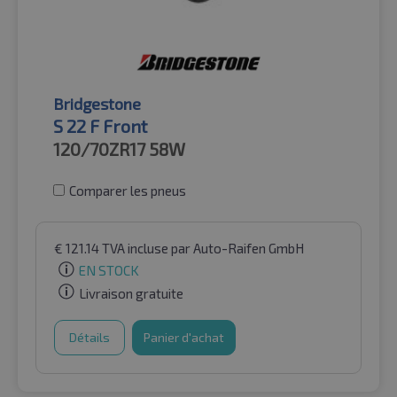
Bridgestone
S 22 F Front
120/70ZR17
58W
Comparer les pneus
€
121.14
TVA incluse
par Auto-Raifen GmbH
EN STOCK
Livraison gratuite
Détails
Panier d'achat