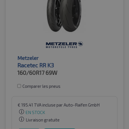
Metzeler
Racetec RR K3
160/60R17
69W
Comparer les pneus
€
195.41
TVA incluse
par Auto-Raifen GmbH
EN STOCK
Livraison gratuite