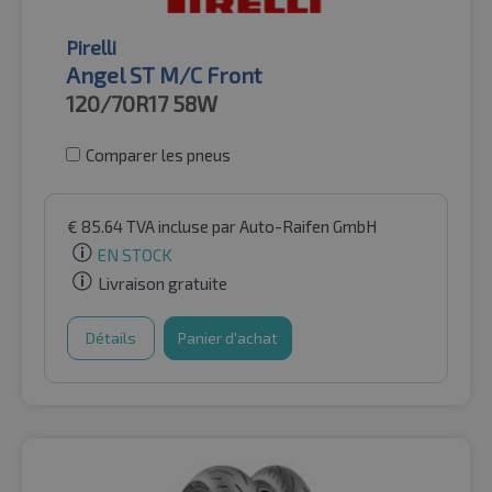
Pirelli
Angel ST M/C Front
120/70R17
58W
Comparer les pneus
€
85.64
TVA incluse
par Auto-Raifen GmbH
EN STOCK
Livraison gratuite
Détails
Panier d'achat