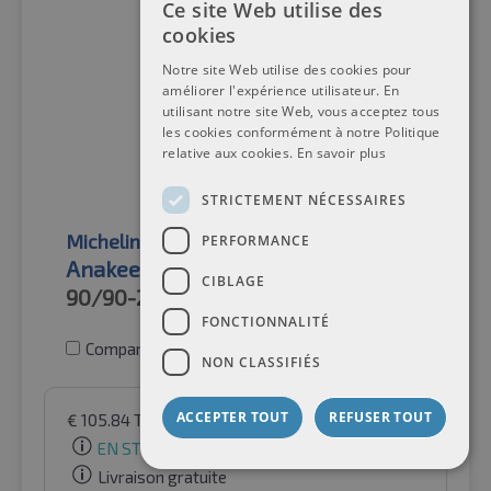
Ce site Web utilise des
cookies
Notre site Web utilise des cookies pour
améliorer l'expérience utilisateur. En
utilisant notre site Web, vous acceptez tous
les cookies conformément à notre Politique
relative aux cookies.
En savoir plus
STRICTEMENT NÉCESSAIRES
Michelin
PERFORMANCE
Anakee Wild Front
CIBLAGE
90/90-21
54R
FONCTIONNALITÉ
Comparer les pneus
NON CLASSIFIÉS
ACCEPTER TOUT
REFUSER TOUT
€
105.84
TVA incluse
par Auto-Raifen GmbH
EN STOCK
Livraison gratuite