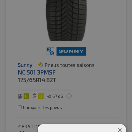
Sunny
Pneus toutes saisons
NC 501 3PMSF
175/65R14
82T
C
D
67 dB
Comparer les pneus
€
83.59
TVA incluse
par Auto-Raifen GmbH
×