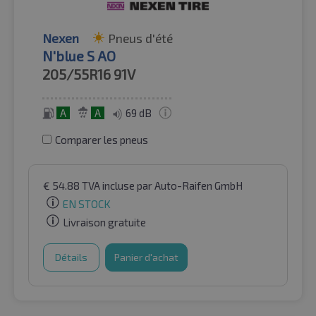
Nexen
Pneus d'été
N'blue S AO
205/55R16
91V
A
A
69 dB
Comparer les pneus
€
54.88
TVA incluse
par Auto-Raifen GmbH
EN STOCK
Livraison gratuite
Détails
Panier d'achat