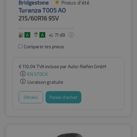
Bridgestone
Pneus d'été
Turanza T005 AO
215/60R16
95V
A
A
71 dB
Comparer les pneus
€
110.04
TVA incluse
par Auto-Raifen GmbH
EN STOCK
Livraison gratuite
Détails
Panier d'achat