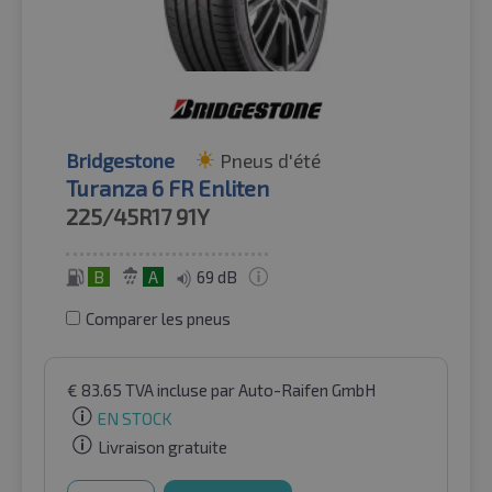
Bridgestone
Pneus d'été
Turanza 6 FR Enliten
225/45R17
91Y
B
A
69 dB
Comparer les pneus
€
83.65
TVA incluse
par Auto-Raifen GmbH
EN STOCK
Livraison gratuite