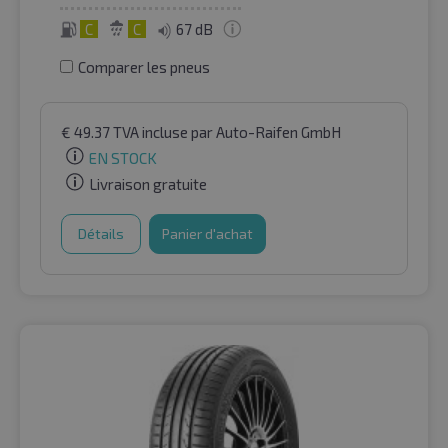
C
C
67 dB
Comparer les pneus
€
49.37
TVA incluse
par Auto-Raifen GmbH
EN STOCK
Livraison gratuite
Détails
Panier d'achat