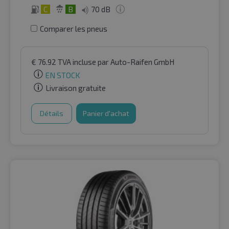
C
B
70 dB
Comparer les pneus
€
76.92
TVA incluse
par Auto-Raifen GmbH
EN STOCK
Livraison gratuite
Détails
Panier d'achat