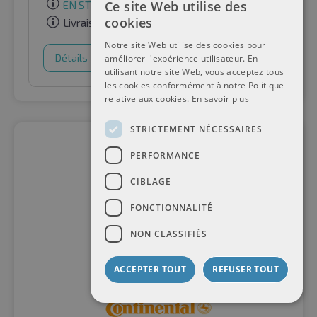
Ce site Web utilise des
EN STOCK
cookies
Livraison gratuite
Notre site Web utilise des cookies pour
Détails
Panier d'achat
améliorer l'expérience utilisateur. En
utilisant notre site Web, vous acceptez tous
les cookies conformément à notre Politique
relative aux cookies.
En savoir plus
STRICTEMENT NÉCESSAIRES
PERFORMANCE
CIBLAGE
FONCTIONNALITÉ
NON CLASSIFIÉS
ACCEPTER TOUT
REFUSER TOUT