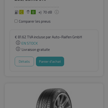
C
B
70 dB
Comparer les pneus
€
81.62
TVA incluse
par Auto-Raifen GmbH
EN STOCK
Livraison gratuite
Détails
Panier d'achat