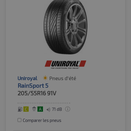
Uniroyal
Pneus d'été
RainSport 5
205/55R16
91V
C
A
71 dB
Comparer les pneus