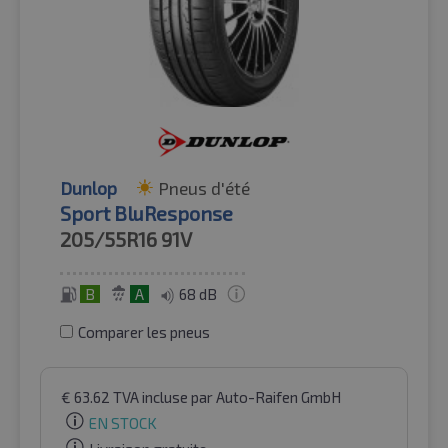
Dunlop
Pneus d'été
Sport BluResponse
205/55R16
91V
B
A
68 dB
Comparer les pneus
€
63.62
TVA incluse
par Auto-Raifen GmbH
EN STOCK