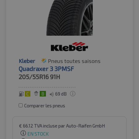
Kleber
Pneus toutes saisons
Quadraxer 3 3PMSF
205/55R16
91H
C
B
69 dB
Comparer les pneus
€
66.12
TVA incluse
par Auto-Raifen GmbH
EN STOCK