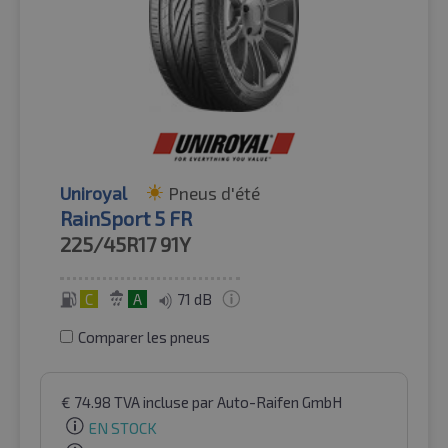
Uniroyal
Pneus d'été
RainSport 5 FR
225/45R17
91Y
C
A
71 dB
Comparer les pneus
€
74.98
TVA incluse
par Auto-Raifen GmbH
EN STOCK