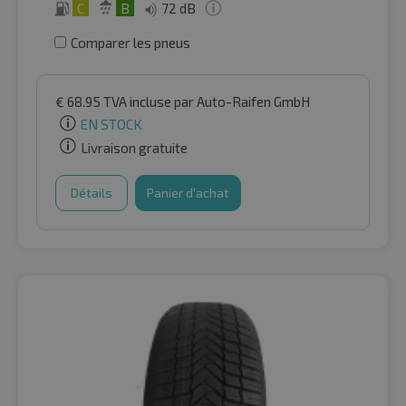
C
B
72 dB
Comparer les pneus
€
68.95
TVA incluse
par Auto-Raifen GmbH
EN STOCK
Livraison gratuite
Détails
Panier d'achat