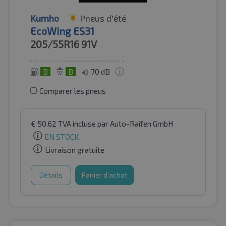
Kumho
Pneus d'été
EcoWing ES31
205/55R16
91V
B
B
70 dB
Comparer les pneus
€
50.62
TVA incluse
par Auto-Raifen GmbH
EN STOCK
Livraison gratuite
Détails
Panier d'achat