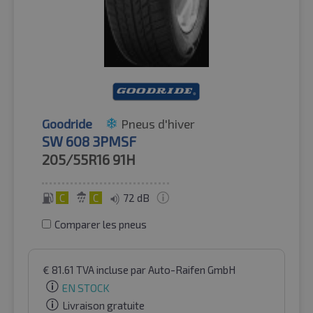
Goodride
Pneus d'hiver
SW 608 3PMSF
205/55R16
91H
C
C
72 dB
Comparer les pneus
€
81.61
TVA incluse
par Auto-Raifen GmbH
EN STOCK
Livraison gratuite