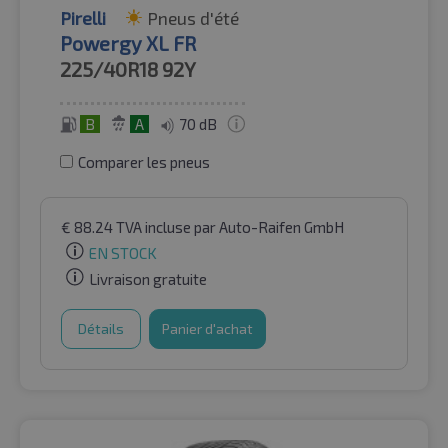
Pirelli
Pneus d'été
Powergy XL FR
225/40R18
92Y
B
A
70 dB
Comparer les pneus
€
88.24
TVA incluse
par Auto-Raifen GmbH
EN STOCK
Livraison gratuite
Détails
Panier d'achat