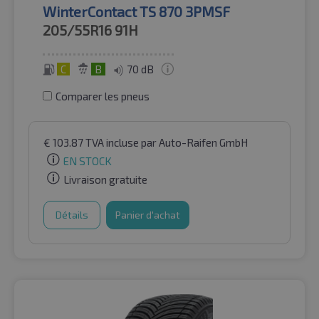
WinterContact TS 870 3PMSF
205/55R16
91H
C
B
70 dB
Comparer les pneus
€
103.87
TVA incluse
par Auto-Raifen GmbH
EN STOCK
Livraison gratuite
Détails
Panier d'achat