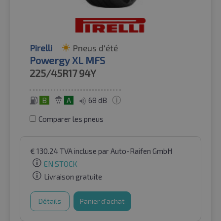
Pirelli
Pneus d'été
Powergy XL MFS
225/45R17
94Y
B
A
68 dB
Comparer les pneus
€
130.24
TVA incluse
par Auto-Raifen GmbH
EN STOCK
Livraison gratuite
Détails
Panier d'achat