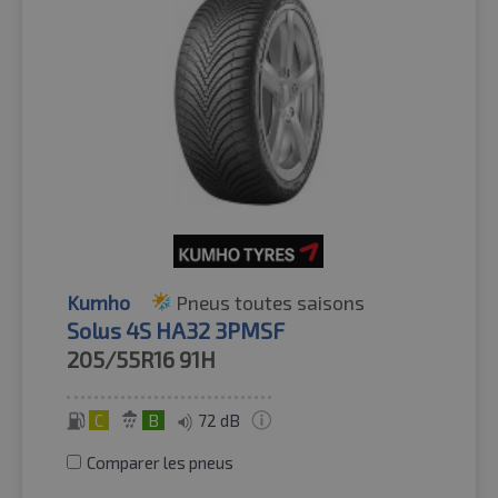
Kumho
Pneus toutes saisons
Solus 4S HA32 3PMSF
205/55R16
91H
C
B
72 dB
Comparer les pneus