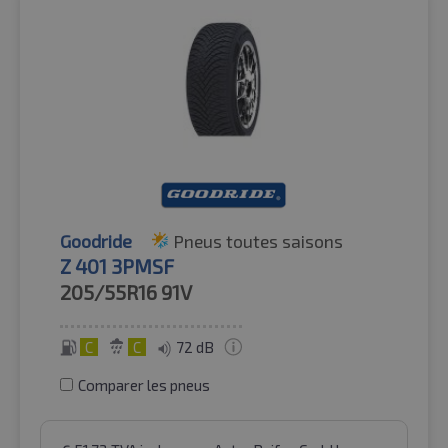
Goodride
Pneus toutes saisons
Z 401 3PMSF
205/55R16
91V
C
C
72 dB
Comparer les pneus