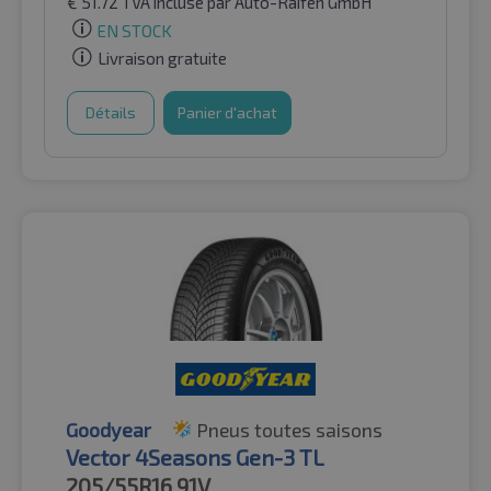
€
51.72
TVA incluse
par Auto-Raifen GmbH
EN STOCK
Livraison gratuite
Détails
Panier d'achat
Goodyear
Pneus toutes saisons
Vector 4Seasons Gen-3 TL
205/55R16
91V