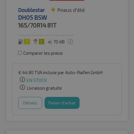
Doublestar
Pneus d'été
DH05 BSW
165/70R14
81T
D
C
70 dB
Comparer les pneus
€
44.90
TVA incluse
par Auto-Raifen GmbH
EN STOCK
Livraison gratuite
Détails
Panier d'achat