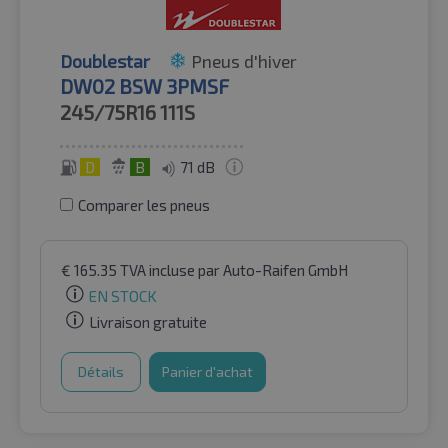
Doublestar
Pneus d'hiver
DW02 BSW 3PMSF
245/75R16
111S
D
B
71 dB
Comparer les pneus
€
165.35
TVA incluse
par Auto-Raifen GmbH
EN STOCK
Livraison gratuite
Détails
Panier d'achat