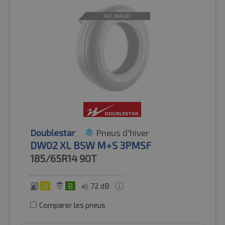
Doublestar
Pneus d'hiver
DW02 XL BSW M+S 3PMSF
185/65R14
90T
D
B
72 dB
Comparer les pneus