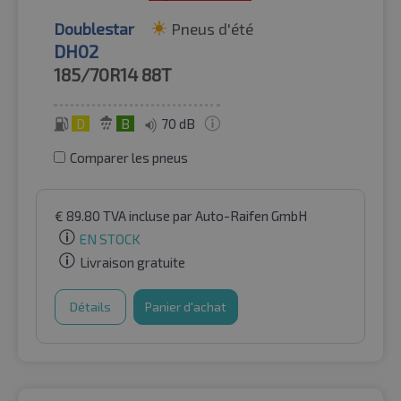
Doublestar
Pneus d'été
DH02
185/70R14
88T
D
B
70 dB
Comparer les pneus
€
89.80
TVA incluse
par Auto-Raifen GmbH
EN STOCK
Livraison gratuite
Détails
Panier d'achat