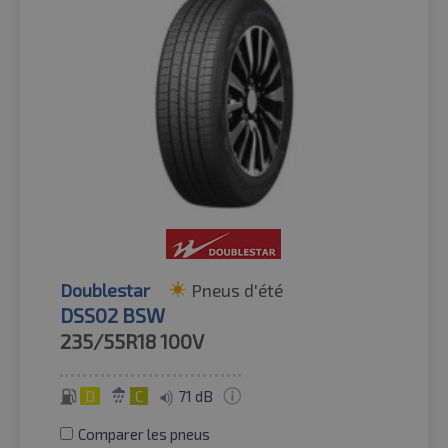
Doublestar
Pneus d'été
DSS02 BSW
235/55R18
100V
D
C
71 dB
Comparer les pneus