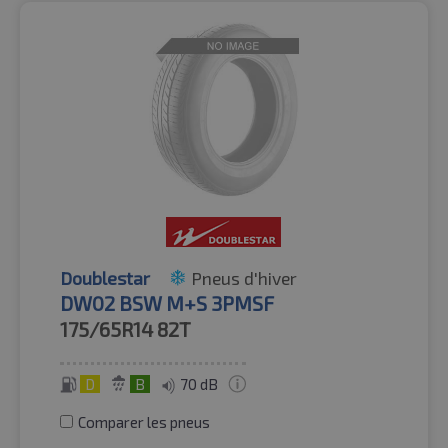
Doublestar
Pneus d'hiver
DW02 BSW M+S 3PMSF
175/65R14
82T
D
B
70 dB
Comparer les pneus