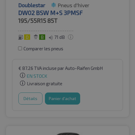
Doublestar
Pneus d'hiver
DW02 BSW M+S 3PMSF
195/55R15
85T
D
B
71 dB
Comparer les pneus
€
87.26
TVA incluse
par Auto-Raifen GmbH
EN STOCK
Livraison gratuite
Détails
Panier d'achat