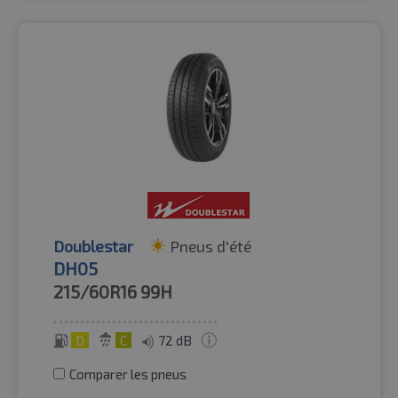
Doublestar
Pneus d'été
DH05
215/60R16
99H
D
C
72 dB
Comparer les pneus