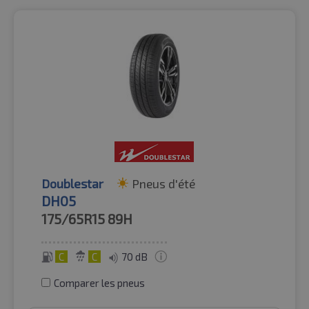
Doublestar
Pneus d'été
DH05
175/65R15
89H
C
C
70 dB
Comparer les pneus