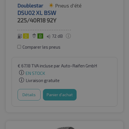
Doublestar
Pneus d'été
DSU02 XL BSW
225/40R18
92Y
D
B
72 dB
Comparer les pneus
€
67.18
TVA incluse
par Auto-Raifen GmbH
EN STOCK
Livraison gratuite
Détails
Panier d'achat