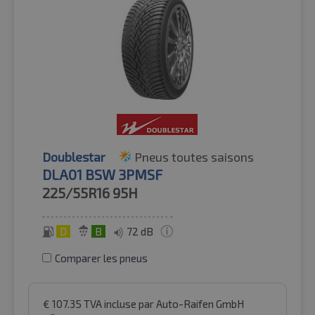
Doublestar
Pneus toutes saisons
DLA01 BSW 3PMSF
225/55R16
95H
D
B
72 dB
Comparer les pneus
€
107.35
TVA incluse
par Auto-Raifen GmbH