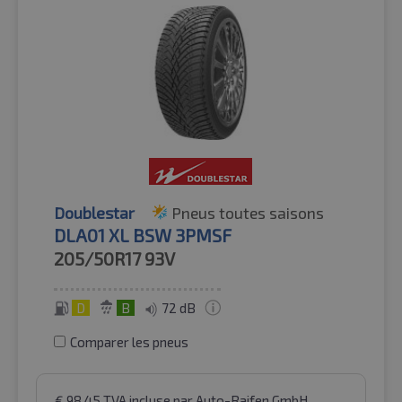
Doublestar
Pneus toutes saisons
DLA01 XL BSW 3PMSF
205/50R17
93V
D
B
72 dB
Comparer les pneus
€
98.45
TVA incluse
par Auto-Raifen GmbH