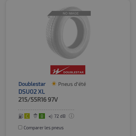
Doublestar
Pneus d'été
DSU02 XL
215/55R16
97V
C
B
72 dB
Comparer les pneus