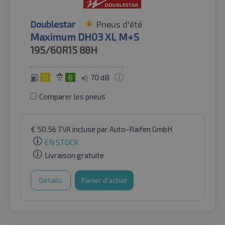
Doublestar
Pneus d'été
Maximum DH03 XL M+S
195/60R15
88H
D
B
70 dB
Comparer les pneus
€
50.56
TVA incluse
par Auto-Raifen GmbH
EN STOCK
Livraison gratuite
Détails
Panier d'achat