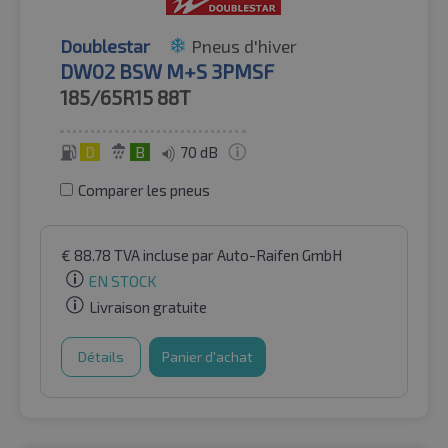
Doublestar
Pneus d'hiver
DW02 BSW M+S 3PMSF
185/65R15
88T
D
B
70 dB
Comparer les pneus
€
88.78
TVA incluse
par Auto-Raifen GmbH
EN STOCK
Livraison gratuite
Détails
Panier d'achat