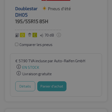
Doublestar
Pneus d'été
DH05
195/55R15
85H
D
C
70 dB
Comparer les pneus
€
57.90
TVA incluse
par Auto-Raifen GmbH
EN STOCK
Livraison gratuite
Détails
Panier d'achat