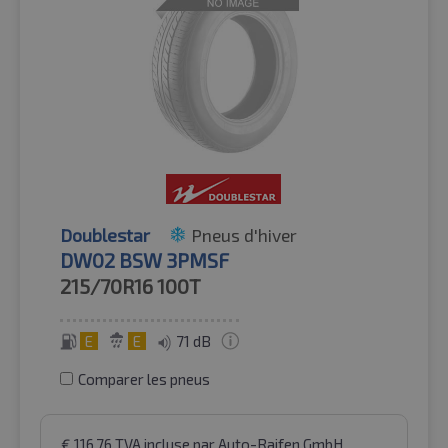
Doublestar
Pneus d'hiver
DW02 BSW 3PMSF
215/70R16
100T
E
E
71 dB
Comparer les pneus
€
116.76
TVA incluse
par Auto-Raifen GmbH