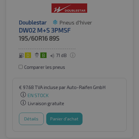
Doublestar
Pneus d'hiver
DW02 M+S 3PMSF
195/60R16
89S
D
B
71 dB
Comparer les pneus
€
97.68
TVA incluse
par Auto-Raifen GmbH
EN STOCK
Livraison gratuite
Détails
Panier d'achat