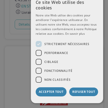
Ce site Web utilise des
EN STOCK
cookies
Livraison gratuite
Notre site Web utilise des cookies pour
améliorer l'expérience utilisateur. En
Détails
Panier d'achat
utilisant notre site Web, vous acceptez tous
les cookies conformément à notre Politique
relative aux cookies.
En savoir plus
STRICTEMENT NÉCESSAIRES
PERFORMANCE
CIBLAGE
FONCTIONNALITÉ
NON CLASSIFIÉS
ACCEPTER TOUT
REFUSER TOUT