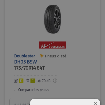
Doublestar
Pneus d'été
DH05 BSW
175/70R14
84T
D
C
70 dB
Comparer les pneus
×
€
45.56
TVA incluse
par Auto-Raifen GmbH