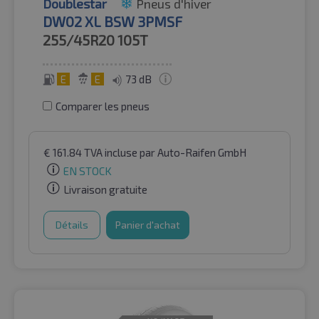
Doublestar
Pneus d'hiver
DW02 XL BSW 3PMSF
255/45R20
105T
E
E
73 dB
Comparer les pneus
€
161.84
TVA incluse
par Auto-Raifen GmbH
EN STOCK
Livraison gratuite
Détails
Panier d'achat