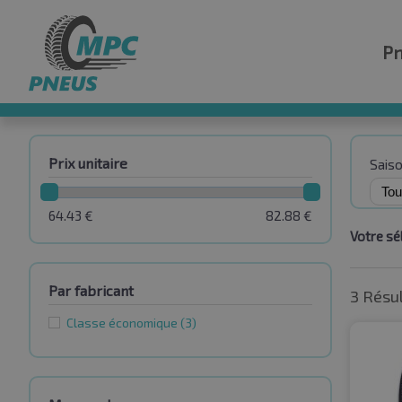
P
Prix unitaire
Sais
64.43
€
82.88
€
Votre sél
Par fabricant
3 Résu
Classe économique
(3)