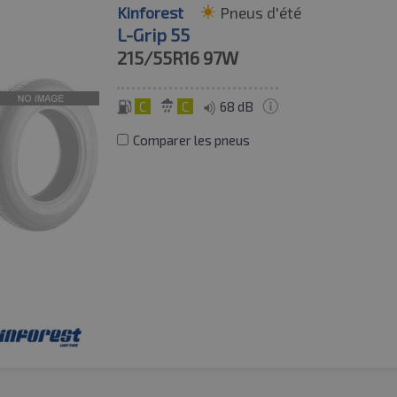
Kinforest
Pneus d'été
L-Grip 55
215/55R16
97W
C
C
68 dB
Comparer les pneus