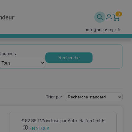
0
ndeur
info@pneusmpc.fr
Douanes
Recherche
Trier par
€
82.88
TVA incluse
par Auto-Raifen GmbH
EN STOCK