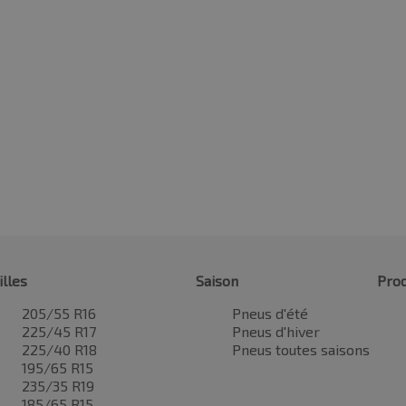
illes
Saison
Prod
205/55 R16
Pneus d'été
225/45 R17
Pneus d'hiver
225/40 R18
Pneus toutes saisons
195/65 R15
235/35 R19
185/65 R15