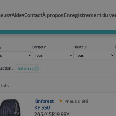
neus
▾
Aide
▾
Contact
À propos
Enregistrement du ve
Largeur
Hauteur
on
ection :
Kinforest
ltats
Kinforest
Pneus d'été
KF 550
245/45R19
98Y