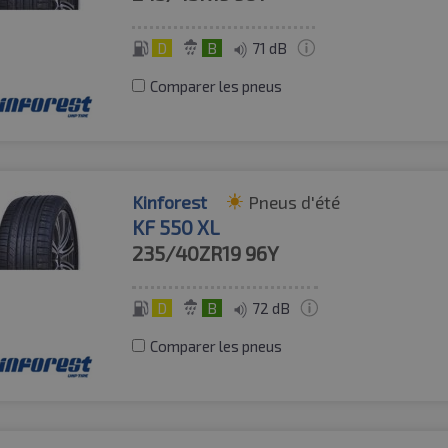
D
B
71 dB
Comparer les pneus
Kinforest
Pneus d'été
KF 550 XL
235/40ZR19
96Y
D
B
72 dB
Comparer les pneus