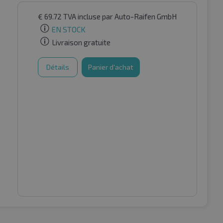
€
69.72
TVA incluse
par Auto-Raifen GmbH
EN STOCK
Livraison gratuite
Détails
Panier d'achat