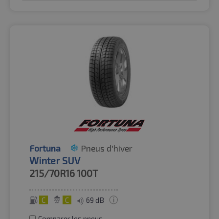
Fortuna
Pneus d'hiver
Winter SUV
215/70R16
100T
C
C
69 dB
Comparer les pneus