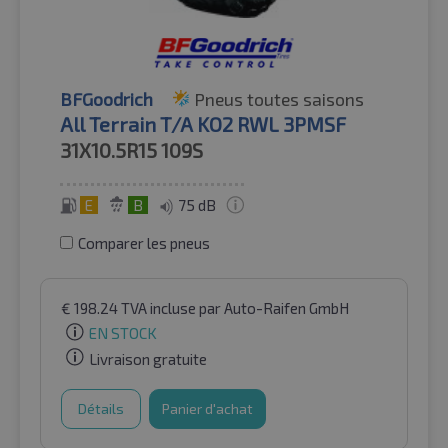
BFGoodrich
Pneus toutes saisons
All Terrain T/A KO2 RWL 3PMSF
31X10.5R15
109S
E
B
75 dB
Comparer les pneus
€
198.24
TVA incluse
par Auto-Raifen GmbH
EN STOCK
Livraison gratuite
Détails
Panier d'achat