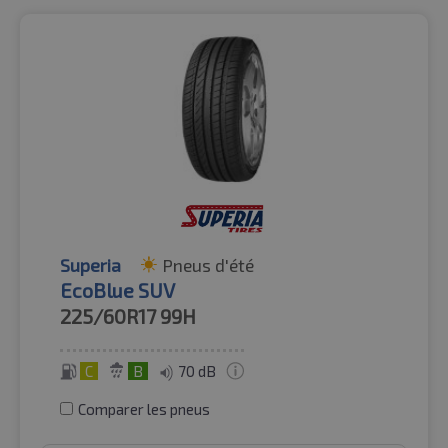
Superia
Pneus d'été
EcoBlue SUV
225/60R17
99H
C
B
70 dB
Comparer les pneus