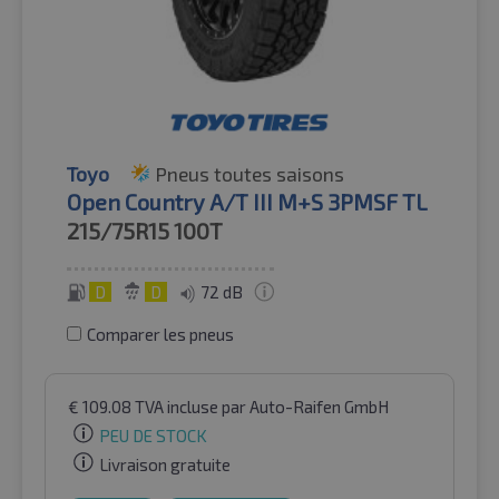
Toyo
Pneus toutes saisons
Open Country A/T III M+S 3PMSF TL
215/75R15
100T
D
D
72 dB
Comparer les pneus
€
109.08
TVA incluse
par Auto-Raifen GmbH
PEU DE STOCK
Livraison gratuite