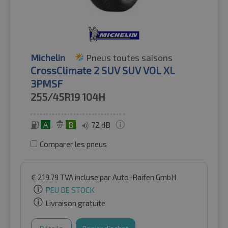
Michelin
Pneus toutes saisons
CrossClimate 2 SUV SUV VOL XL
3PMSF
255/45R19
104H
A
B
72 dB
Comparer les pneus
€
219.79
TVA incluse
par Auto-Raifen GmbH
PEU DE STOCK
Livraison gratuite