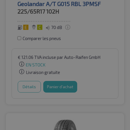
Geolandar A/T G015 RBL 3PMSF
225/65R17
102H
E
C
70 dB
Comparer les pneus
€
121.06
TVA incluse
par Auto-Raifen GmbH
EN STOCK
Livraison gratuite
Détails
Panier d'achat