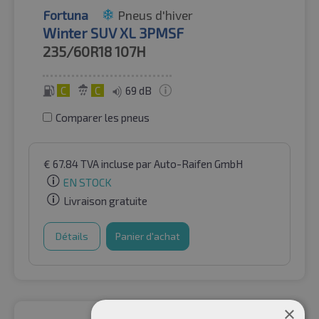
Fortuna
Pneus d'hiver
Winter SUV XL 3PMSF
235/60R18
107H
C
C
69 dB
Comparer les pneus
€
67.84
TVA incluse
par Auto-Raifen GmbH
EN STOCK
Livraison gratuite
Détails
Panier d'achat
×