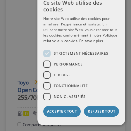
Ce site Web utilise des
cookies
Notre site Web utilise des cookies pour
améliorer l'expérience utilisateur. En
utilisant notre site Web, vous acceptez tous
les cookies conformément à notre Politique
relative aux cookies.
En savoir plus
STRICTEMENT NÉCESSAIRES
PERFORMANCE
CIBLAGE
Toyo
Pneus toutes saisons
FONCTIONNALITÉ
Open Country A/T III M+S 3PMSF TL
255/70R18
113T
NON CLASSIFIÉS
ACCEPTER TOUT
REFUSER TOUT
D
D
73 dB
Comparer les pneus