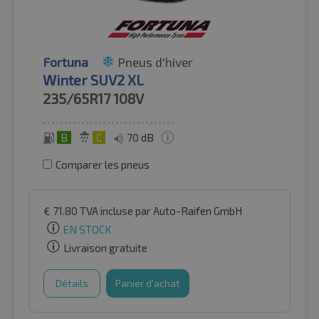
Fortuna
Pneus d'hiver
Winter SUV2 XL
235/65R17
108V
B
C
70 dB
Comparer les pneus
€
71.80
TVA incluse
par Auto-Raifen GmbH
EN STOCK
Livraison gratuite
Détails
Panier d'achat