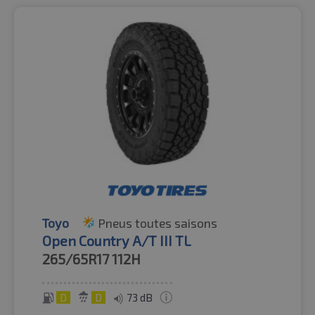
Toyo
Pneus toutes saisons
Open Country A/T III TL
265/65R17
112H
D
D
73 dB