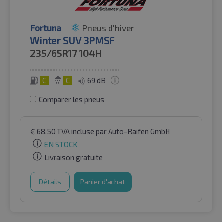
Fortuna
Pneus d'hiver
Winter SUV 3PMSF
235/65R17
104H
C
C
69 dB
Comparer les pneus
€
68.50
TVA incluse
par Auto-Raifen GmbH
EN STOCK
Livraison gratuite
Détails
Panier d'achat