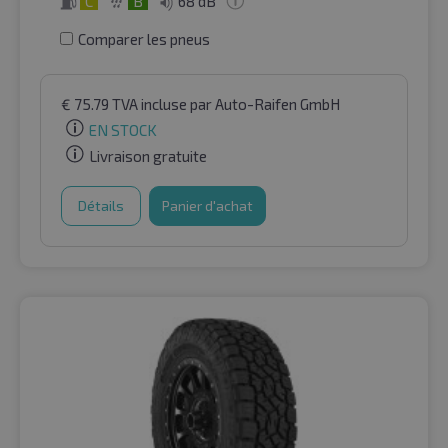
C
B
68 dB
Comparer les pneus
€
75.79
TVA incluse
par Auto-Raifen GmbH
EN STOCK
Livraison gratuite
Détails
Panier d'achat