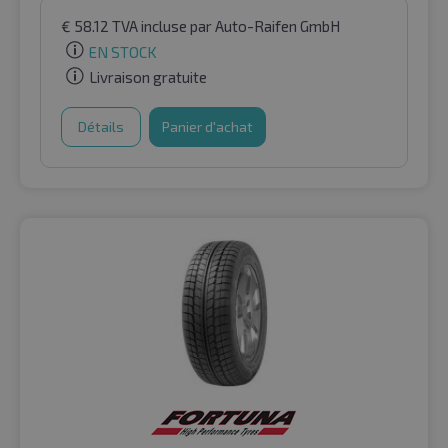
€
58.12
TVA incluse
par Auto-Raifen GmbH
EN STOCK
Livraison gratuite
Détails
Panier d'achat