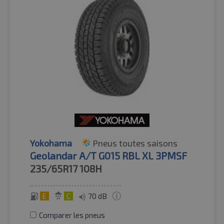
Yokohama
Pneus toutes saisons
Geolandar A/T G015 RBL XL 3PMSF
235/65R17
108H
E
C
70 dB
Comparer les pneus