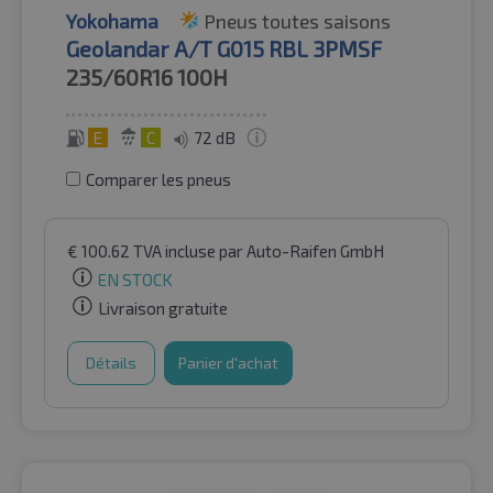
Yokohama
Pneus toutes saisons
Geolandar A/T G015 RBL 3PMSF
235/60R16
100H
E
C
72 dB
Comparer les pneus
€
100.62
TVA incluse
par Auto-Raifen GmbH
EN STOCK
Livraison gratuite
Détails
Panier d'achat