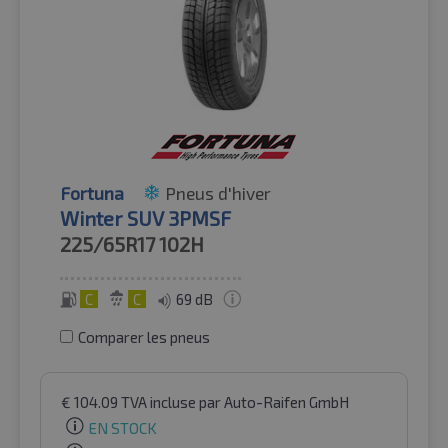
Fortuna
Pneus d'hiver
Winter SUV 3PMSF
225/65R17
102H
C
C
69 dB
Comparer les pneus
€
104.09
TVA incluse
par Auto-Raifen GmbH
EN STOCK