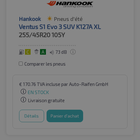
Hankook
Pneus d'été
Ventus S1 Evo 3 SUV K127A XL
255/45R20
105Y
C
A
73 dB
Comparer les pneus
€
170.76
TVA incluse
par Auto-Raifen GmbH
EN STOCK
Livraison gratuite
Détails
Panier d'achat