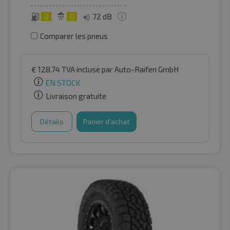
D
D
72 dB
Comparer les pneus
€
128.74
TVA incluse
par Auto-Raifen GmbH
EN STOCK
Livraison gratuite
Détails
Panier d'achat