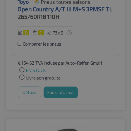
Toyo
Pneus toutes saisons
Open Country A/T III M+S 3PMSF TL
265/60R18
110H
D
D
73 dB
Comparer les pneus
€
154.62
TVA incluse
par Auto-Raifen GmbH
EN STOCK
Livraison gratuite
Détails
Panier d'achat