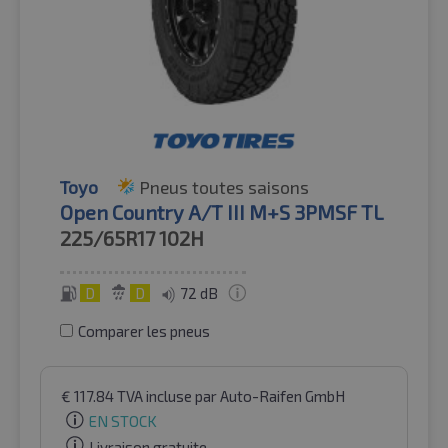
Toyo
Pneus toutes saisons
Open Country A/T III M+S 3PMSF TL
225/65R17
102H
D
D
72 dB
Comparer les pneus
€
117.84
TVA incluse
par Auto-Raifen GmbH
EN STOCK
Livraison gratuite