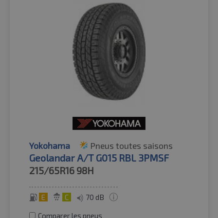
Yokohama
Pneus toutes saisons
Geolandar A/T G015 RBL 3PMSF
215/65R16
98H
E
C
70 dB
Comparer les pneus