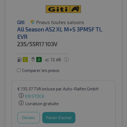
Giti
Pneus toutes saisons
All Season AS2 XL M+S 3PMSF TL
EVR
235/55R17
103V
C
A
72 dB
Comparer les pneus
€
135.37
TVA incluse
par Auto-Raifen GmbH
EN STOCK
Livraison gratuite
Détails
Panier d'achat