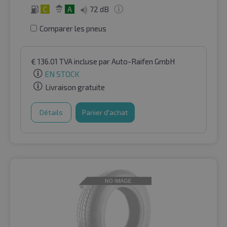
C
A
72 dB
Comparer les pneus
€
136.01
TVA incluse
par Auto-Raifen GmbH
EN STOCK
Livraison gratuite
Détails
Panier d'achat