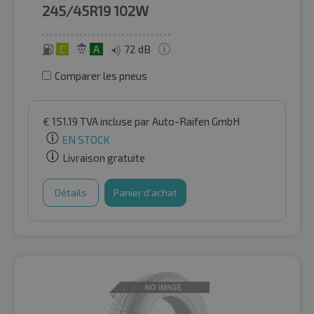
245/45R19
102W
C
A
72 dB
Comparer les pneus
€
151.19
TVA incluse
par Auto-Raifen GmbH
EN STOCK
Livraison gratuite
Détails
Panier d'achat