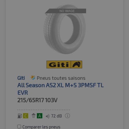
Giti
Pneus toutes saisons
All Season AS2 XL M+S 3PMSF TL
EVR
215/65R17
103V
C
A
72 dB
Comparer les pneus