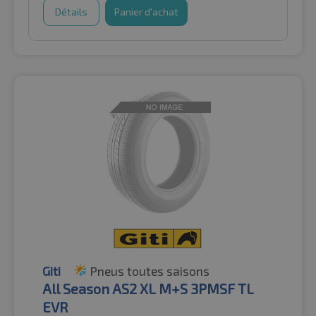
Détails
Panier d'achat
Giti
Pneus toutes saisons
All Season AS2 XL M+S 3PMSF TL
EVR