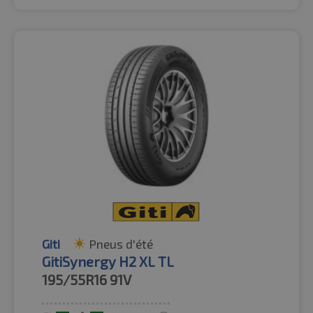
Giti
Pneus d'été
GitiSynergy H2 XL TL
195/55R16
91V