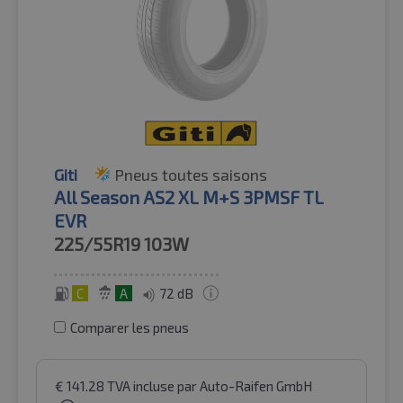
Giti
Pneus toutes saisons
All Season AS2 XL M+S 3PMSF TL
EVR
225/55R19
103W
C
A
72 dB
Comparer les pneus
€
141.28
TVA incluse
par Auto-Raifen GmbH