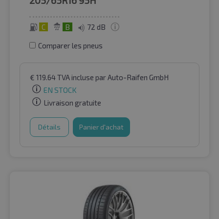
205/65R16
95H
C
B
72 dB
Comparer les pneus
€
119.64
TVA incluse
par Auto-Raifen GmbH
EN STOCK
Livraison gratuite
Détails
Panier d'achat