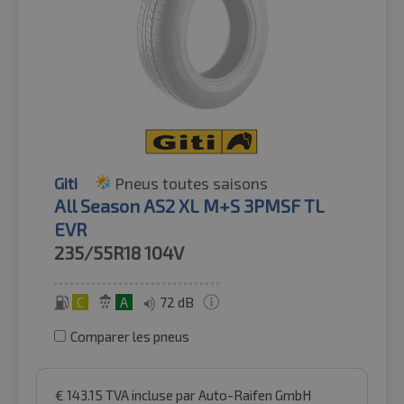
Giti
Pneus toutes saisons
All Season AS2 XL M+S 3PMSF TL
EVR
235/55R18
104V
C
A
72 dB
Comparer les pneus
€
143.15
TVA incluse
par Auto-Raifen GmbH