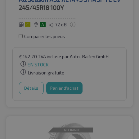
245/45R18
100Y
C
A
72 dB
Comparer les pneus
€
142.20
TVA incluse
par Auto-Raifen GmbH
EN STOCK
Livraison gratuite
Détails
Panier d'achat