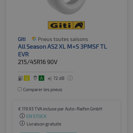
Giti
Pneus toutes saisons
All Season AS2 XL M+S 3PMSF TL
EVR
215/45R16
90V
D
A
72 dB
Comparer les pneus
€
119.93
TVA incluse
par Auto-Raifen GmbH
EN STOCK
Livraison gratuite