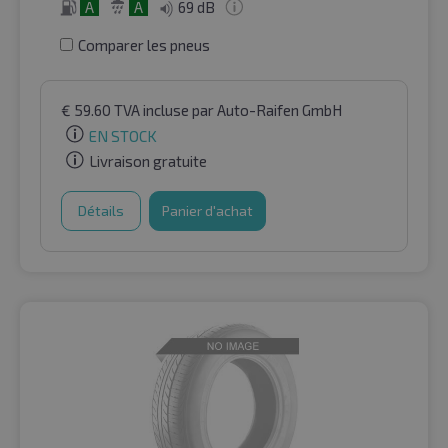
A
A
69 dB
Comparer les pneus
€
59.60
TVA incluse
par Auto-Raifen GmbH
EN STOCK
Livraison gratuite
Détails
Panier d'achat