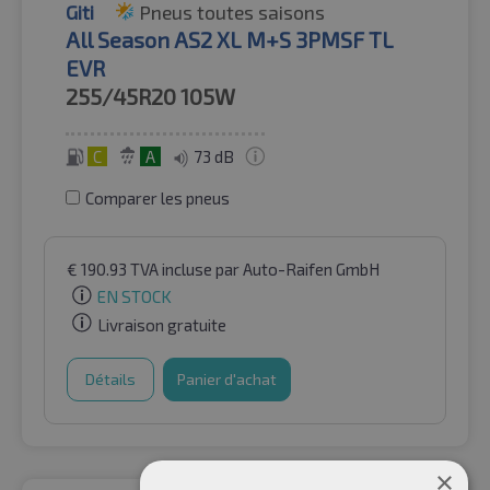
Giti
Pneus toutes saisons
All Season AS2 XL M+S 3PMSF TL
EVR
255/45R20
105W
C
A
73 dB
Comparer les pneus
€
190.93
TVA incluse
par Auto-Raifen GmbH
EN STOCK
Livraison gratuite
Détails
Panier d'achat
×