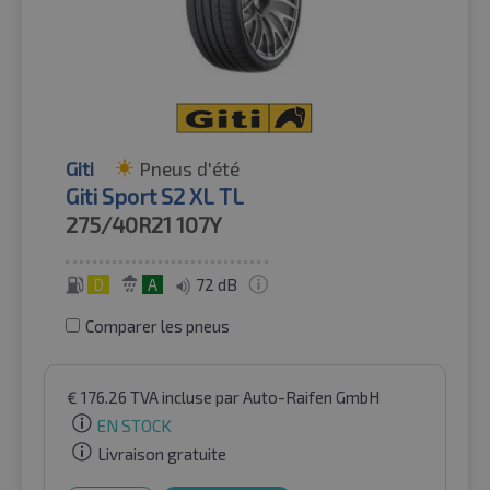
Giti
Pneus d'été
Giti Sport S2 XL TL
275/40R21
107Y
D
A
72 dB
Comparer les pneus
€
176.26
TVA incluse
par Auto-Raifen GmbH
EN STOCK
Livraison gratuite