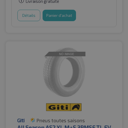
Livraison gratuite
Détails
Panier d'achat
Giti
Pneus toutes saisons
All Season AS2 XL M+S 3PMSF TL EV