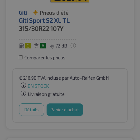
Giti
Pneus d'été
Giti Sport S2 XL TL
315/30R22
107Y
C
A
72 dB
Comparer les pneus
€
216.98
TVA incluse
par Auto-Raifen GmbH
EN STOCK
Livraison gratuite
Détails
Panier d'achat