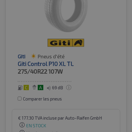
Giti
Pneus d'été
Giti Control P10 XL TL
275/40R22
107W
C
A
69 dB
Comparer les pneus
€
177.30
TVA incluse
par Auto-Raifen GmbH
EN STOCK