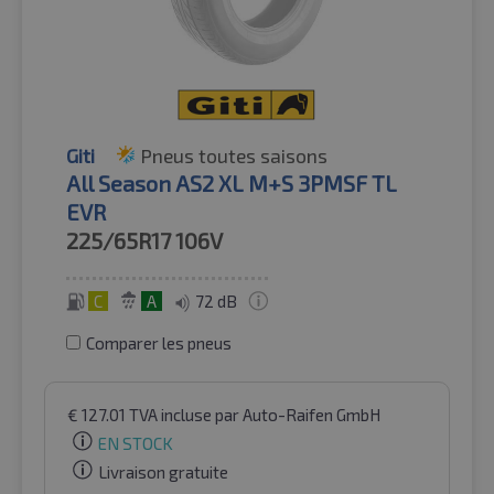
Giti
Pneus toutes saisons
All Season AS2 XL M+S 3PMSF TL
EVR
225/65R17
106V
C
A
72 dB
Comparer les pneus
€
127.01
TVA incluse
par Auto-Raifen GmbH
EN STOCK
Livraison gratuite