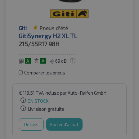
Giti
Pneus d'été
GitiSynergy H2 XL TL
215/55R17
98H
A
A
69 dB
Comparer les pneus
€
119.51
TVA incluse
par Auto-Raifen GmbH
EN STOCK
Livraison gratuite
Détails
Panier d'achat