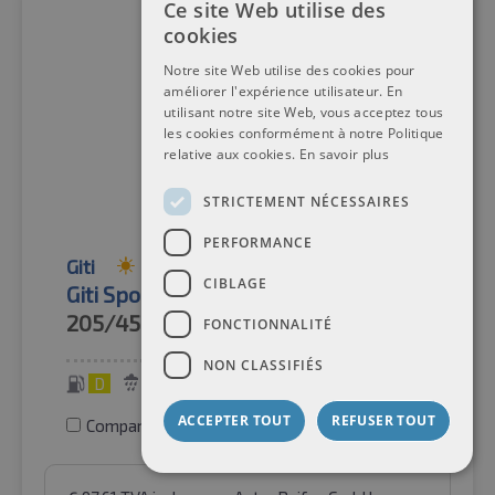
Ce site Web utilise des
cookies
Notre site Web utilise des cookies pour
améliorer l'expérience utilisateur. En
utilisant notre site Web, vous acceptez tous
les cookies conformément à notre Politique
relative aux cookies.
En savoir plus
STRICTEMENT NÉCESSAIRES
PERFORMANCE
Giti
Pneus d'été
CIBLAGE
Giti Sport S2 XL TL
205/45R17
88W
FONCTIONNALITÉ
NON CLASSIFIÉS
D
A
70 dB
ACCEPTER TOUT
REFUSER TOUT
Comparer les pneus