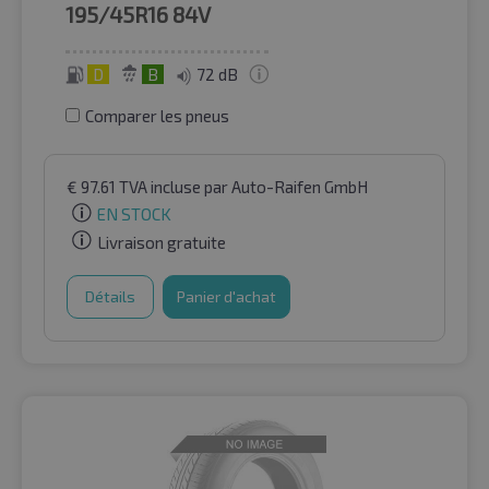
195/45R16
84V
D
B
72 dB
Comparer les pneus
€
97.61
TVA incluse
par Auto-Raifen GmbH
EN STOCK
Livraison gratuite
Détails
Panier d'achat