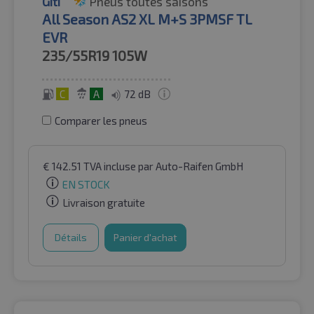
Giti
Pneus toutes saisons
All Season AS2 XL M+S 3PMSF TL
EVR
235/55R19
105W
C
A
72 dB
Comparer les pneus
€
142.51
TVA incluse
par Auto-Raifen GmbH
EN STOCK
Livraison gratuite
Détails
Panier d'achat