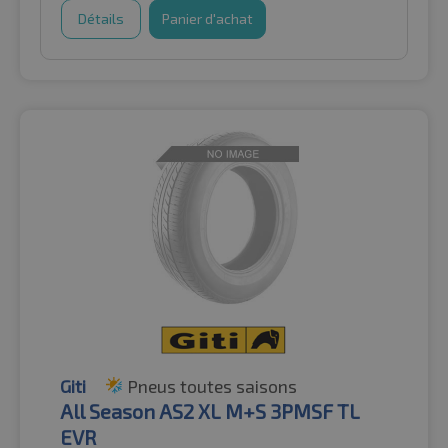
Détails
Panier d'achat
Giti
Pneus toutes saisons
All Season AS2 XL M+S 3PMSF TL
EVR