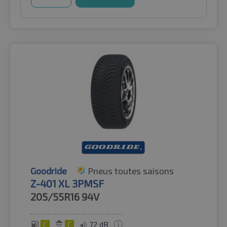
Goodride
Pneus toutes saisons
Z-401 XL 3PMSF
205/55R16
94V
C
C
72 dB