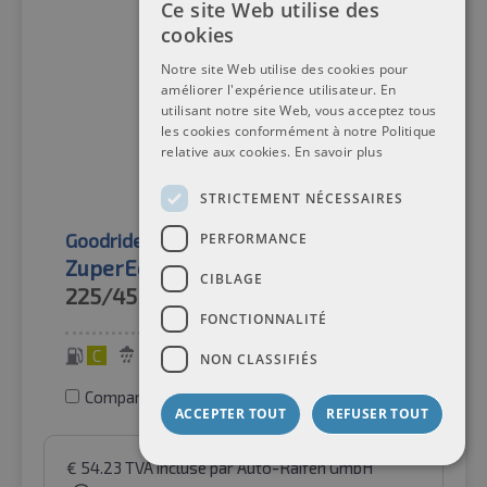
Ce site Web utilise des
cookies
Notre site Web utilise des cookies pour
améliorer l'expérience utilisateur. En
utilisant notre site Web, vous acceptez tous
les cookies conformément à notre Politique
relative aux cookies.
En savoir plus
STRICTEMENT NÉCESSAIRES
Goodride
Pneus d'été
PERFORMANCE
ZuperEco Z-107 XL
CIBLAGE
225/45R17
94W
FONCTIONNALITÉ
C
B
72 dB
NON CLASSIFIÉS
Comparer les pneus
ACCEPTER TOUT
REFUSER TOUT
€
54.23
TVA incluse
par Auto-Raifen GmbH