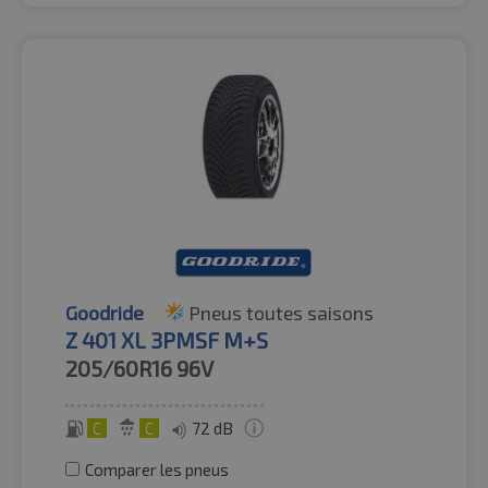
Goodride
Pneus toutes saisons
Z 401 XL 3PMSF M+S
205/60R16
96V
C
C
72 dB
Comparer les pneus