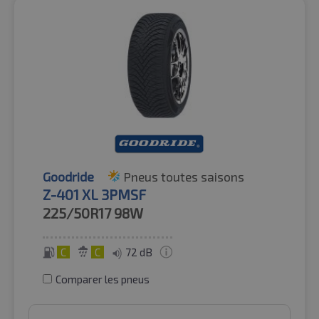
Goodride
Pneus toutes saisons
Z-401 XL 3PMSF
225/50R17
98W
C
C
72 dB
Comparer les pneus