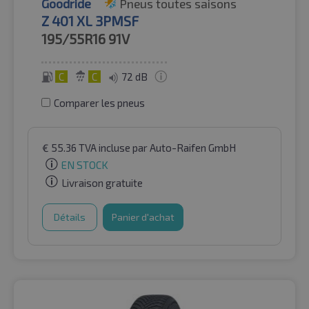
Goodride
Pneus toutes saisons
Z 401 XL 3PMSF
195/55R16
91V
C
C
72 dB
Comparer les pneus
€
55.36
TVA incluse
par Auto-Raifen GmbH
EN STOCK
Livraison gratuite
Détails
Panier d'achat