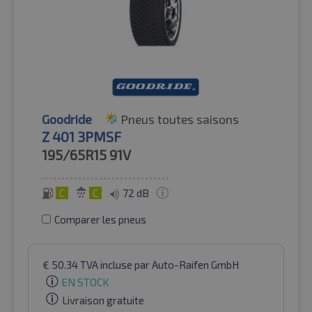
Goodride
Pneus toutes saisons
Z 401 3PMSF
195/65R15
91V
C
C
72 dB
Comparer les pneus
€
50.34
TVA incluse
par Auto-Raifen GmbH
EN STOCK
Livraison gratuite