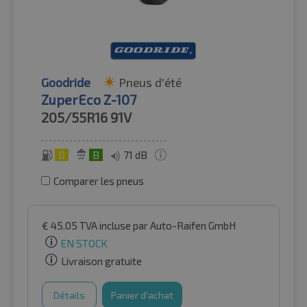
Goodride
Pneus d'été
ZuperEco Z-107
205/55R16
91V
D
B
71 dB
Comparer les pneus
€
45.05
TVA incluse
par Auto-Raifen GmbH
EN STOCK
Livraison gratuite
Détails
Panier d'achat