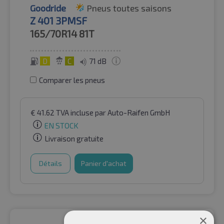
Goodride
Pneus toutes saisons
Z 401 3PMSF
165/70R14
81T
D
C
71 dB
Comparer les pneus
€
41.62
TVA incluse
par Auto-Raifen GmbH
EN STOCK
Livraison gratuite
Détails
Panier d'achat
×