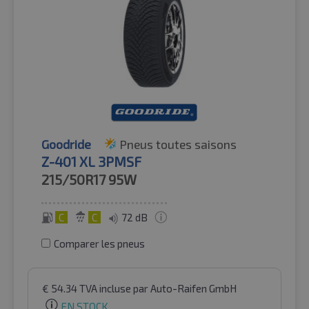
Goodride
Pneus toutes saisons
Z-401 XL 3PMSF
215/50R17
95W
C
C
72 dB
Comparer les pneus
€
54.34
TVA incluse
par Auto-Raifen GmbH
EN STOCK