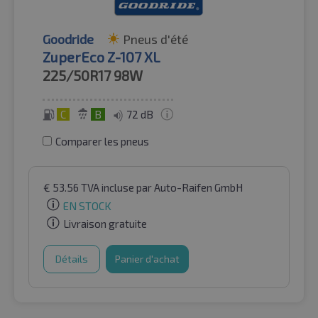
Goodride
Pneus d'été
ZuperEco Z-107 XL
225/50R17
98W
C
B
72 dB
Comparer les pneus
€
53.56
TVA incluse
par Auto-Raifen GmbH
EN STOCK
Livraison gratuite
Détails
Panier d'achat