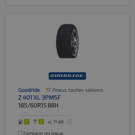
Goodride
Pneus toutes saisons
Z 401 XL 3PMSF
185/60R15
88H
C
C
71 dB
Comparer les pneus