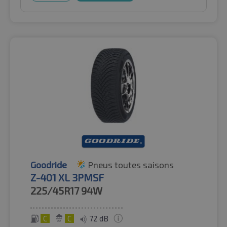
Goodride
Pneus toutes saisons
Z-401 XL 3PMSF
225/45R17
94W
C
C
72 dB