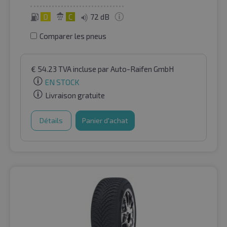
D
C
72 dB
Comparer les pneus
€
54.23
TVA incluse
par Auto-Raifen GmbH
EN STOCK
Livraison gratuite
Détails
Panier d'achat