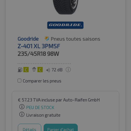
Goodride
Pneus toutes saisons
Z-401 XL 3PMSF
235/45R18
98W
C
C
72 dB
Comparer les pneus
€
57.23
TVA incluse
par Auto-Raifen GmbH
PEU DE STOCK
Livraison gratuite
Détails
Panier d'achat