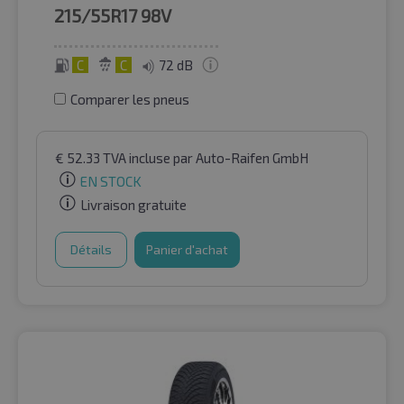
215/55R17
98V
C
C
72 dB
Comparer les pneus
€
52.33
TVA incluse
par Auto-Raifen GmbH
EN STOCK
Livraison gratuite
Détails
Panier d'achat