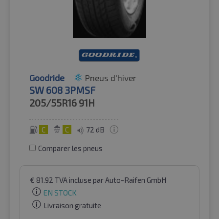
Goodride
Pneus d'hiver
SW 608 3PMSF
205/55R16
91H
C
C
72 dB
Comparer les pneus
€
81.92
TVA incluse
par Auto-Raifen GmbH
EN STOCK
Livraison gratuite