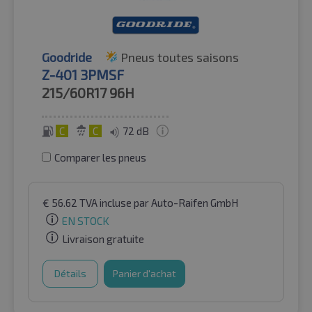
Goodride
Pneus toutes saisons
Z-401 3PMSF
215/60R17
96H
C
C
72 dB
Comparer les pneus
€
56.62
TVA incluse
par Auto-Raifen GmbH
EN STOCK
Livraison gratuite
Détails
Panier d'achat