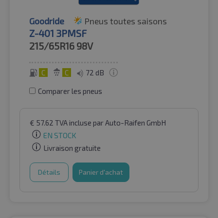
Goodride
Pneus toutes saisons
Z-401 3PMSF
215/65R16
98V
C
C
72 dB
Comparer les pneus
€
57.62
TVA incluse
par Auto-Raifen GmbH
EN STOCK
Livraison gratuite
Détails
Panier d'achat