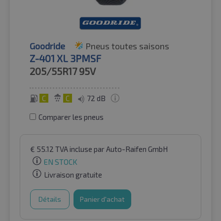
Goodride
Pneus toutes saisons
Z-401 XL 3PMSF
205/55R17
95V
C
C
72 dB
Comparer les pneus
€
55.12
TVA incluse
par Auto-Raifen GmbH
EN STOCK
Livraison gratuite
Détails
Panier d'achat