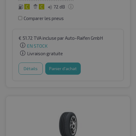
C
C
72 dB
Comparer les pneus
€
51.72
TVA incluse
par Auto-Raifen GmbH
EN STOCK
Livraison gratuite
Détails
Panier d'achat