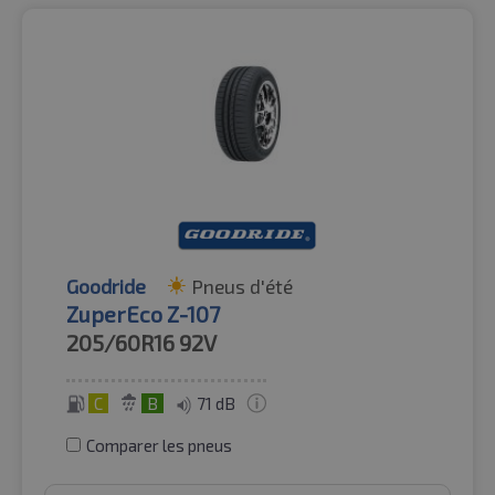
Goodride
Pneus d'été
ZuperEco Z-107
205/60R16
92V
C
B
71 dB
Comparer les pneus