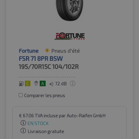
Fortune
Pneus d'été
FSR 71 8PR BSW
195/70R15C
104/102R
C
A
72 dB
Comparer les pneus
€
67.06
TVA incluse
par Auto-Raifen GmbH
EN STOCK
Livraison gratuite