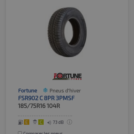
Fortune
Pneus d'hiver
FSR902 C 8PR 3PMSF
185/75R16
104R
E
C
73 dB
Comparer les pneus