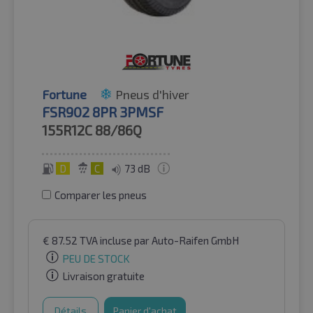
Fortune
Pneus d'hiver
FSR902 8PR 3PMSF
155R12C
88/86Q
D
C
73 dB
Comparer les pneus
€
87.52
TVA incluse
par Auto-Raifen GmbH
PEU DE STOCK
Livraison gratuite
Détails
Panier d'achat