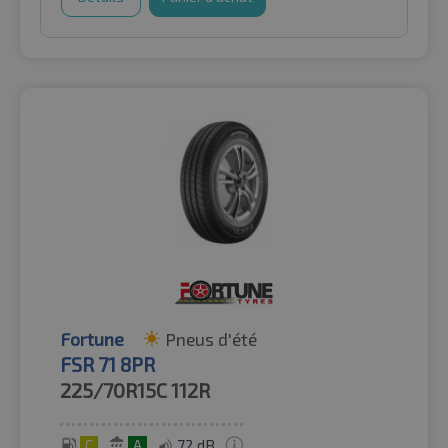
Fortune
Pneus d'été
FSR 71 8PR
225/70R15C
112R
C
A
72 dB