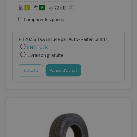
C
A
72 dB
Comparer les pneus
€
120.56
TVA incluse
par Auto-Raifen GmbH
EN STOCK
Livraison gratuite
Détails
Panier d'achat