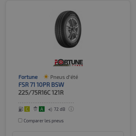
Fortune
Pneus d'été
FSR 71 10PR BSW
225/75R16C
121R
C
A
72 dB
Comparer les pneus