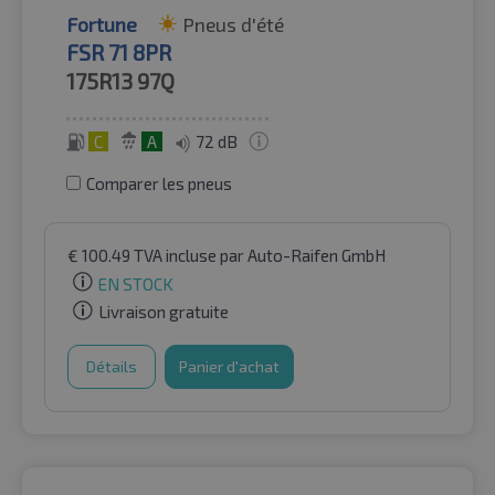
Fortune
Pneus d'été
FSR 71 8PR
175R13
97Q
C
A
72 dB
Comparer les pneus
€
100.49
TVA incluse
par Auto-Raifen GmbH
EN STOCK
Livraison gratuite
Détails
Panier d'achat