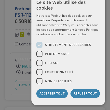
Ce site Web utilise des
cookies
Fortune
Pneus d'été
FSR-112 10PR BSW
Notre site Web utilise des cookies pour
améliorer l'expérience utilisateur. En
6.50R16
107Q
utilisant notre site Web, vous acceptez tous
les cookies conformément à notre Politique
relative aux cookies.
En savoir plus
C
C
72 dB
Comparer les pneus
STRICTEMENT NÉCESSAIRES
PERFORMANCE
€
133.56
TVA incluse
par Auto-Raifen GmbH
CIBLAGE
PEU DE STOCK
FONCTIONNALITÉ
Livraison gratuite
NON CLASSIFIÉS
Détails
Panier d'achat
ACCEPTER TOUT
REFUSER TOUT