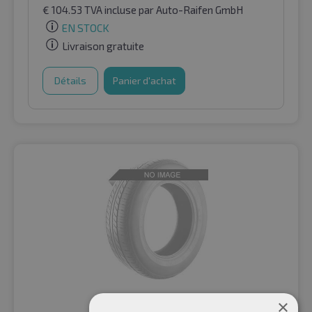
€
104.53
TVA incluse
par Auto-Raifen GmbH
EN STOCK
Livraison gratuite
Détails
Panier d'achat
×