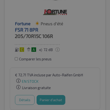
Fortune
Pneus d'été
FSR 71 8PR
205/70R15C
106R
C
A
72 dB
Comparer les pneus
€
72.71
TVA incluse
par Auto-Raifen GmbH
EN STOCK
Livraison gratuite
Détails
Panier d'achat