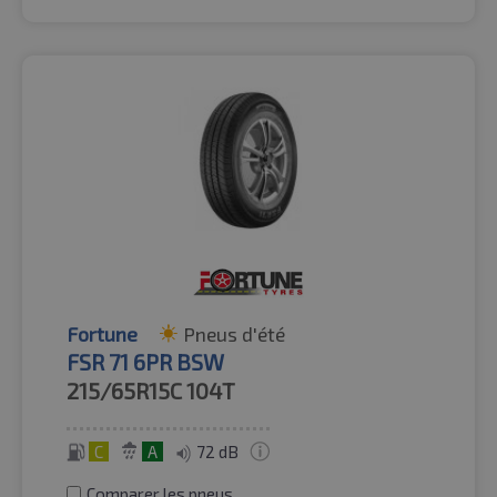
Fortune
Pneus d'été
FSR 71 6PR BSW
215/65R15C
104T
C
A
72 dB
Comparer les pneus