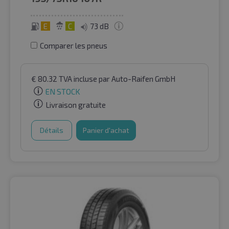
E
C
73 dB
Comparer les pneus
€
80.32
TVA incluse
par Auto-Raifen GmbH
EN STOCK
Livraison gratuite
Détails
Panier d'achat