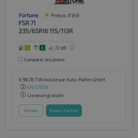
Fortune
Pneus d'été
FSR 71
235/65R16
115/113R
C
A
72 dB
Comparer les pneus
€
98.78
TVA incluse
par Auto-Raifen GmbH
EN STOCK
Livraison gratuite
Détails
Panier d'achat