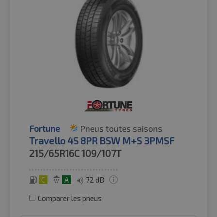
Fortune
Pneus toutes saisons
Travello 4S 8PR BSW M+S 3PMSF
215/65R16C
109/107T
C
A
72 dB
Comparer les pneus