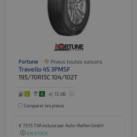
Fortune
Pneus toutes saisons
Travello 4S 3PMSF
195/70R15C
104/102T
C
A
72 dB
Comparer les pneus
€
73.15
TVA incluse
par Auto-Raifen GmbH
EN STOCK