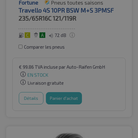
Fortune
Pneus toutes saisons
Travello 4S 10PR BSW M+S 3PMSF
235/65R16C
121/119R
C
A
72 dB
Comparer les pneus
€
99.86
TVA incluse
par Auto-Raifen GmbH
EN STOCK
Livraison gratuite
Détails
Panier d'achat