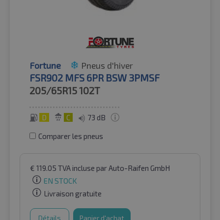
Fortune
Pneus d'hiver
FSR902 MFS 6PR BSW 3PMSF
205/65R15
102T
D
C
73 dB
Comparer les pneus
€
119.05
TVA incluse
par Auto-Raifen GmbH
EN STOCK
Livraison gratuite
Détails
Panier d'achat