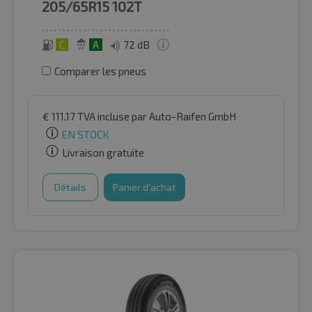
205/65R15
102T
C
A
72 dB
Comparer les pneus
€
111.17
TVA incluse
par Auto-Raifen GmbH
EN STOCK
Livraison gratuite
Détails
Panier d'achat