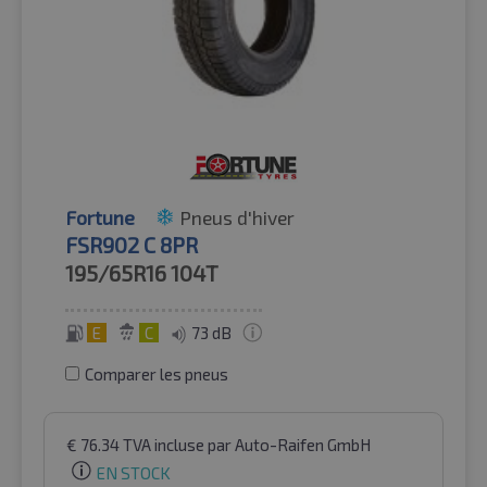
Fortune
Pneus d'hiver
FSR902 C 8PR
195/65R16
104T
E
C
73 dB
Comparer les pneus
€
76.34
TVA incluse
par Auto-Raifen GmbH
EN STOCK