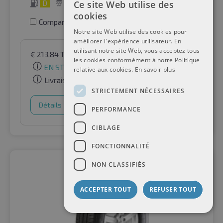
Ce site Web utilise des
D
A
73 dB
cookies
Comparer les pneus
Notre site Web utilise des cookies pour
améliorer l'expérience utilisateur. En
utilisant notre site Web, vous acceptez tous
€
213.84
TVA incluse
par Auto-Raifen GmbH
les cookies conformément à notre Politique
EN STOCK
relative aux cookies.
En savoir plus
Livraison gratuite
STRICTEMENT NÉCESSAIRES
Détails
Panier d'achat
PERFORMANCE
CIBLAGE
FONCTIONNALITÉ
NON CLASSIFIÉS
ACCEPTER TOUT
REFUSER TOUT