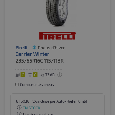
Pirelli
Pneus d'hiver
Carrier Winter
235/65R16C
115/113R
C
C
73 dB
Comparer les pneus
€
150.16
TVA incluse
par Auto-Raifen GmbH
EN STOCK
Livraison gratuite