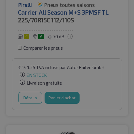
Pirelli
Pneus toutes saisons
Carrier All Season M+S 3PMSF TL
225/70R15C
112/110S
C
A
70 dB
Comparer les pneus
€
144.35
TVA incluse
par Auto-Raifen GmbH
EN STOCK
Livraison gratuite
Détails
Panier d'achat