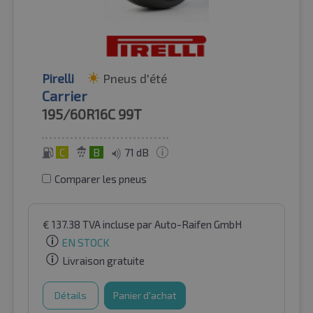
Pirelli
Pneus d'été
Carrier
195/60R16C
99T
C
B
71 dB
Comparer les pneus
€
137.38
TVA incluse
par Auto-Raifen GmbH
EN STOCK
Livraison gratuite
Détails
Panier d'achat