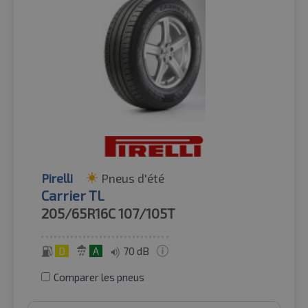
Pirelli
Pneus d'été
Carrier TL
205/65R16C
107/105T
D
A
70 dB
Comparer les pneus