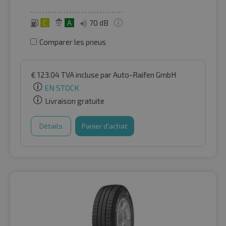
C
A
70 dB
Comparer les pneus
€
123.04
TVA incluse
par Auto-Raifen GmbH
EN STOCK
Livraison gratuite
Détails
Panier d'achat