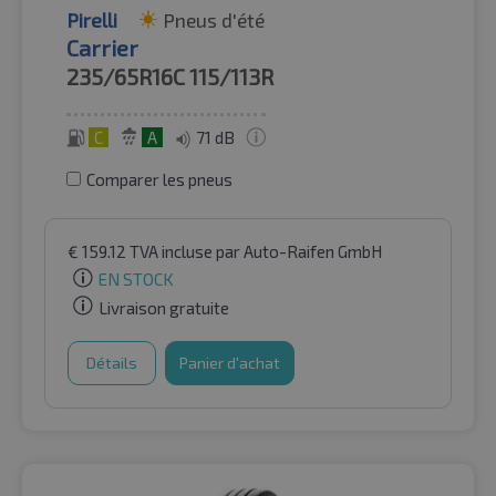
Pirelli
Pneus d'été
Carrier
235/65R16C
115/113R
C
A
71 dB
Comparer les pneus
€
159.12
TVA incluse
par Auto-Raifen GmbH
EN STOCK
Livraison gratuite
Détails
Panier d'achat