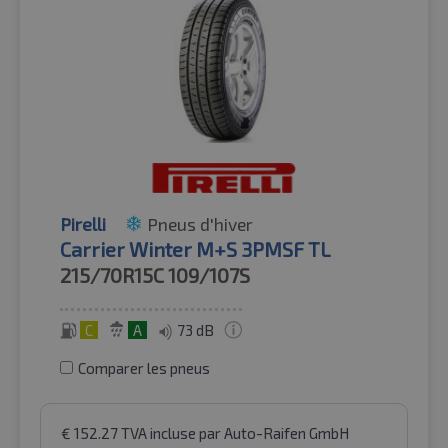
Pirelli
Pneus d'hiver
Carrier Winter M+S 3PMSF TL
215/70R15C
109/107S
C
A
73 dB
Comparer les pneus
€
152.27
TVA incluse
par Auto-Raifen GmbH