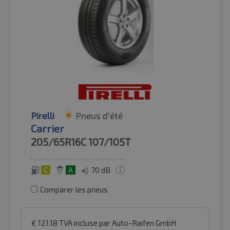
Pirelli
Pneus d'été
Carrier
205/65R16C
107/105T
C
A
70 dB
Comparer les pneus
€
121.18
TVA incluse
par Auto-Raifen GmbH