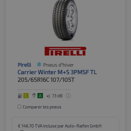
Pirelli
Pneus d'hiver
Carrier Winter M+S 3PMSF TL
205/65R16C
107/105T
C
A
73 dB
Comparer les pneus
€
146.70
TVA incluse
par Auto-Raifen GmbH