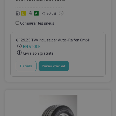
D
A
70 dB
Comparer les pneus
€
129.25
TVA incluse
par Auto-Raifen GmbH
EN STOCK
Livraison gratuite
Détails
Panier d'achat