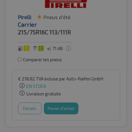
Pirelli
Pneus d'été
Carrier
215/75R16C
113/111R
D
C
71 dB
Comparer les pneus
€
218.82
TVA incluse
par Auto-Raifen GmbH
EN STOCK
Livraison gratuite
Détails
Panier d'achat