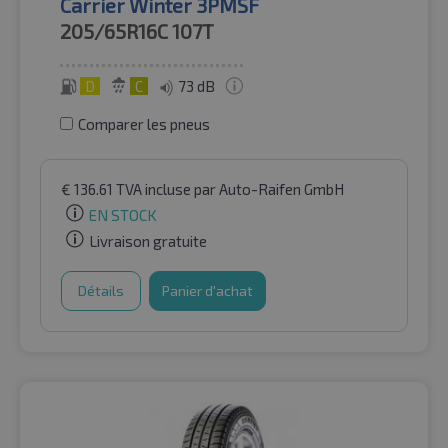
Carrier Winter 3PMSF
205/65R16C
107T
D
C
73 dB
Comparer les pneus
€
136.61
TVA incluse
par Auto-Raifen GmbH
EN STOCK
Livraison gratuite
Détails
Panier d'achat