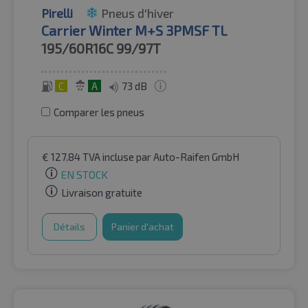
Pirelli
Pneus d'hiver
Carrier Winter M+S 3PMSF TL
195/60R16C
99/97T
C
A
73 dB
Comparer les pneus
€
127.84
TVA incluse
par Auto-Raifen GmbH
EN STOCK
Livraison gratuite
Détails
Panier d'achat