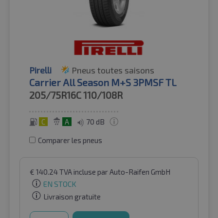
Pirelli
Pneus toutes saisons
Carrier All Season M+S 3PMSF TL
205/75R16C
110/108R
C
A
70 dB
Comparer les pneus
€
140.24
TVA incluse
par Auto-Raifen GmbH
EN STOCK
Livraison gratuite