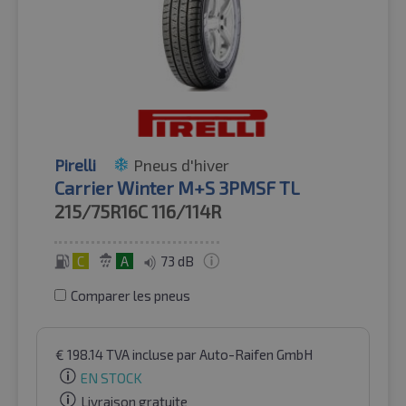
Pirelli
Pneus d'hiver
Carrier Winter M+S 3PMSF TL
215/75R16C
116/114R
C
A
73 dB
Comparer les pneus
€
198.14
TVA incluse
par Auto-Raifen GmbH
EN STOCK
Livraison gratuite