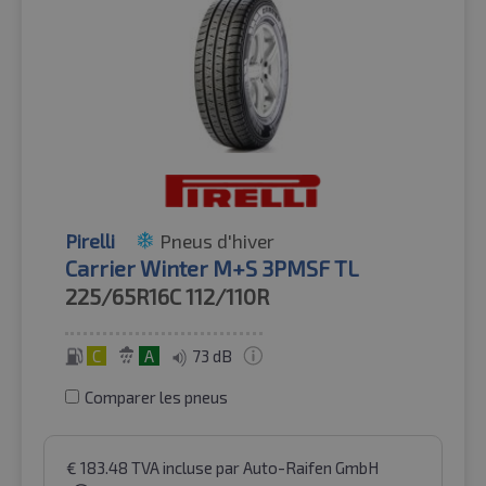
Pirelli
Pneus d'hiver
Carrier Winter M+S 3PMSF TL
225/65R16C
112/110R
C
A
73 dB
Comparer les pneus
€
183.48
TVA incluse
par Auto-Raifen GmbH