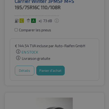
Carrier Winter 3PMSF M+S
195/75R16C
110/108R
C
A
73 dB
Comparer les pneus
€
144.54
TVA incluse
par Auto-Raifen GmbH
EN STOCK
Livraison gratuite
Détails
Panier d'achat