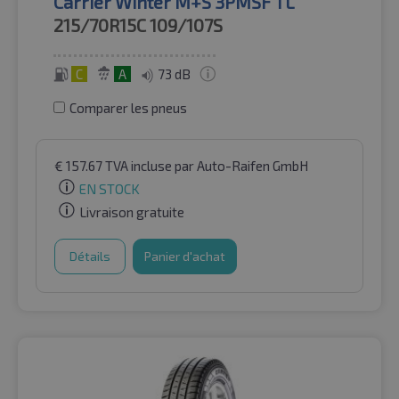
Carrier Winter M+S 3PMSF TL
215/70R15C
109/107S
C
A
73 dB
Comparer les pneus
€
157.67
TVA incluse
par Auto-Raifen GmbH
EN STOCK
Livraison gratuite
Détails
Panier d'achat