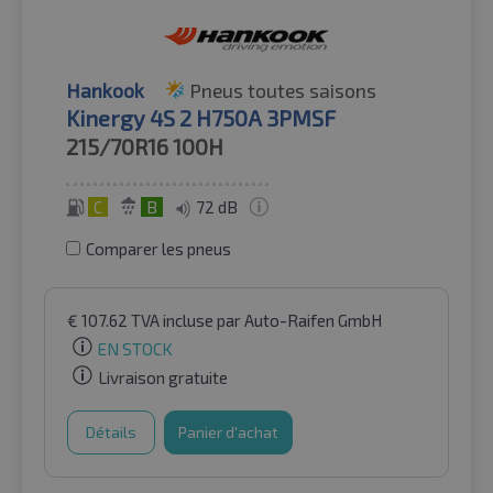
Hankook
Pneus toutes saisons
Kinergy 4S 2 H750A 3PMSF
215/70R16
100H
C
B
72 dB
Comparer les pneus
€
107.62
TVA incluse
par Auto-Raifen GmbH
EN STOCK
Livraison gratuite
Détails
Panier d'achat