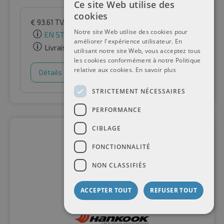
Ce site Web utilise des
cookies
€
93.61
TVA incluse
par Auto-Raifen GmbH
Notre site Web utilise des cookies pour
EN STOCK
améliorer l'expérience utilisateur. En
Livraison gratuite
utilisant notre site Web, vous acceptez tous
les cookies conformément à notre Politique
relative aux cookies.
En savoir plus
Détails
Panier d'achat
STRICTEMENT NÉCESSAIRES
PERFORMANCE
CIBLAGE
FONCTIONNALITÉ
NON CLASSIFIÉS
ACCEPTER TOUT
REFUSER TOUT