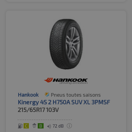
Hankook
Pneus toutes saisons
Kinergy 4S 2 H750A SUV XL 3PMSF
215/65R17
103V
C
B
72 dB