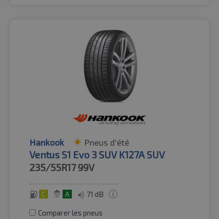
Hankook
Pneus d'été
Ventus S1 Evo 3 SUV K127A SUV
235/55R17
99V
C
A
71 dB
Comparer les pneus