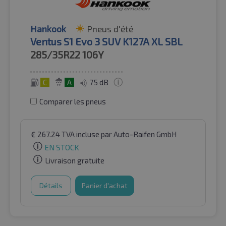
Hankook
Pneus d'été
Ventus S1 Evo 3 SUV K127A XL SBL
285/35R22
106Y
C
A
75 dB
Comparer les pneus
€
267.24
TVA incluse
par Auto-Raifen GmbH
EN STOCK
Livraison gratuite
Détails
Panier d'achat