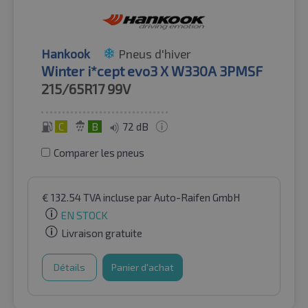
Hankook
Pneus d'hiver
Winter i*cept evo3 X W330A 3PMSF
215/65R17
99V
C
B
72 dB
Comparer les pneus
€
132.54
TVA incluse
par Auto-Raifen GmbH
EN STOCK
Livraison gratuite
Détails
Panier d'achat