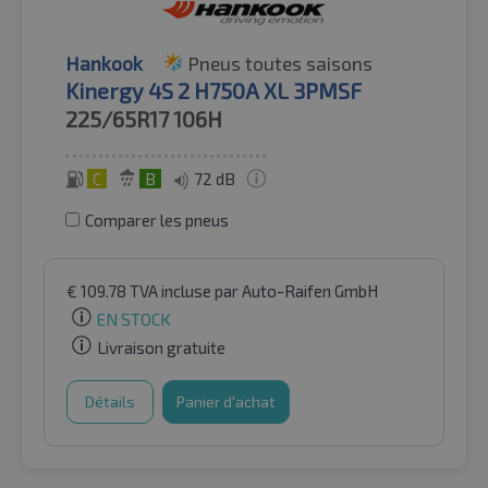
Hankook
Pneus toutes saisons
Kinergy 4S 2 H750A XL 3PMSF
225/65R17
106H
C
B
72 dB
Comparer les pneus
€
109.78
TVA incluse
par Auto-Raifen GmbH
EN STOCK
Livraison gratuite
Détails
Panier d'achat