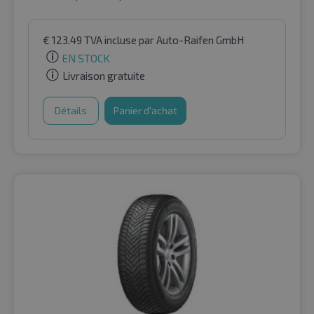
€
123.49
TVA incluse
par Auto-Raifen GmbH
EN STOCK
Livraison gratuite
Détails
Panier d'achat