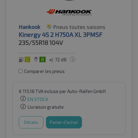
Hankook
Pneus toutes saisons
Kinergy 4S 2 H750A XL 3PMSF
235/55R18
104V
C
B
72 dB
Comparer les pneus
€
115.18
TVA incluse
par Auto-Raifen GmbH
EN STOCK
Livraison gratuite
Détails
Panier d'achat