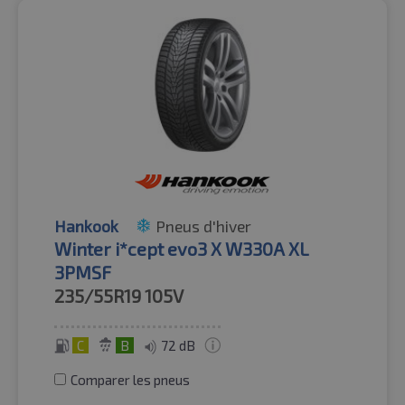
Hankook
Pneus d'hiver
Winter i*cept evo3 X W330A XL
3PMSF
235/55R19
105V
C
B
72 dB
Comparer les pneus