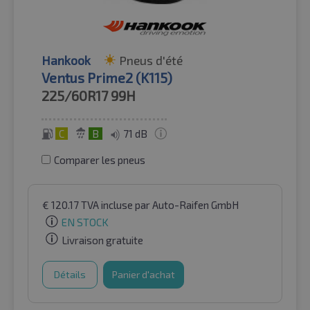
Hankook
Pneus d'été
Ventus Prime2 (K115)
225/60R17
99H
C
B
71 dB
Comparer les pneus
€
120.17
TVA incluse
par Auto-Raifen GmbH
EN STOCK
Livraison gratuite
Détails
Panier d'achat