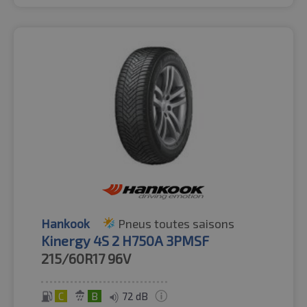
Hankook
Pneus toutes saisons
Kinergy 4S 2 H750A 3PMSF
215/60R17
96V
C
B
72 dB