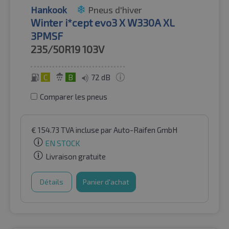
Hankook
Pneus d'hiver
Winter i*cept evo3 X W330A XL
3PMSF
235/50R19
103V
C
B
72 dB
Comparer les pneus
€
154.73
TVA incluse
par Auto-Raifen GmbH
EN STOCK
Livraison gratuite
Détails
Panier d'achat