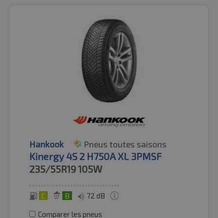
Hankook
Pneus toutes saisons
Kinergy 4S 2 H750A XL 3PMSF
235/55R19
105W
C
B
72 dB
Comparer les pneus