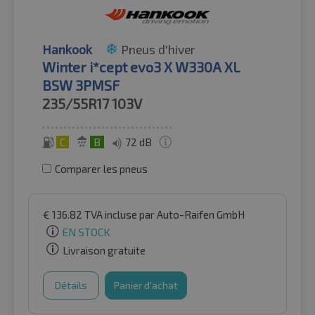
Hankook
Pneus d'hiver
Winter i*cept evo3 X W330A XL
BSW 3PMSF
235/55R17
103V
C
B
72 dB
Comparer les pneus
€
136.82
TVA incluse
par Auto-Raifen GmbH
EN STOCK
Livraison gratuite
Détails
Panier d'achat