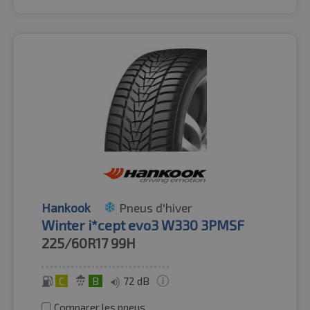
Hankook
Pneus d'hiver
Winter i*cept evo3 W330 3PMSF
225/60R17
99H
C
B
72 dB
Comparer les pneus