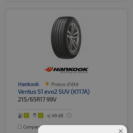
Hankook
Pneus d'été
Ventus S1 evo2 SUV (K117A)
215/65R17
99V
C
C
69 dB
Comparer les pneus
×