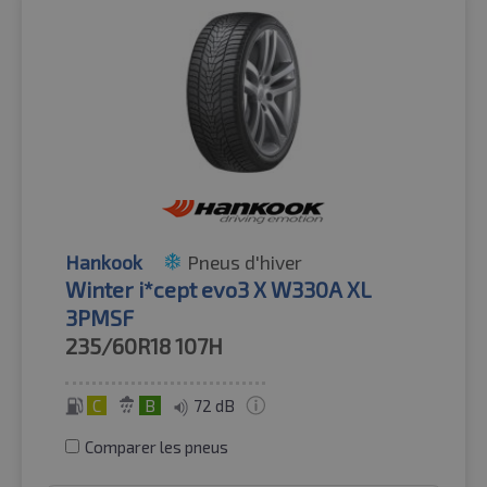
Hankook
Pneus d'hiver
Winter i*cept evo3 X W330A XL
3PMSF
235/60R18
107H
C
B
72 dB
Comparer les pneus