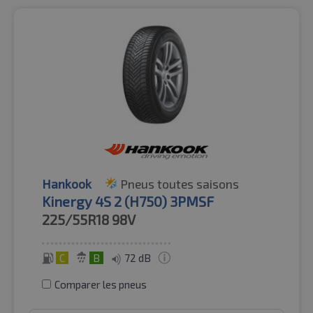
Hankook
Pneus toutes saisons
Kinergy 4S 2 (H750) 3PMSF
225/55R18
98V
C
B
72 dB
Comparer les pneus