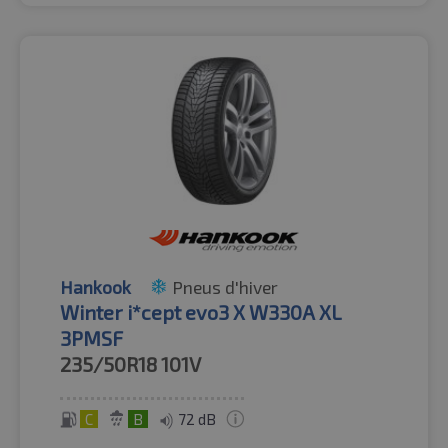
Hankook
Pneus d'hiver
Winter i*cept evo3 X W330A XL
3PMSF
235/50R18
101V
C
B
72 dB