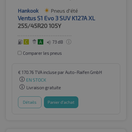
Hankook
Pneus d'été
Ventus S1 Evo 3 SUV K127A XL
255/45R20
105Y
C
A
73 dB
Comparer les pneus
€
170.76
TVA incluse
par Auto-Raifen GmbH
EN STOCK
Livraison gratuite
Détails
Panier d'achat