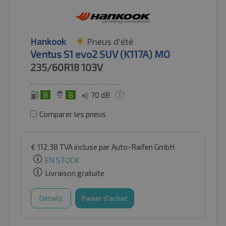
Hankook
Pneus d'été
Ventus S1 evo2 SUV (K117A) MO
235/60R18
103V
B
B
70 dB
Comparer les pneus
€
112.38
TVA incluse
par Auto-Raifen GmbH
EN STOCK
Livraison gratuite
Détails
Panier d'achat