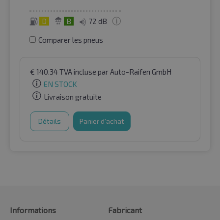
D
B
72 dB
Comparer les pneus
€
140.34
TVA incluse
par Auto-Raifen GmbH
EN STOCK
Livraison gratuite
Détails
Panier d'achat
Informations
Fabricant