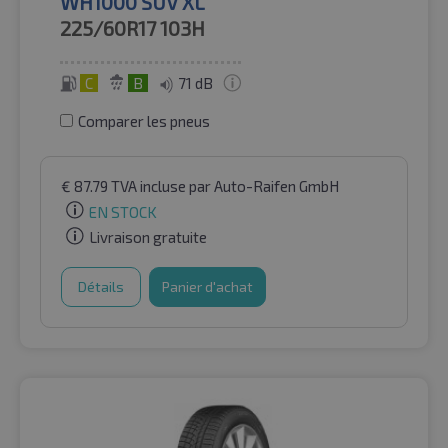
WH1000 SUV XL
225/60R17
103H
C
B
71 dB
Comparer les pneus
€
87.79
TVA incluse
par Auto-Raifen GmbH
EN STOCK
Livraison gratuite
Détails
Panier d'achat