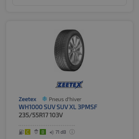
Zeetex
Pneus d'hiver
WH1000 SUV SUV XL 3PMSF
235/55R17
103V
C
B
71 dB