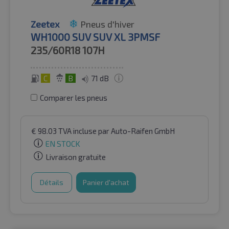
Zeetex
Pneus d'hiver
WH1000 SUV SUV XL 3PMSF
235/60R18
107H
C
B
71 dB
Comparer les pneus
€
98.03
TVA incluse
par Auto-Raifen GmbH
EN STOCK
Livraison gratuite
Détails
Panier d'achat