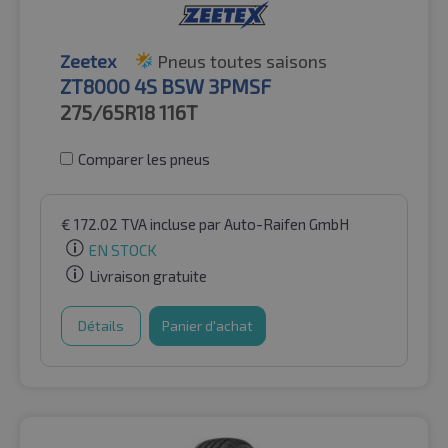
Zeetex
Pneus toutes saisons
ZT8000 4S BSW 3PMSF
275/65R18
116T
Comparer les pneus
€
172.02
TVA incluse
par Auto-Raifen GmbH
EN STOCK
Livraison gratuite
Détails
Panier d'achat