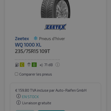
Zeetex
Pneus d'hiver
WQ 1000 XL
235/75R15
109T
C
B
71 dB
Comparer les pneus
€
159.80
TVA incluse
par Auto-Raifen GmbH
EN STOCK
Livraison gratuite