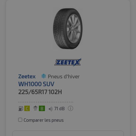
Zeetex
Pneus d'hiver
WH1000 SUV
225/65R17
102H
C
B
71 dB
Comparer les pneus