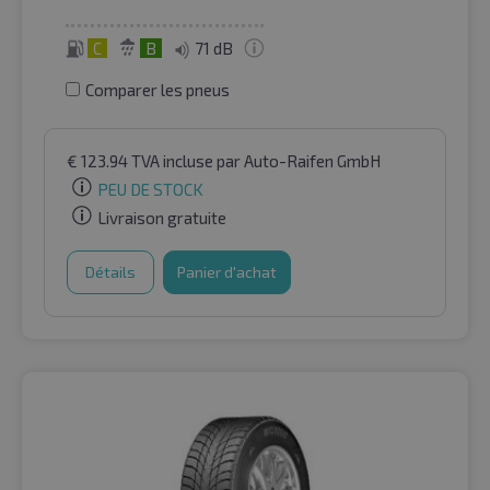
C
B
71 dB
Comparer les pneus
€
123.94
TVA incluse
par Auto-Raifen GmbH
PEU DE STOCK
Livraison gratuite
Détails
Panier d'achat