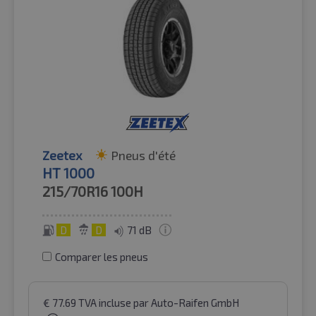
Zeetex
Pneus d'été
HT 1000
215/70R16
100H
D
D
71 dB
Comparer les pneus
€
77.69
TVA incluse
par Auto-Raifen GmbH