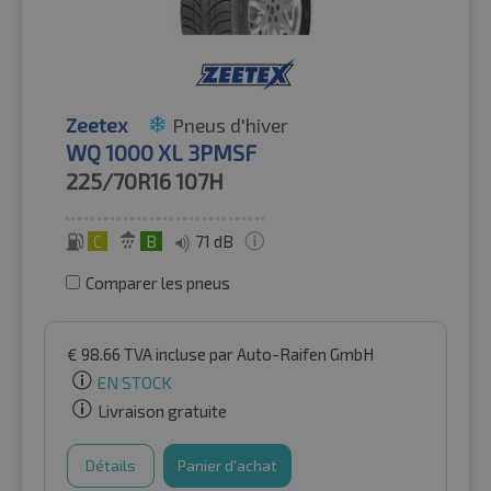
Zeetex
Pneus d'hiver
WQ 1000 XL 3PMSF
225/70R16
107H
C
B
71 dB
Comparer les pneus
€
98.66
TVA incluse
par Auto-Raifen GmbH
EN STOCK
Livraison gratuite
Détails
Panier d'achat