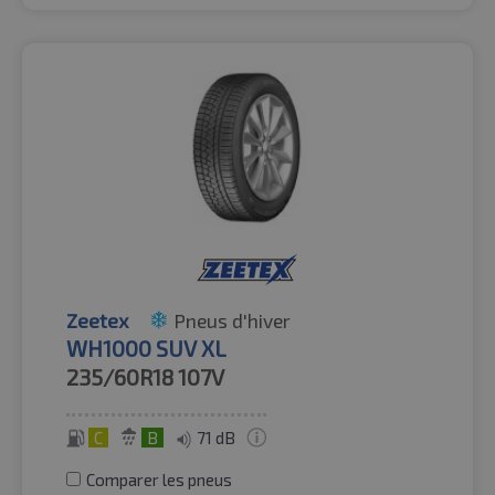
Zeetex
Pneus d'hiver
WH1000 SUV XL
235/60R18
107V
C
B
71 dB
Comparer les pneus