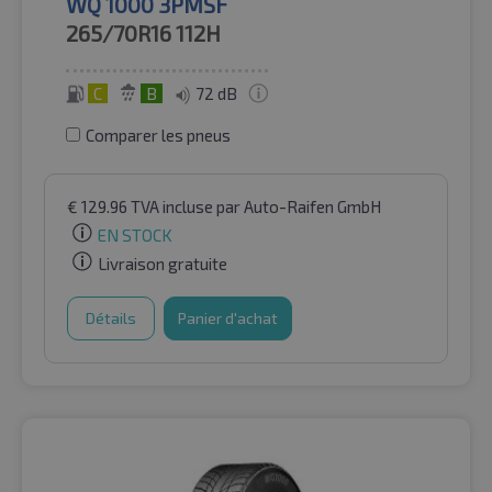
WQ 1000 3PMSF
265/70R16
112H
C
B
72 dB
Comparer les pneus
€
129.96
TVA incluse
par Auto-Raifen GmbH
EN STOCK
Livraison gratuite
Détails
Panier d'achat