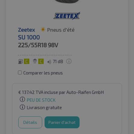
Zeetex
Pneus d'été
SU 1000
225/55R18
98V
C
C
71 dB
Comparer les pneus
€
137.42
TVA incluse
par Auto-Raifen GmbH
PEU DE STOCK
Livraison gratuite
Détails
Panier d'achat