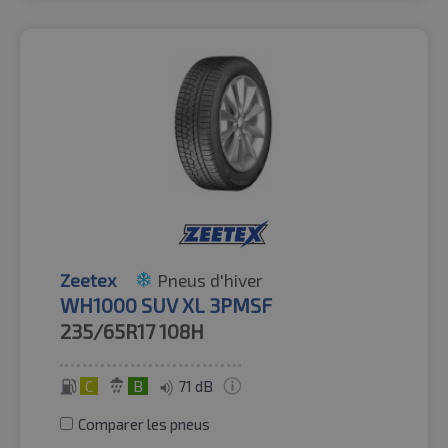
Zeetex
Pneus d'hiver
WH1000 SUV XL 3PMSF
235/65R17
108H
C
B
71 dB
Comparer les pneus