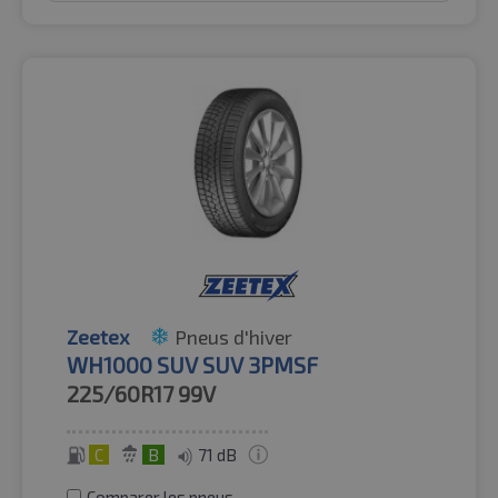
Zeetex
Pneus d'hiver
WH1000 SUV SUV 3PMSF
225/60R17
99V
C
B
71 dB
Comparer les pneus