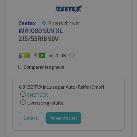
Zeetex
Pneus d'hiver
WH1000 SUV XL
215/55R18
99V
C
B
70 dB
Comparer les pneus
€
91.52
TVA incluse
par Auto-Raifen GmbH
EN STOCK
Livraison gratuite
Détails
Panier d'achat