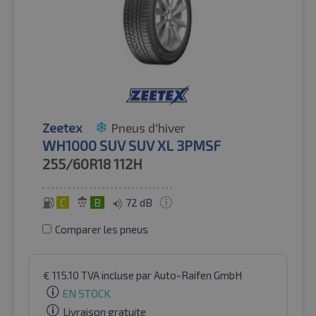
Zeetex
Pneus d'hiver
WH1000 SUV SUV XL 3PMSF
255/60R18
112H
C
B
72 dB
Comparer les pneus
€
115.10
TVA incluse
par Auto-Raifen GmbH
EN STOCK
Livraison gratuite