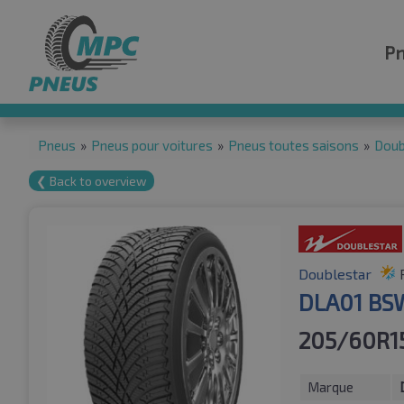
P
Pneus
»
Pneus pour voitures
»
Pneus toutes saisons
»
Doub
❮ Back to overview
Doublestar
DLA01 BS
205/60R1
Marque