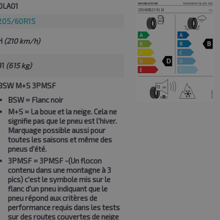
DLA01
205/60R15
H
(210 km/h)
91
(615 kg)
BSW M+S 3PMSF
BSW
= Flanc noir
M+S
= La boue et la neige. Cela ne
signifie pas que le pneu est l'hiver.
Marquage possible aussi pour
toutes les saisons et même des
pneus d'été.
3PMSF
= 3PMSF -(Un flocon
contenu dans une montagne à 3
pics) c'est le symbole mis sur le
flanc d'un pneu indiquant que le
pneu répond aux critères de
performance requis dans les tests
sur des routes couvertes de neige