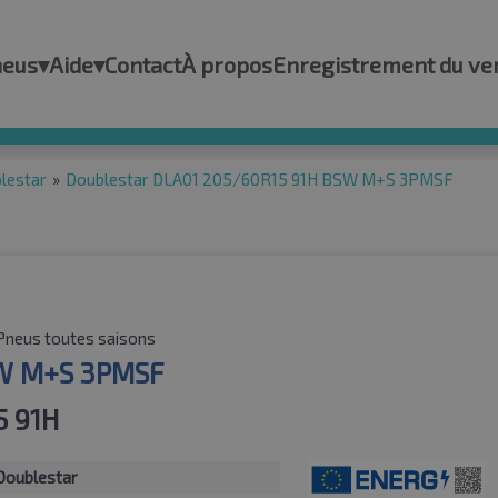
neus
▾
Aide
▾
Contact
À propos
Enregistrement du ve
lestar
»
Doublestar DLA01 205/60R15 91H BSW M+S 3PMSF
Pneus toutes saisons
W M+S 3PMSF
5 91H
Doublestar