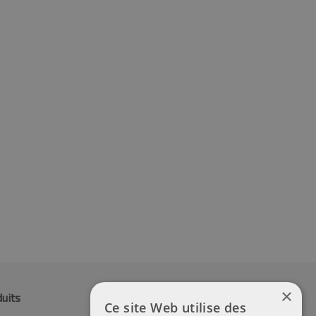
0R15 91H
205/60R15 91H
.13
€
71.30
TVA incluse
TVA incluse
×
uits
Ce site Web utilise des