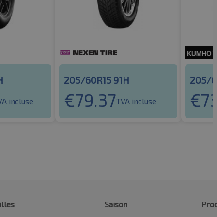
H
205/60R15 91H
205/6
€
79.37
€
73
VA incluse
TVA incluse
illes
Saison
Prod