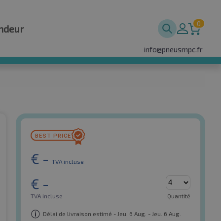
0
ndeur
info@pneusmpc.fr
€
-
TVA incluse
€
-
TVA incluse
Quantité
Délai de livraison estimé - Jeu. 6 Aug. - Jeu. 6 Aug.