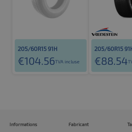
205/60R15 91H
205/60R15 91
€
104.56
€
88.54
TVA incluse
T
Informations
Fabricant
Ta