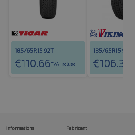
185/65R15 92T
185/65R15 92T
€
110.66
€
106.37
TVA incluse
TV
Informations
Fabricant