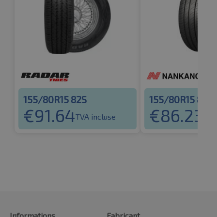
155/80R15 82S
155/80R15 83T
€
91.64
€
86.23
TVA incluse
TVA
Informations
Fabricant