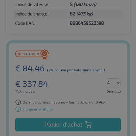
Indice de vitesse
S
(180 km/h)
Indice de charge
82
(475 kg)
Code EAN
8886459523398
€
84.46
TVA incluse
par Auto-Raifen GmbH
€
337.84
TVA incluse
Quantité
Délai de livraison estimé - Jeu. 13 Aug. - v 18 Aug.
Livraison gratuite
Panier d'achat