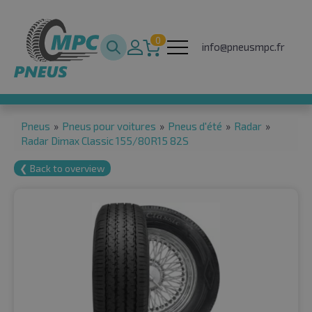
0
info@pneusmpc.fr
Pneus
»
Pneus pour voitures
»
Pneus d'été
»
Radar
»
Radar Dimax Classic 155/80R15 82S
❮ Back to overview