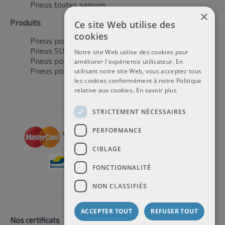
Pneus toutes saisons
×
Produits
Ce site Web utilise des
cookies
Pneus pour voitures
Pneus SUV / 4x4
Notre site Web utilise des cookies pour
Pneus pour camionnettes
améliorer l'expérience utilisateur. En
Pneus pour motos
utilisant notre site Web, vous acceptez tous
les cookies conformément à notre Politique
relative aux cookies.
En savoir plus
STRICTEMENT NÉCESSAIRES
PERFORMANCE
CIBLAGE
FONCTIONNALITÉ
NON CLASSIFIÉS
ACCEPTER TOUT
REFUSER TOUT
Nos certificats