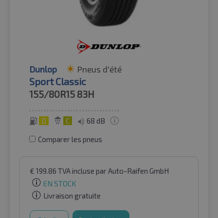
Dunlop
Pneus d'été
Sport Classic
155/80R15
83H
D
C
68 dB
Comparer les pneus
€
199.86
TVA incluse
par Auto-Raifen GmbH
EN STOCK
Livraison gratuite