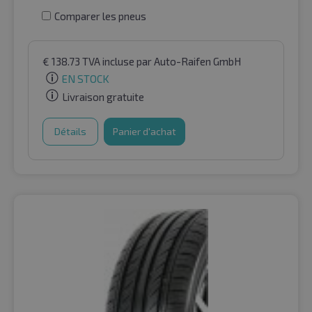
Comparer les pneus
€
138.73
TVA incluse
par Auto-Raifen GmbH
EN STOCK
Livraison gratuite
Détails
Panier d'achat