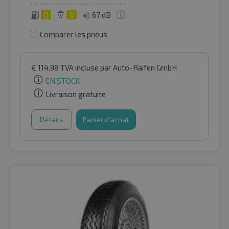
D
D
67 dB
Comparer les pneus
€
114.98
TVA incluse
par Auto-Raifen GmbH
EN STOCK
Livraison gratuite
Détails
Panier d'achat