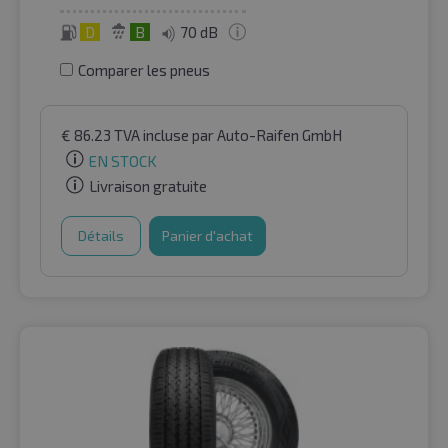
D
B
70 dB
Comparer les pneus
€
86.23
TVA incluse
par Auto-Raifen GmbH
EN STOCK
Livraison gratuite
Détails
Panier d'achat