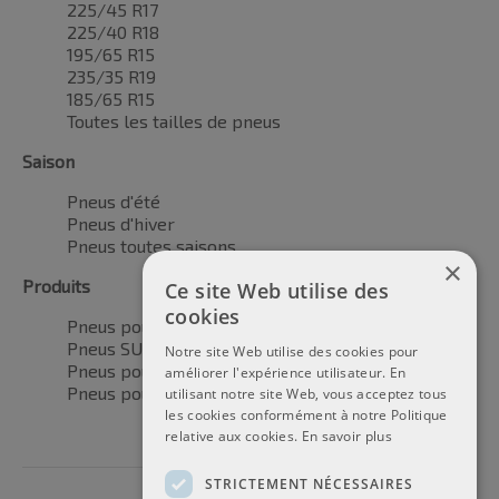
225/45 R17
225/40 R18
195/65 R15
235/35 R19
185/65 R15
Toutes les tailles de pneus
Saison
Pneus d'été
Pneus d'hiver
Pneus toutes saisons
×
Produits
Ce site Web utilise des
cookies
Pneus pour voitures
Pneus SUV / 4x4
Notre site Web utilise des cookies pour
Pneus pour camionnettes
améliorer l'expérience utilisateur. En
Pneus pour motos
utilisant notre site Web, vous acceptez tous
les cookies conformément à notre Politique
relative aux cookies.
En savoir plus
STRICTEMENT NÉCESSAIRES