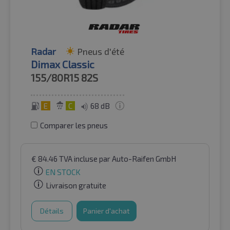
Radar
Pneus d'été
Dimax Classic
155/80R15
82S
E
C
68 dB
Comparer les pneus
€
84.46
TVA incluse
par Auto-Raifen GmbH
EN STOCK
Livraison gratuite
Détails
Panier d'achat