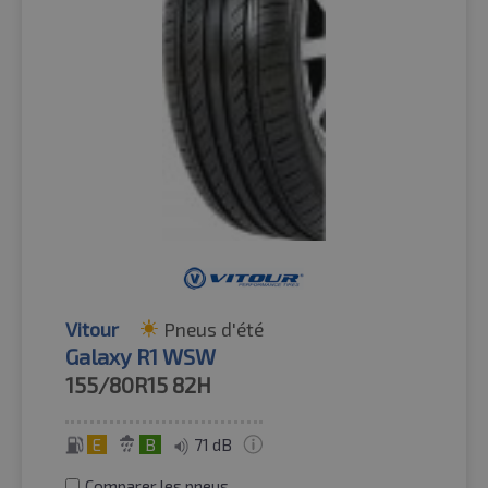
Vitour
Pneus d'été
Galaxy R1 WSW
155/80R15
82H
E
B
71 dB
Comparer les pneus