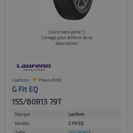
(
Livré sans jante !
)
L'image peut différer de la
description
Laufenn
Pneus d'été
G Fit EQ
155/80R13 79T
Marque
Laufenn
Modèle
G Fit EQ
Taille
155/80R13