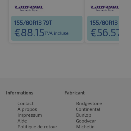
155/80R13 79T
155/80R13 79T
€
88.15
€
56.57
TVA incluse
TVA 
Informations
Fabricant
Contact
Bridgestone
À propos
Continental
Impressum
Dunlop
Aide
Goodyear
Politique de retour
Michelin