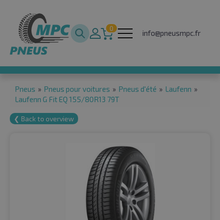
0
info@pneusmpc.fr
Pneus
»
Pneus pour voitures
»
Pneus d'été
»
Laufenn
»
Laufenn G Fit EQ 155/80R13 79T
❮ Back to overview