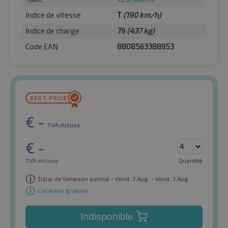
Indice de vitesse
T
(190 km/h)
Indice de charge
79
(437 kg)
Code EAN
8808563388953
€
-
TVA incluse
€
-
TVA incluse
Quantité
Délai de livraison estimé - Vend. 7 Aug. - Vend. 7 Aug.
Livraison gratuite
Indisponible