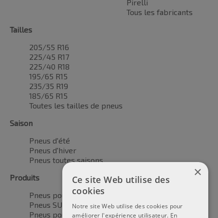
Pirelli
Tous les fabricants
Tailles
205/55 R16
225/45 R17
225/40 R18
195/65 R15
235/35 R19
185/65 R15
Toutes les tailles de pneus
Saison
Pneus d'été
Pneus d'hiver
Pneus toutes saisons
×
Produits
Ce site Web utilise des
cookies
Pneus pour voitures
Pneus SUV / 4x4
Notre site Web utilise des cookies pour
Pneus pour camionnettes
améliorer l'expérience utilisateur. En