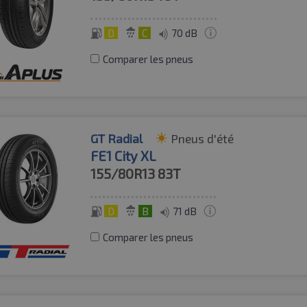
D
C
70 dB
Comparer les pneus
GT Radial
Pneus d'été
FE1 City XL
155/80R13
83T
D
B
71 dB
Comparer les pneus