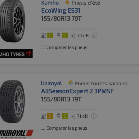
Kumho
Pneus d'été
EcoWing ES31
155/80R13
79T
C
C
70 dB
Comparer les pneus
Uniroyal
Pneus toutes saisons
AllSeasonExpert 2 3PMSF
155/80R13
79T
E
C
71 dB
Comparer les pneus