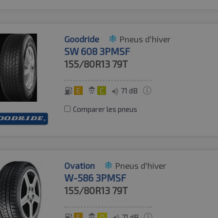
Goodride
Pneus d'hiver
SW 608 3PMSF
155/80R13
79T
E
C
71 dB
Comparer les pneus
Ovation
Pneus d'hiver
W-586 3PMSF
155/80R13
79T
E
D
71 dB