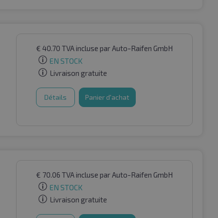
€
40.70
TVA incluse
par Auto-Raifen GmbH
EN STOCK
Livraison gratuite
Détails
Panier d'achat
€
70.06
TVA incluse
par Auto-Raifen GmbH
EN STOCK
Livraison gratuite