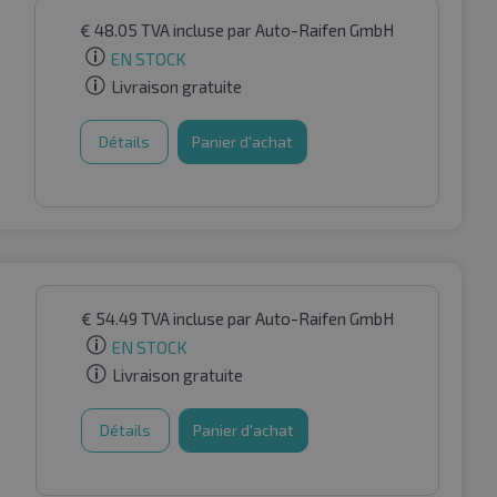
€
48.05
TVA incluse
par Auto-Raifen GmbH
EN STOCK
Livraison gratuite
Détails
Panier d'achat
€
54.49
TVA incluse
par Auto-Raifen GmbH
EN STOCK
Livraison gratuite
Détails
Panier d'achat