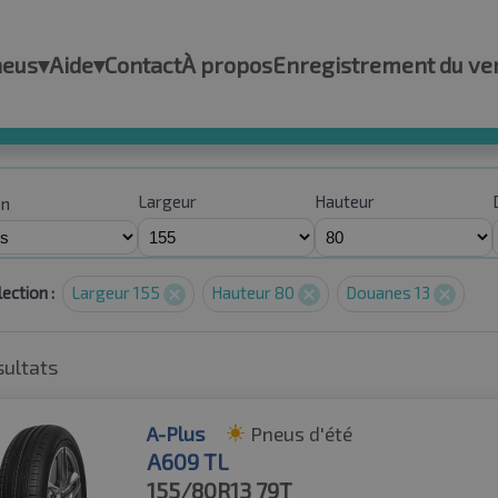
neus
▾
Aide
▾
Contact
À propos
Enregistrement du ve
Largeur
Hauteur
on
ection :
Largeur 155
Hauteur 80
Douanes 13
sultats
A-Plus
Pneus d'été
A609 TL
155/80R13
79T