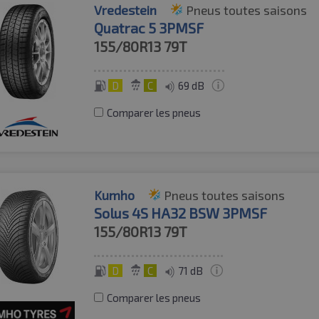
Vredestein
Pneus toutes saisons
Quatrac 5 3PMSF
155/80R13
79T
D
C
69 dB
Comparer les pneus
Kumho
Pneus toutes saisons
Solus 4S HA32 BSW 3PMSF
155/80R13
79T
D
C
71 dB
Comparer les pneus