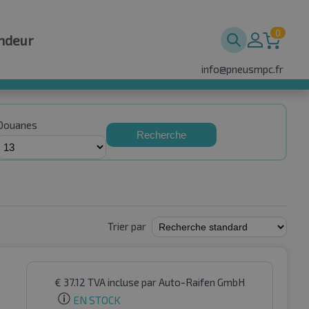
0
ndeur
info@pneusmpc.fr
Douanes
Recherche
Trier par
€
37.12
TVA incluse
par Auto-Raifen GmbH
EN STOCK