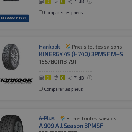
D
C
71 dB
Comparer les pneus
Hankook
Pneus toutes saisons
KINERGY 4S (H740) 3PMSF M+S
155/80R13
79T
D
C
71 dB
Comparer les pneus
A-Plus
Pneus toutes saisons
A 909 All Season 3PMSF