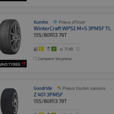
Kumho
Pneus d'hiver
WinterCraft WP52 M+S 3PMSF TL
155/80R13
79T
D
B
71 dB
Comparer les pneus
Goodride
Pneus toutes saisons
Z 401 3PMSF
155/80R13
79T