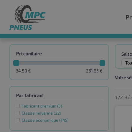
P
Prix unitaire
Sais
34.58
€
231.83
€
Votre sél
Par fabricant
172 Ré
Fabricant premium
(5)
Classe moyenne
(22)
Classe économique
(145)