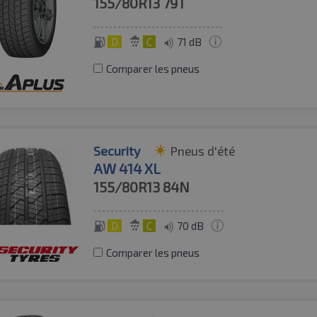
155/80R13
79T
D
C
71 dB
Comparer les pneus
Security
Pneus d'été
AW 414 XL
155/80R13
84N
D
C
70 dB
Comparer les pneus