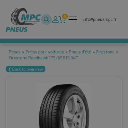
0
info@pneusmpc.fr
Pneus
»
Pneus pour voitures
»
Pneus d'été
»
Firestone
»
Firestone Roadhawk 175/65R15 84T
❮ Back to overview