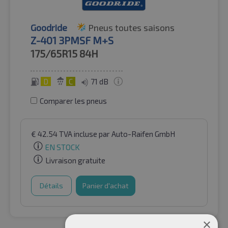
Goodride
Pneus toutes saisons
Z-401 3PMSF M+S
175/65R15
84H
D
C
71 dB
Comparer les pneus
€
42.54
TVA incluse
par Auto-Raifen GmbH
EN STOCK
Livraison gratuite
Détails
Panier d'achat
×