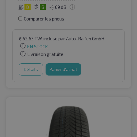
D
B
69 dB
Comparer les pneus
€
62.63
TVA incluse
par Auto-Raifen GmbH
EN STOCK
Livraison gratuite
Détails
Panier d'achat