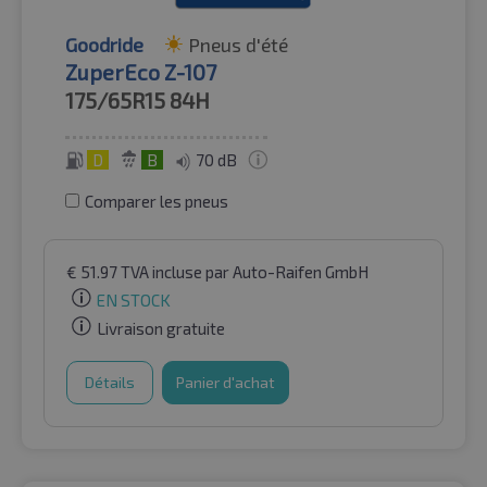
Goodride
Pneus d'été
ZuperEco Z-107
175/65R15
84H
D
B
70 dB
Comparer les pneus
€
51.97
TVA incluse
par Auto-Raifen GmbH
EN STOCK
Livraison gratuite
Détails
Panier d'achat