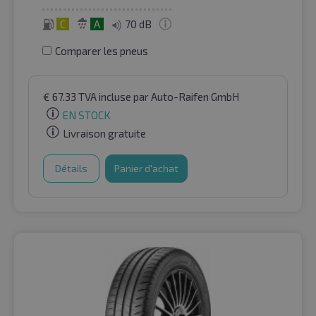
C
A
70 dB
Comparer les pneus
€
67.33
TVA incluse
par Auto-Raifen GmbH
EN STOCK
Livraison gratuite
Détails
Panier d'achat