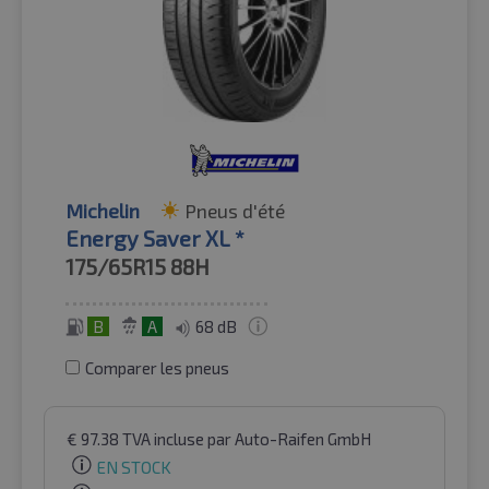
Michelin
Pneus d'été
Energy Saver XL *
175/65R15
88H
B
A
68 dB
Comparer les pneus
€
97.38
TVA incluse
par Auto-Raifen GmbH
EN STOCK