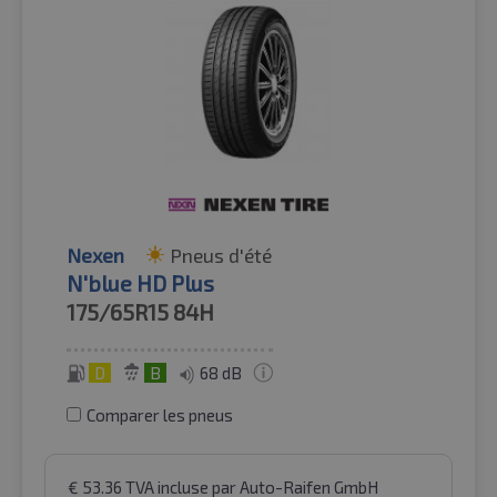
Nexen
Pneus d'été
N'blue HD Plus
175/65R15
84H
D
B
68 dB
Comparer les pneus
€
53.36
TVA incluse
par Auto-Raifen GmbH