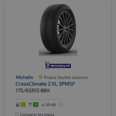
Michelin
Pneus toutes saisons
CrossClimate 2 XL 3PMSF
175/65R15
88H
C
B
69 dB
Comparer les pneus