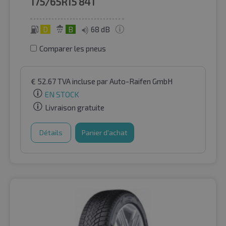
175/65R15
84T
D
B
68 dB
Comparer les pneus
€
52.67
TVA incluse
par Auto-Raifen GmbH
EN STOCK
Livraison gratuite
Détails
Panier d'achat