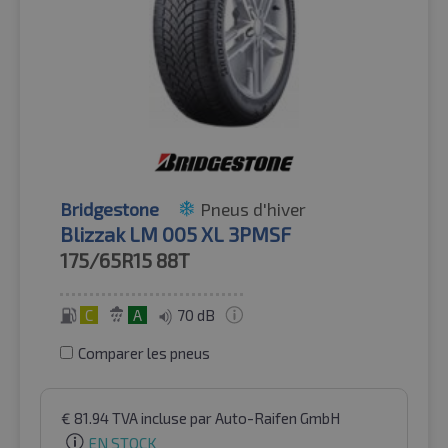
Bridgestone
Pneus d'hiver
Blizzak LM 005 XL 3PMSF
175/65R15
88T
C
A
70 dB
Comparer les pneus
€
81.94
TVA incluse
par Auto-Raifen GmbH
EN STOCK