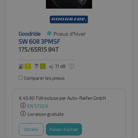
Goodride
Pneus d'hiver
SW 608 3PMSF
175/65R15
84T
D
C
71 dB
Comparer les pneus
€
45.90
TVA incluse
par Auto-Raifen GmbH
EN STOCK
Livraison gratuite
Détails
Panier d'achat