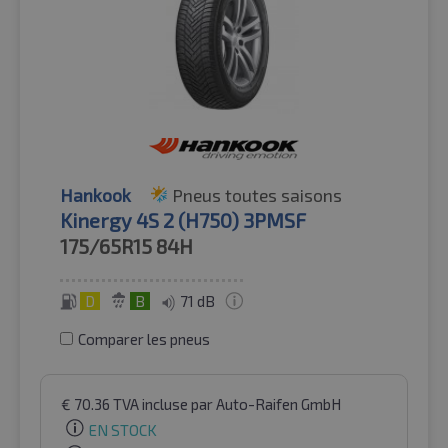
Hankook
Pneus toutes saisons
Kinergy 4S 2 (H750) 3PMSF
175/65R15
84H
D
B
71 dB
Comparer les pneus
€
70.36
TVA incluse
par Auto-Raifen GmbH
EN STOCK