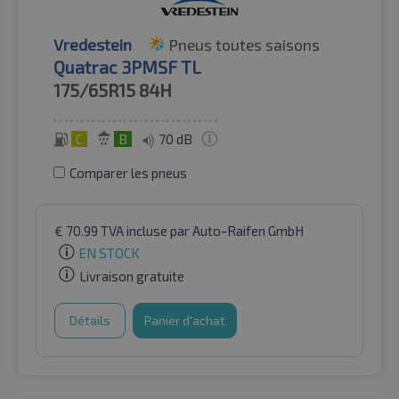
Vredestein
Pneus toutes saisons
Quatrac 3PMSF TL
175/65R15
84H
C
B
70 dB
Comparer les pneus
€
70.99
TVA incluse
par Auto-Raifen GmbH
EN STOCK
Livraison gratuite
Détails
Panier d'achat