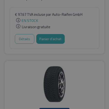
€
97.67
TVA incluse
par Auto-Raifen GmbH
EN STOCK
Livraison gratuite
Détails
Panier d'achat