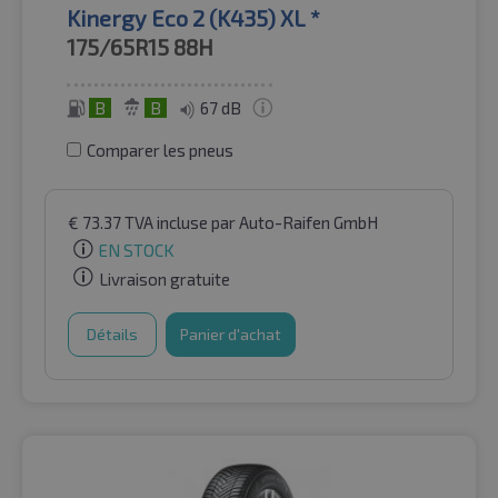
Kinergy Eco 2 (K435) XL *
175/65R15
88H
B
B
67 dB
Comparer les pneus
€
73.37
TVA incluse
par Auto-Raifen GmbH
EN STOCK
Livraison gratuite
Détails
Panier d'achat