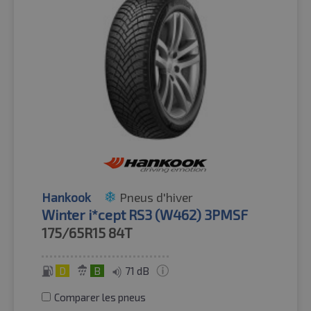
Hankook
Pneus d'hiver
Winter i*cept RS3 (W462) 3PMSF
175/65R15
84T
D
B
71 dB
Comparer les pneus