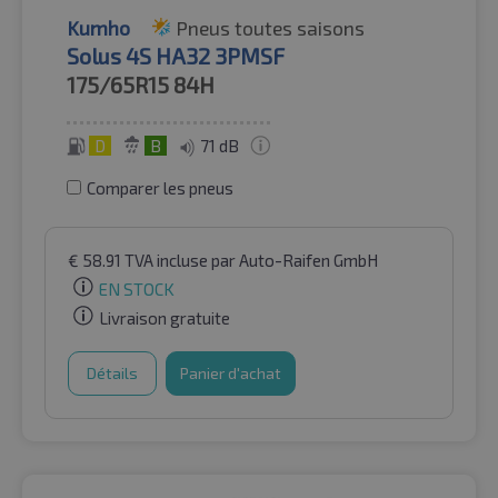
Kumho
Pneus toutes saisons
Solus 4S HA32 3PMSF
175/65R15
84H
D
B
71 dB
Comparer les pneus
€
58.91
TVA incluse
par Auto-Raifen GmbH
EN STOCK
Livraison gratuite
Détails
Panier d'achat