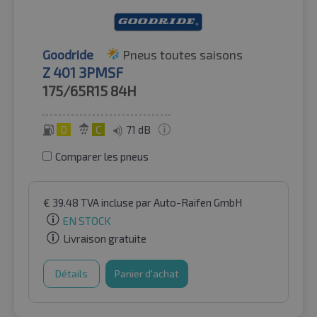
Goodride
Pneus toutes saisons
Z 401 3PMSF
175/65R15
84H
D
C
71 dB
Comparer les pneus
€
39.48
TVA incluse
par Auto-Raifen GmbH
EN STOCK
Livraison gratuite
Détails
Panier d'achat