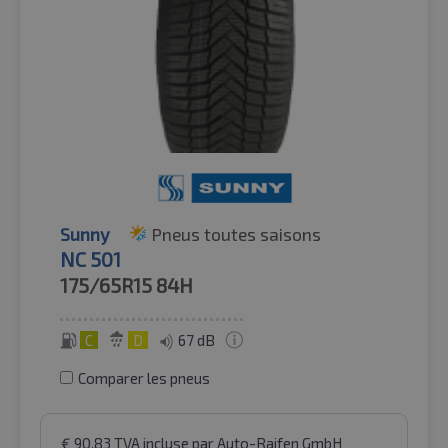
Sunny
Pneus toutes saisons
NC 501
175/65R15
84H
C
D
67 dB
Comparer les pneus
€
90.83
TVA incluse
par Auto-Raifen GmbH