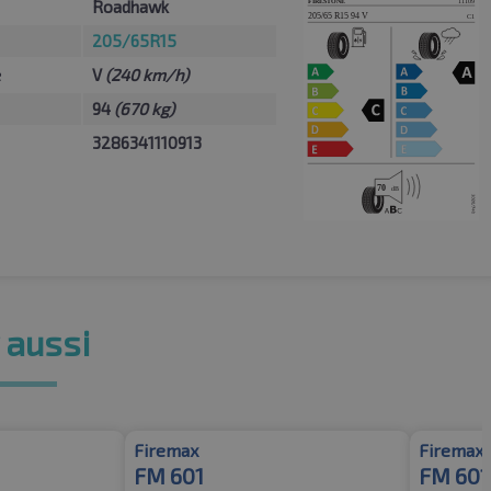
Roadhawk
205/65R15
e
V
(240 km/h)
94
(670 kg)
3286341110913
 aussi
Firemax
Firemax
FM 601
FM 601