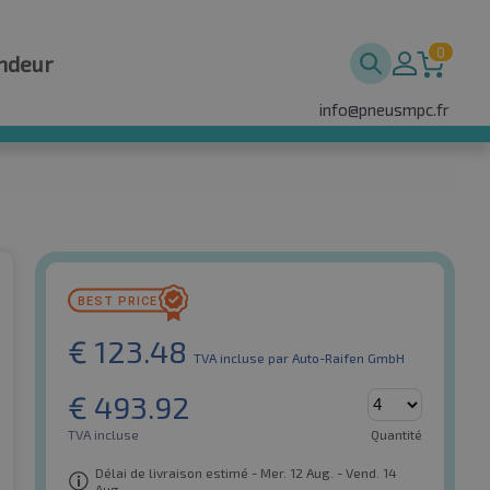
0
ndeur
info@pneusmpc.fr
€
123.48
TVA incluse
par Auto-Raifen GmbH
€
493.92
TVA incluse
Quantité
Délai de livraison estimé - Mer. 12 Aug. - Vend. 14
Aug.