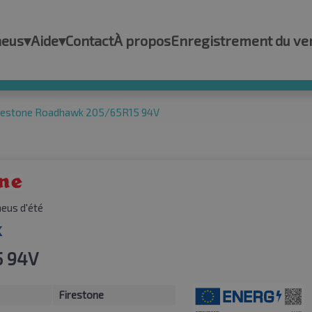
neus
▾
Aide
▾
Contact
À propos
Enregistrement du ve
restone Roadhawk 205/65R15 94V
eus d'été
k
5 94V
Firestone