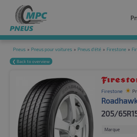
P
Pneus
»
Pneus pour voitures
»
Pneus d'été
»
Firestone
»
Fi
❮ Back to overview
Firestone
Pn
Roadhaw
205/65R1
Marque