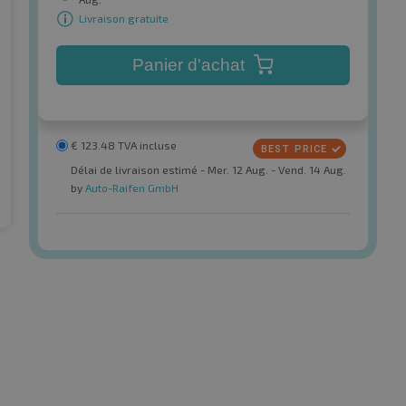
Livraison gratuite
Panier d'achat
€
123.48
TVA incluse
Délai de livraison estimé - Mer. 12 Aug. - Vend. 14 Aug.
by
Auto-Raifen GmbH
Atlas
Green HP