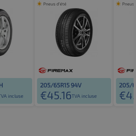
Pneus d'été
Pneus 
H
205/65R15 94V
205/6
€
45.16
€
45
TVA incluse
TVA incluse