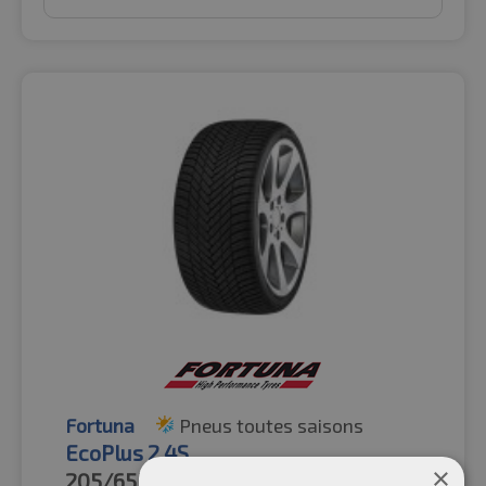
Fortuna
Pneus toutes saisons
EcoPlus 2 4S
×
205/65R15
94V