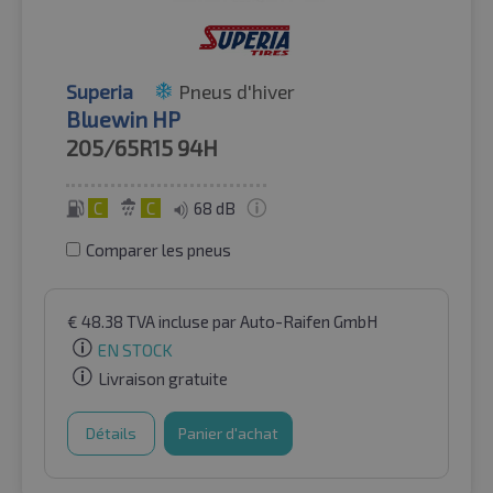
Superia
Pneus d'hiver
Bluewin HP
205/65R15
94H
C
C
68 dB
Comparer les pneus
€
48.38
TVA incluse
par Auto-Raifen GmbH
EN STOCK
Livraison gratuite
Détails
Panier d'achat