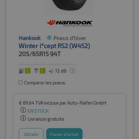
Hankook
Pneus d'hiver
Winter i*cept RS2 (W452)
205/65R15
94T
C
C
72 dB
Comparer les pneus
€
89.64
TVA incluse
par Auto-Raifen GmbH
EN STOCK
Livraison gratuite
Détails
Panier d'achat