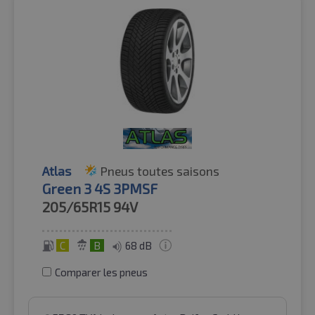
Atlas
Pneus toutes saisons
Green 3 4S 3PMSF
205/65R15
94V
C
B
68 dB
Comparer les pneus