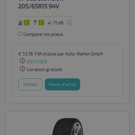
205/65R15
94V
C
C
71 dB
Comparer les pneus
€
53.36
TVA incluse
par Auto-Raifen GmbH
EN STOCK
Livraison gratuite
Détails
Panier d'achat