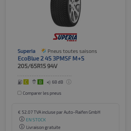
Superia
Pneus toutes saisons
EcoBlue 2 4S 3PMSF M+S
205/65R15
94V
C
B
68 dB
Comparer les pneus
€
52.07
TVA incluse
par Auto-Raifen GmbH
EN STOCK
Livraison gratuite