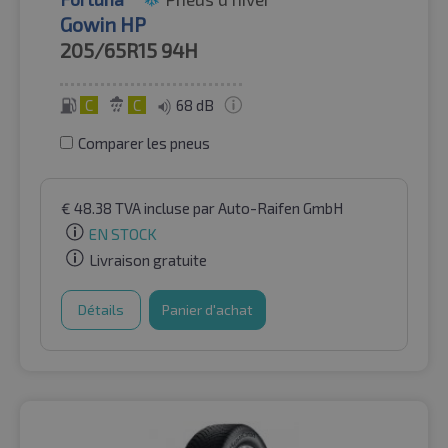
Gowin HP
205/65R15
94H
C
C
68 dB
Comparer les pneus
€
48.38
TVA incluse
par Auto-Raifen GmbH
EN STOCK
Livraison gratuite
Détails
Panier d'achat