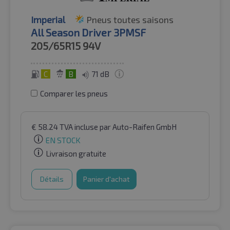
Imperial
Pneus toutes saisons
All Season Driver 3PMSF
205/65R15
94V
C
B
71 dB
Comparer les pneus
€
58.24
TVA incluse
par Auto-Raifen GmbH
EN STOCK
Livraison gratuite
Détails
Panier d'achat