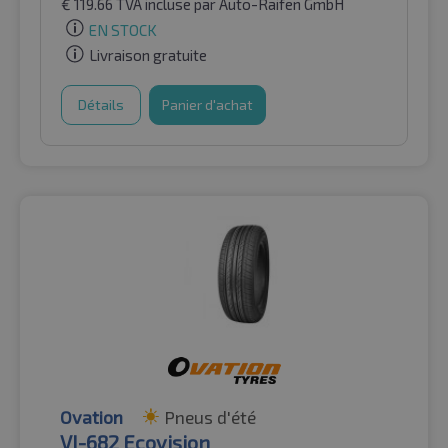
€
119.66
TVA incluse
par Auto-Raifen GmbH
EN STOCK
Livraison gratuite
Détails
Panier d'achat
Ovation
Pneus d'été
VI-682 Ecovision