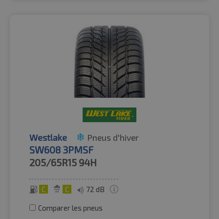
Westlake
Pneus d'hiver
SW608 3PMSF
205/65R15
94H
C
C
72 dB
Comparer les pneus