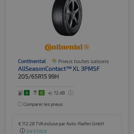
Continental
Pneus toutes saisons
AllSeasonContact™ XL 3PMSF
205/65R15
99H
A
B
72 dB
Comparer les pneus
€
112.28
TVA incluse
par Auto-Raifen GmbH
EN STOCK