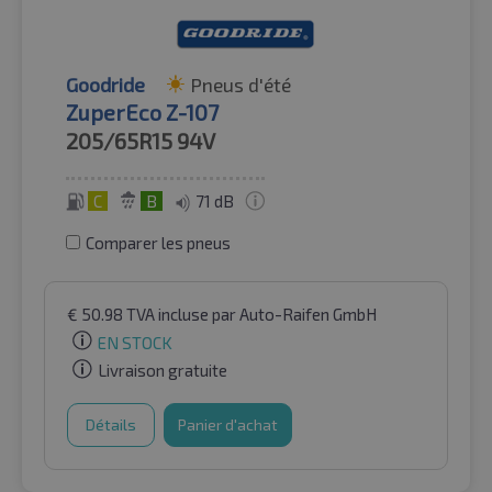
Goodride
Pneus d'été
ZuperEco Z-107
205/65R15
94V
C
B
71 dB
Comparer les pneus
€
50.98
TVA incluse
par Auto-Raifen GmbH
EN STOCK
Livraison gratuite
Détails
Panier d'achat