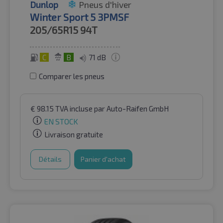
Dunlop
Pneus d'hiver
Winter Sport 5 3PMSF
205/65R15
94T
C
B
71 dB
Comparer les pneus
€
98.15
TVA incluse
par Auto-Raifen GmbH
EN STOCK
Livraison gratuite
Détails
Panier d'achat