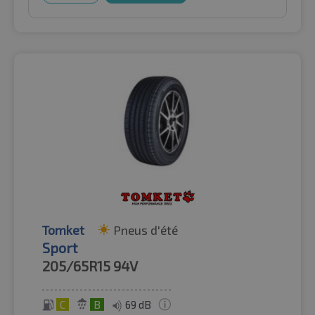
Tomket
Pneus d'été
Sport
205/65R15
94V
C
B
69 dB