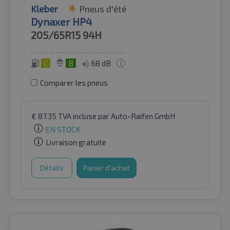
Kleber
Pneus d'été
Dynaxer HP4
205/65R15
94H
C
B
68 dB
Comparer les pneus
€
87.35
TVA incluse
par Auto-Raifen GmbH
EN STOCK
Livraison gratuite
Détails
Panier d'achat