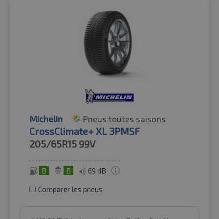
Michelin
Pneus toutes saisons
CrossClimate+ XL 3PMSF
205/65R15
99V
B
B
69 dB
Comparer les pneus