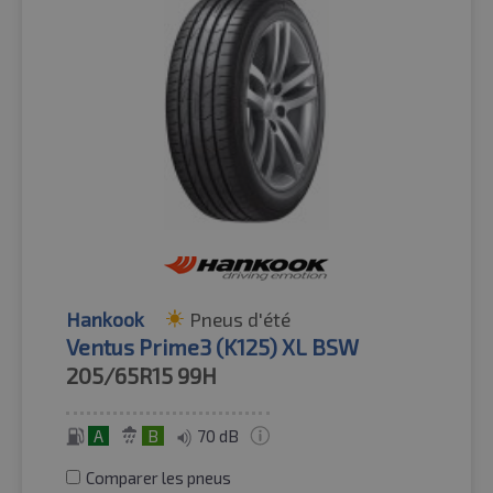
Hankook
Pneus d'été
Ventus Prime3 (K125) XL BSW
205/65R15
99H
A
B
70 dB
Comparer les pneus