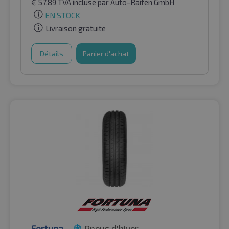
€
57.89
TVA incluse
par Auto-Raifen GmbH
EN STOCK
Livraison gratuite
Détails
Panier d'achat
Fortuna
Pneus d'hiver