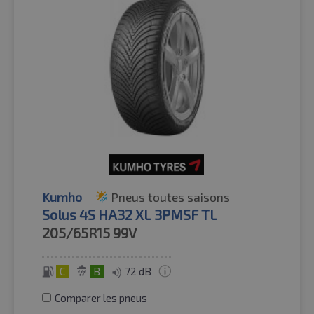
Kumho
Pneus toutes saisons
Solus 4S HA32 XL 3PMSF TL
205/65R15
99V
C
B
72 dB
Comparer les pneus