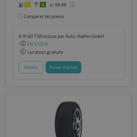
D
B
69 dB
Comparer les pneus
€
91.60
TVA incluse
par Auto-Raifen GmbH
EN STOCK
Livraison gratuite
Détails
Panier d'achat