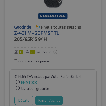
Goodride
Pneus toutes saisons
Z-401 M+S 3PMSF TL
205/65R15
94H
C
C
72 dB
Comparer les pneus
€
66.64
TVA incluse
par Auto-Raifen GmbH
EN STOCK
Livraison gratuite
Détails
Panier d'achat