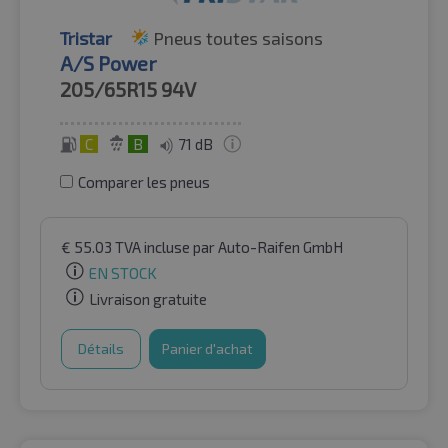
Tristar
Pneus toutes saisons
A/S Power
205/65R15
94V
C
B
71 dB
Comparer les pneus
€
55.03
TVA incluse
par Auto-Raifen GmbH
EN STOCK
Livraison gratuite
Détails
Panier d'achat