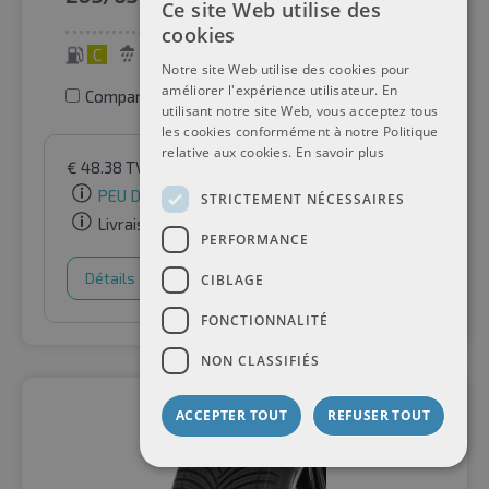
Ce site Web utilise des
cookies
C
B
68 dB
Notre site Web utilise des cookies pour
améliorer l'expérience utilisateur. En
Comparer les pneus
utilisant notre site Web, vous acceptez tous
les cookies conformément à notre Politique
relative aux cookies.
En savoir plus
€
48.38
TVA incluse
par Auto-Raifen GmbH
PEU DE STOCK
STRICTEMENT NÉCESSAIRES
Livraison gratuite
PERFORMANCE
Détails
Panier d'achat
CIBLAGE
FONCTIONNALITÉ
NON CLASSIFIÉS
ACCEPTER TOUT
REFUSER TOUT