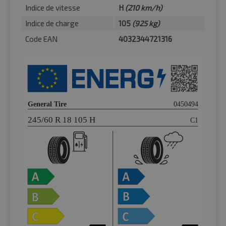
Indice de vitesse
H
(210 km/h)
Indice de charge
105
(925 kg)
Code EAN
4032344721316