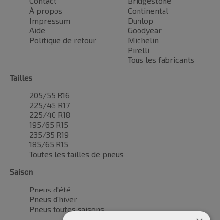
Contact
Bridgestone
À propos
Continental
Impressum
Dunlop
Aide
Goodyear
Politique de retour
Michelin
Pirelli
Tous les fabricants
Tailles
205/55 R16
225/45 R17
225/40 R18
195/65 R15
235/35 R19
185/65 R15
Toutes les tailles de pneus
Saison
Pneus d'été
Pneus d'hiver
Pneus toutes saisons