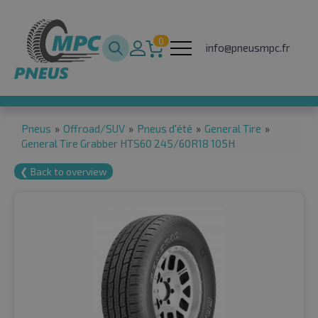
0
info@pneusmpc.fr
Pneus
»
Offroad/SUV
»
Pneus d'été
»
General Tire
»
General Tire Grabber HTS60 245/60R18 105H
❮ Back to overview