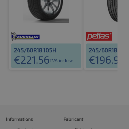
245/60R18 105H
245/60R18 105
€
221.56
€
196.93
TVA incluse
T
Informations
Fabricant