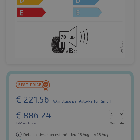
€
221.56
TVA incluse
par Auto-Raifen GmbH
€
886.24
TVA incluse
Quantité
Délai de livraison estimé - Jeu. 13 Aug. - v 18 Aug.