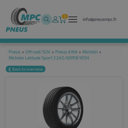
0
info@pneusmpc.fr
Pneus
»
Offroad/SUV
»
Pneus d'été
»
Michelin
»
Michelin Latitude Sport 3 245/60R18 105H
❮ Back to overview