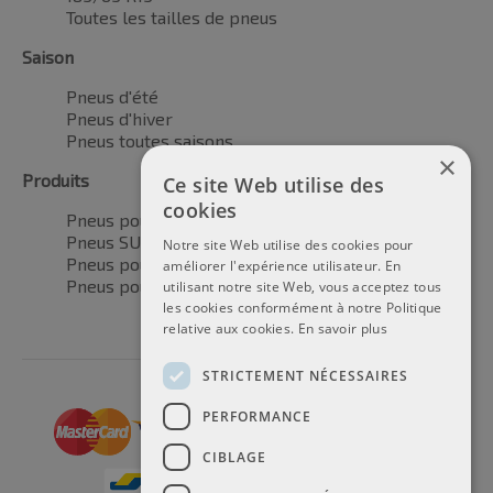
Toutes les tailles de pneus
Saison
Pneus d'été
Pneus d'hiver
Pneus toutes saisons
×
Produits
Ce site Web utilise des
cookies
Pneus pour voitures
Pneus SUV / 4x4
Notre site Web utilise des cookies pour
Pneus pour camionnettes
améliorer l'expérience utilisateur. En
Pneus pour motos
utilisant notre site Web, vous acceptez tous
les cookies conformément à notre Politique
relative aux cookies.
En savoir plus
STRICTEMENT NÉCESSAIRES
PERFORMANCE
CIBLAGE