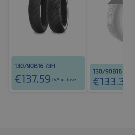
130/90B16 73H
130/90B16 73H
€
137.59
€
133.36
TVA incluse
T