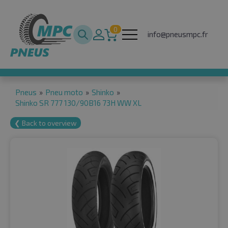
0
info@pneusmpc.fr
Pneus
»
Pneu moto
»
Shinko
»
Shinko SR 777 130/90B16 73H WW XL
❮ Back to overview