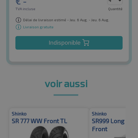
€
-
TVA incluse
Quantité
Délai de livraison estimé - Jeu. 6 Aug. - Jeu. 6 Aug.
Livraison gratuite
Indisponible
voir aussi
Shinko
Shinko
SR 777 WW Front TL
SR999 Long Haul
Front