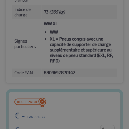
vitesse
Indice de
73
(365 kg)
charge
WW XL
WW
XL
= Pneus conçus avec une
Signes
capacité de supporter de charge
particuliers
supplémentaire et supérieure au
niveau de pneu standard (EXL, RF,
RFD)
Code EAN
8809692870142
€
-
TVA incluse