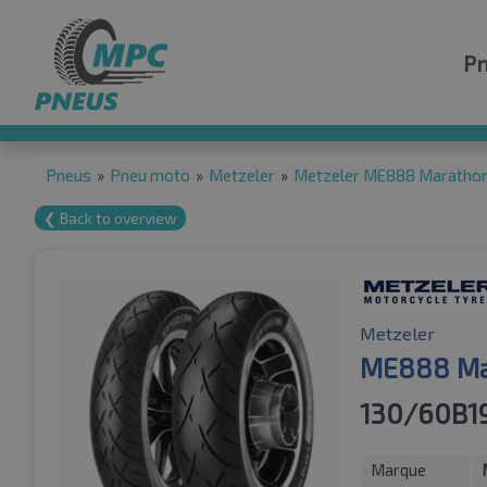
P
Pneus
»
Pneu moto
»
Metzeler
»
Metzeler ME888 Marathon 
❮ Back to overview
Metzeler
ME888 Mar
130/60B1
Marque