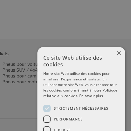
×
uits
Ce site Web utilise des
cookies
Pneus pour voitures
Pneus SUV / 4x4
Notre site Web utilise des cookies pour
Pneus pour camionnettes
améliorer l'expérience utilisateur. En
Pneus pour motos
utilisant notre site Web, vous acceptez tous
les cookies conformément à notre Politique
relative aux cookies.
En savoir plus
STRICTEMENT NÉCESSAIRES
PERFORMANCE
CIBLAGE