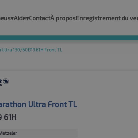
neus
▾
Aide
▾
Contact
À propos
Enregistrement du ve
Ultra 130/60B19 61H Front TL
athon Ultra Front TL
9 61H
Metzeler