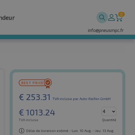
0
ndeur
info@pneusmpc.fr
€
253.31
TVA incluse
par Auto-Raifen GmbH
€
1013.24
TVA incluse
Quantité
Délai de livraison estimé - Lun. 10 Aug. - Jeu. 13 Aug.