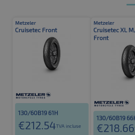
Metzeler
Metzeler
Cruisetec Front
Cruisetec XL M
Front
130/60B19 61H
130/60B19 66
€
212.54
€
218.66
TVA incluse