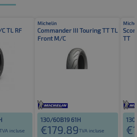
Michelin
Miche
/C TL RF
Commander III Touring TT TL
Scor
Front M/C
TT
H
130/60B19 61H
130
€
179.89
€
TVA incluse
TVA incluse