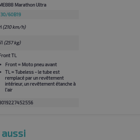
ME888 Marathon Ultra
130/60B19
H
(210 km/h)
61
(257 kg)
Front TL
Front
= Moto pneu avant
TL
= Tubeless - le tube est
remplacé par un revêtement
intérieur, un revêtement étanche à
l'air
8019227452556
 aussi