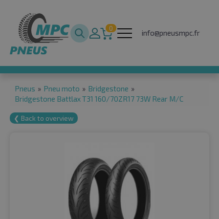
0
info@pneusmpc.fr
Pneus
»
Pneu moto
»
Bridgestone
»
Bridgestone Battlax T31 160/70ZR17 73W Rear M/C
❮ Back to overview