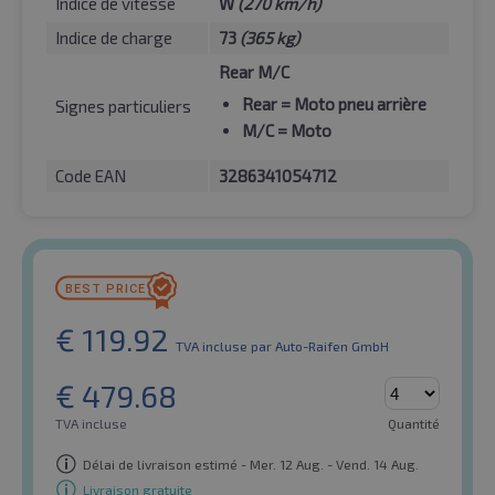
Indice de vitesse
W
(270 km/h)
Indice de charge
73
(365 kg)
Rear M/C
Rear
= Moto pneu arrière
Signes particuliers
M/C
= Moto
Code EAN
3286341054712
€
119.92
TVA incluse
par Auto-Raifen GmbH
€
479.68
TVA incluse
Quantité
Délai de livraison estimé - Mer. 12 Aug. - Vend. 14 Aug.
Livraison gratuite