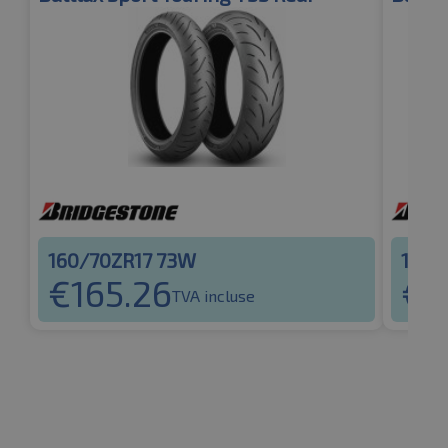
160/70ZR17 73W
160/
€
165.26
€
1
TVA incluse