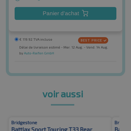
Panier d'achat
€
119.92
TVA incluse
Délai de livraison estimé - Mer. 12 Aug. - Vend. 14 Aug.
by
Auto-Raifen GmbH
voir aussi
Bridgestone
Bridges
Battlax Sport Touring T33 Rear
Battla