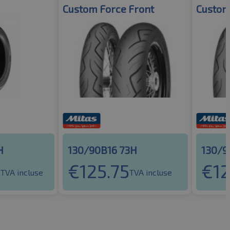
Custom Force Front
Custom
H
130/90B16 73H
130/9
8
€
125.75
€
1
TVA incluse
TVA incluse