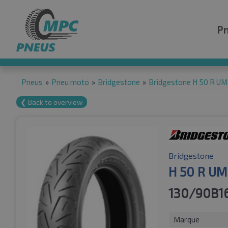
P
Pneus
»
Pneu moto
»
Bridgestone
»
Bridgestone H 50 R UM
❮ Back to overview
Bridgestone
H 50 R UM
130/90B1
Marque