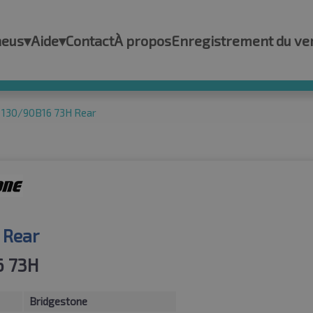
neus
▾
Aide
▾
Contact
À propos
Enregistrement du ve
 130/90B16 73H Rear
 Rear
6 73H
Bridgestone