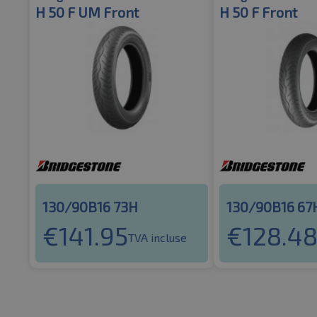
H 50 F UM Front
H 50 F Front
130/90B16 73H
130/90B16 67
€
141.95
€
128.4
TVA incluse