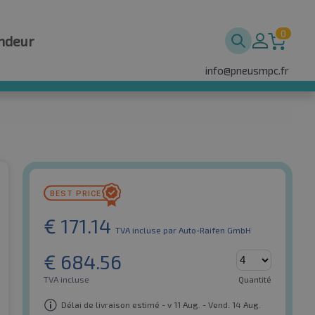
0
ndeur
info@pneusmpc.fr
€
171.14
TVA incluse
par Auto-Raifen GmbH
€
684.56
TVA incluse
Quantité
Délai de livraison estimé - v 11 Aug. - Vend. 14 Aug.