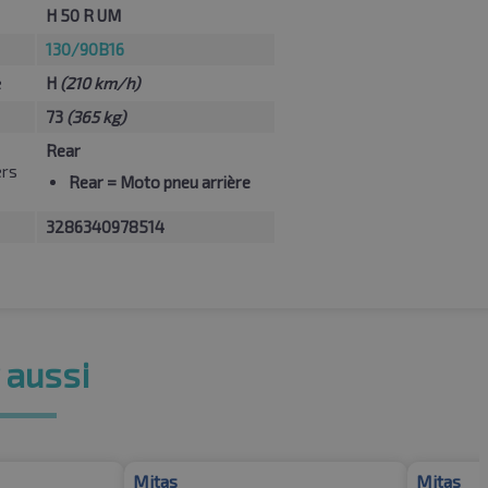
H 50 R UM
130/90B16
e
H
(210 km/h)
73
(365 kg)
Rear
ers
Rear
= Moto pneu arrière
3286340978514
 aussi
Mitas
Mitas