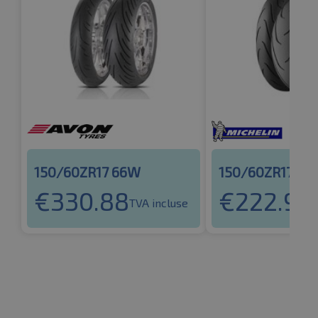
150/60ZR17 66W
150/60ZR17 66
€
330.88
€
222.98
TVA incluse