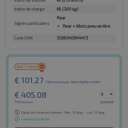
Indice de vitesse
W
(270 km/h)
Indice de charge
66
(300 kg)
Rear
Signes particuliers
Rear
= Moto pneu arrière
Code EAN
3286340844413
€
101.27
TVA incluse
par Auto-Raifen GmbH
€
405.08
TVA incluse
Quantité
Délai de livraison estimé - Mer. 12 Aug. - Lun. 17 Aug.
Livraison gratuite