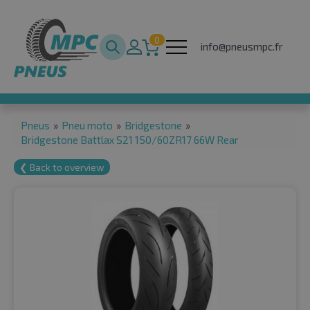
0
info@pneusmpc.fr
Pneus
»
Pneu moto
»
Bridgestone
»
Bridgestone Battlax S21 150/60ZR17 66W Rear
❮ Back to overview