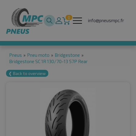
0
info@pneusmpc.fr
Pneus
»
Pneu moto
»
Bridgestone
»
Bridgestone SC 1R 130/70-13 57P Rear
❮ Back to overview