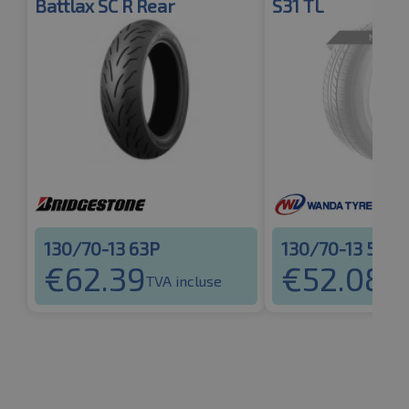
Battlax SC R Rear
S31 TL
130/70-13 63P
130/70-13 57P
€
62.39
€
52.08
TVA incluse
TVA