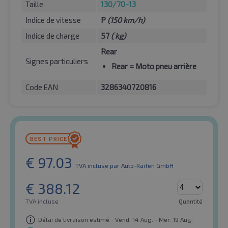
Taille
130/70-13
Indice de vitesse
P
(150 km/h)
Indice de charge
57
( kg)
Rear
Signes particuliers
Rear
= Moto pneu arrière
Code EAN
3286340720816
€
97.03
TVA incluse
par Auto-Raifen GmbH
€
388.12
TVA incluse
Quantité
Délai de livraison estimé - Vend. 14 Aug. - Mer. 19 Aug.