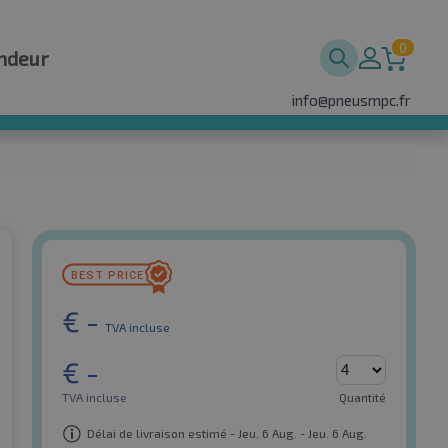
0
ndeur
info@pneusmpc.fr
€
-
TVA incluse
€
-
TVA incluse
Quantité
Délai de livraison estimé - Jeu. 6 Aug. - Jeu. 6 Aug.