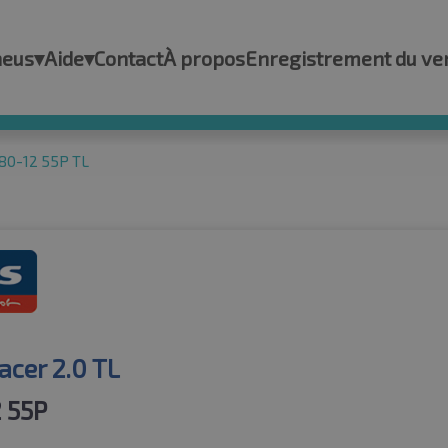
neus
▾
Aide
▾
Contact
À propos
Enregistrement du ve
/80-12 55P TL
acer 2.0 TL
 55P