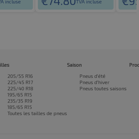
€
74.80
€
9
A incluse
TVA incluse
illes
Saison
Prod
205/55 R16
Pneus d'été
225/45 R17
Pneus d'hiver
225/40 R18
Pneus toutes saisons
195/65 R15
235/35 R19
185/65 R15
Toutes les tailles de pneus