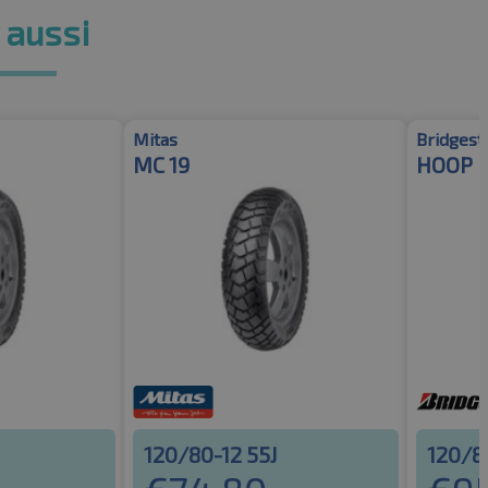
 aussi
Mitas
Bridgest
MC 19
HOOP B
120/80-12 55J
120/8