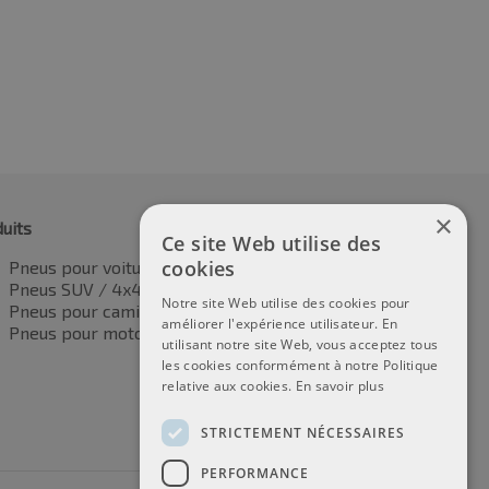
5.81
€
58.43
TVA incluse
TVA incluse
×
uits
Ce site Web utilise des
cookies
Pneus pour voitures
Pneus SUV / 4x4
Notre site Web utilise des cookies pour
Pneus pour camionnettes
améliorer l'expérience utilisateur. En
Pneus pour motos
utilisant notre site Web, vous acceptez tous
les cookies conformément à notre Politique
relative aux cookies.
En savoir plus
STRICTEMENT NÉCESSAIRES
PERFORMANCE