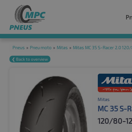
P
Pneus
»
Pneu moto
»
Mitas
»
Mitas MC 35 S-Racer 2.0 120
❮ Back to overview
Mitas
MC 35 S-R
120/80-12