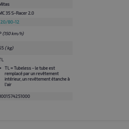
Mitas
MC 35 S-Racer 2.0
120/80-12
P
(150 km/h)
55
( kg)
TL
TL
= Tubeless - le tube est
remplacé par un revêtement
intérieur, un revêtement étanche à
l'air
3001574251000