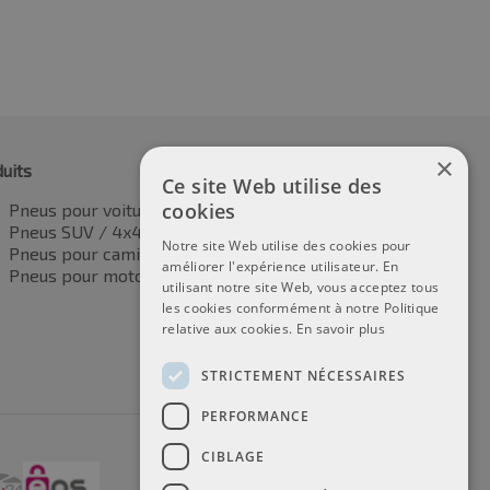
×
uits
Ce site Web utilise des
cookies
Pneus pour voitures
Pneus SUV / 4x4
Notre site Web utilise des cookies pour
Pneus pour camionnettes
améliorer l'expérience utilisateur. En
Pneus pour motos
utilisant notre site Web, vous acceptez tous
les cookies conformément à notre Politique
relative aux cookies.
En savoir plus
STRICTEMENT NÉCESSAIRES
PERFORMANCE
CIBLAGE