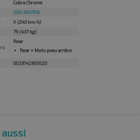
Cobra Chrome
200/60VR16
e
V
(240 km/h)
79
(437 kg)
Rear
ers
Rear
= Moto pneu arrière
0029142901020
 aussi