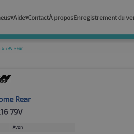
neus
▾
Aide
▾
Contact
À propos
Enregistrement du ve
16 79V Rear
ome Rear
16 79V
Avon