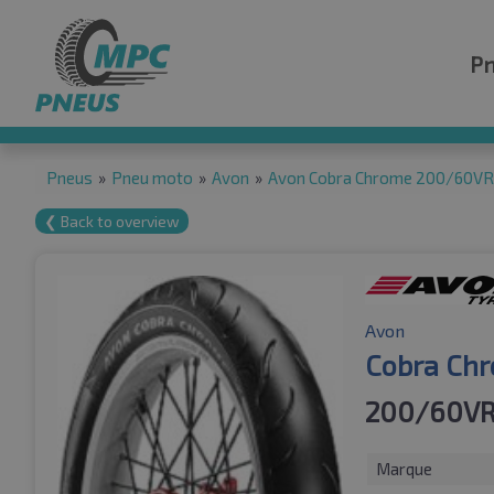
P
Pneus
»
Pneu moto
»
Avon
»
Avon Cobra Chrome 200/60VR
❮ Back to overview
Avon
Cobra Chr
200/60VR
Marque