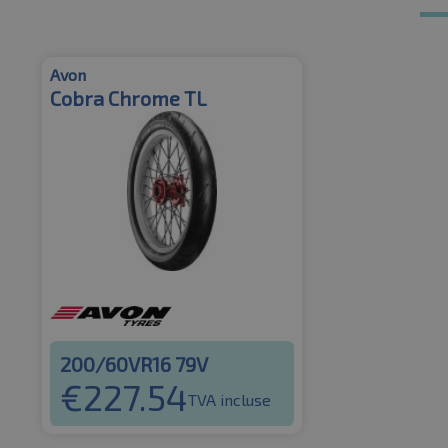
Avon
Cobra Chrome TL
200/60VR16 79V
€
227.54
TVA incluse