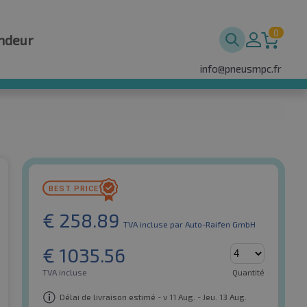
0
ndeur
info@pneusmpc.fr
€
258.89
TVA incluse
par Auto-Raifen GmbH
€
1035.56
TVA incluse
Quantité
Délai de livraison estimé - v 11 Aug. - Jeu. 13 Aug.