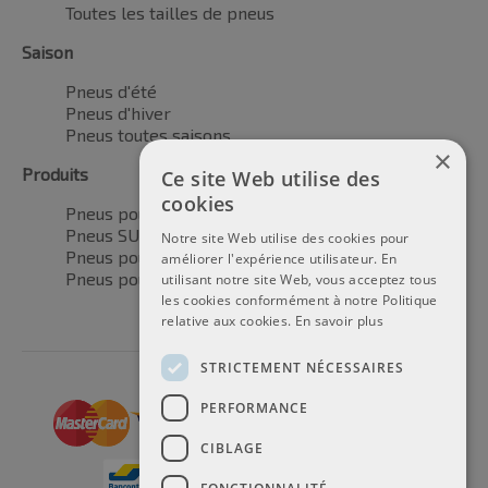
Toutes les tailles de pneus
Saison
Pneus d'été
Pneus d'hiver
Pneus toutes saisons
×
Produits
Ce site Web utilise des
cookies
Pneus pour voitures
Pneus SUV / 4x4
Notre site Web utilise des cookies pour
Pneus pour camionnettes
améliorer l'expérience utilisateur. En
Pneus pour motos
utilisant notre site Web, vous acceptez tous
les cookies conformément à notre Politique
relative aux cookies.
En savoir plus
STRICTEMENT NÉCESSAIRES
PERFORMANCE
CIBLAGE