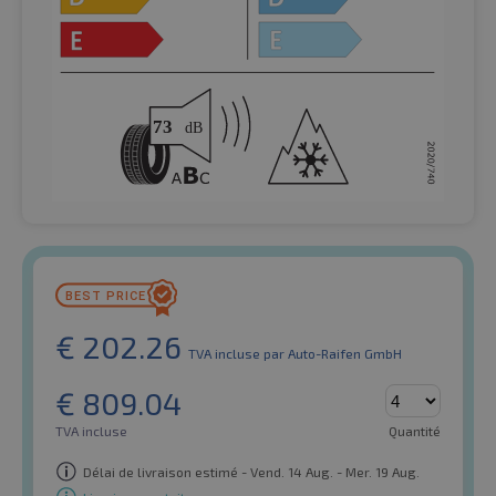
€
202.26
TVA incluse
par Auto-Raifen GmbH
€
809.04
TVA incluse
Quantité
Délai de livraison estimé - Vend. 14 Aug. - Mer. 19 Aug.