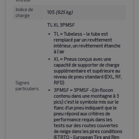
Indice de
105
(925 kg)
charge
TL XL 3PMSF
TL
= Tubeless - le tube est
remplacé par un revêtement
intérieur, un revêtement étanche
à l'air
XL
= Pneus conçus avec une
capacité de supporter de charge
supplémentaire et supérieure au
niveau de pneu standard (EXL, RF,
Signes
RFD)
particuliers
3PMSF
= 3PMSF -(Un flocon
contenu dans une montagne à 3
pics) c'est le symbole mis sur le
flanc d'un pneu indiquant que le
pneu répond aux critères de
performance requis dans les
tests sur des routes couvertes
de neige dans les pires conditions
(ETRTO - European Tire and Rim