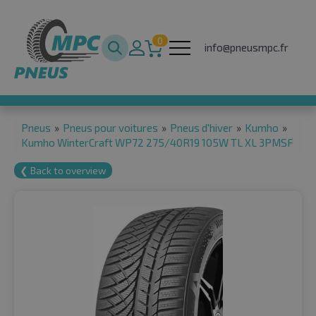
0
info@pneusmpc.fr
Pneus
»
Pneus pour voitures
»
Pneus d'hiver
»
Kumho
»
Kumho WinterCraft WP72 275/40R19 105W TL XL 3PMSF
❮ Back to overview