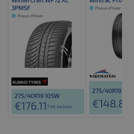
WinterCraft WP72 XL
Wintrac Pro XL
3PMSF
Pneus d'hiver
Pneus d'hiver
275/40R19 10
275/40R19 105W
€
148.85
€
176.11
T
TVA incluse