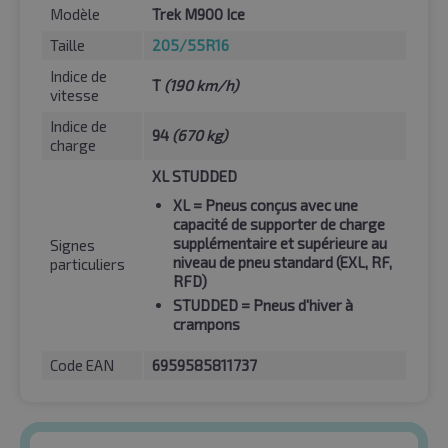
Modèle
Trek M900 Ice
Taille
205/55R16
Indice de
T
(190 km/h)
vitesse
Indice de
94
(670 kg)
charge
XL STUDDED
XL
= Pneus conçus avec une
capacité de supporter de charge
supplémentaire et supérieure au
Signes
niveau de pneu standard (EXL, RF,
particuliers
RFD)
STUDDED
= Pneus d'hiver à
crampons
Code EAN
6959585811737