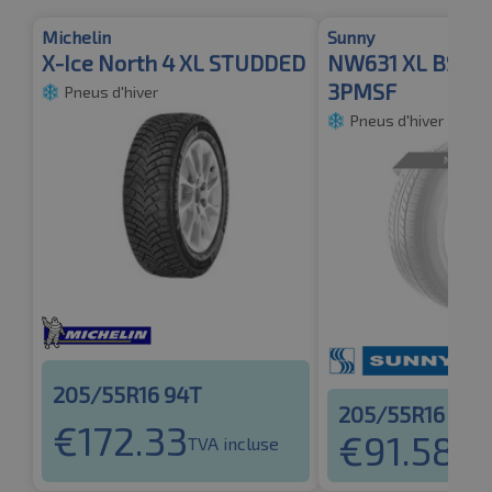
Michelin
Sunny
X-Ice North 4 XL STUDDED
NW631 XL BSW 
3PMSF
Pneus d'hiver
Pneus d'hiver
205/55R16 94T
205/55R16 94T
€
172.33
€
91.58
TVA incluse
TVA 