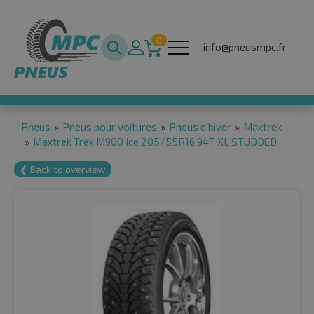
0
info@pneusmpc.fr
Pneus
»
Pneus pour voitures
»
Pneus d'hiver
»
Maxtrek
»
Maxtrek Trek M900 Ice 205/55R16 94T XL STUDDED
❮ Back to overview