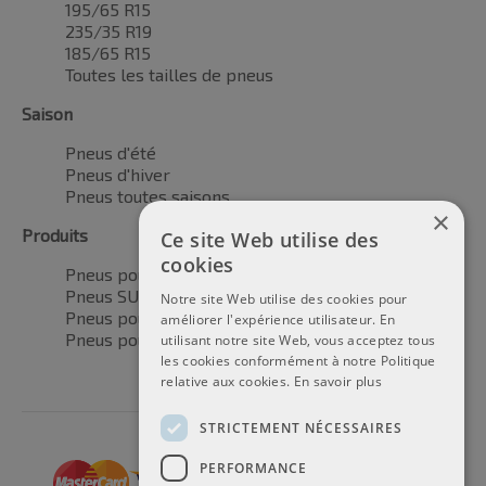
195/65 R15
235/35 R19
185/65 R15
Toutes les tailles de pneus
Saison
Pneus d'été
Pneus d'hiver
Pneus toutes saisons
×
Produits
Ce site Web utilise des
cookies
Pneus pour voitures
Pneus SUV / 4x4
Notre site Web utilise des cookies pour
Pneus pour camionnettes
améliorer l'expérience utilisateur. En
Pneus pour motos
utilisant notre site Web, vous acceptez tous
les cookies conformément à notre Politique
relative aux cookies.
En savoir plus
STRICTEMENT NÉCESSAIRES
PERFORMANCE