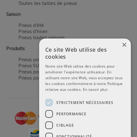
Toutes les tailles de pneus
Saison
Pneus d'été
Pneus d'hiver
Pneus toutes saisons
×
Produits
Ce site Web utilise des
cookies
Pneus pour voitures
Pneus SUV / 4x4
Notre site Web utilise des cookies pour
Pneus pour camionnettes
améliorer l'expérience utilisateur. En
Pneus pour motos
utilisant notre site Web, vous acceptez tous
les cookies conformément à notre Politique
relative aux cookies.
En savoir plus
STRICTEMENT NÉCESSAIRES
PERFORMANCE
CIBLAGE
FONCTIONNALITÉ