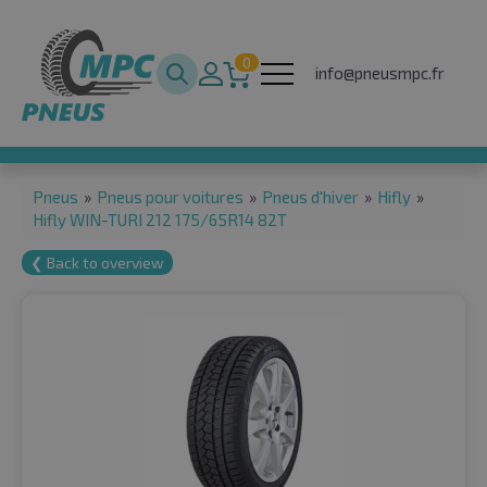
0
info@pneusmpc.fr
Pneus
»
Pneus pour voitures
»
Pneus d'hiver
»
Hifly
»
Hifly WIN-TURI 212 175/65R14 82T
❮ Back to overview