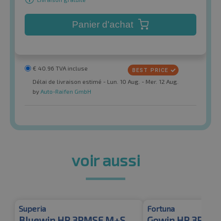
Panier d'achat
€
40.96
TVA incluse
Délai de livraison estimé - Lun. 10 Aug. - Mer. 12 Aug.
by
Auto-Raifen GmbH
voir aussi
Superia
Fortuna
Bluewin HP 3PMSF M+S
Gowin HP 3PMS