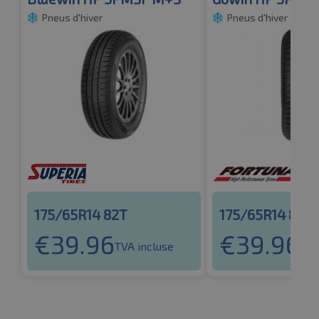
Pneus d'hiver
Pneus d'hiver
175/65R14 82T
175/65R14 82T
€
39.96
€
39.96
TVA incluse
TVA