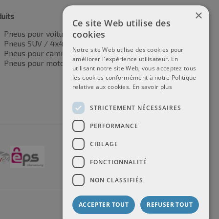
×
uits
Ce site Web utilise des
cookies
Pneus pour voitures
Pneus SUV / 4x4
Notre site Web utilise des cookies pour
Pneus pour camionnettes
améliorer l'expérience utilisateur. En
Pneus pour motos
utilisant notre site Web, vous acceptez tous
les cookies conformément à notre Politique
relative aux cookies.
En savoir plus
STRICTEMENT NÉCESSAIRES
PERFORMANCE
CIBLAGE
FONCTIONNALITÉ
NON CLASSIFIÉS
ACCEPTER TOUT
REFUSER TOUT