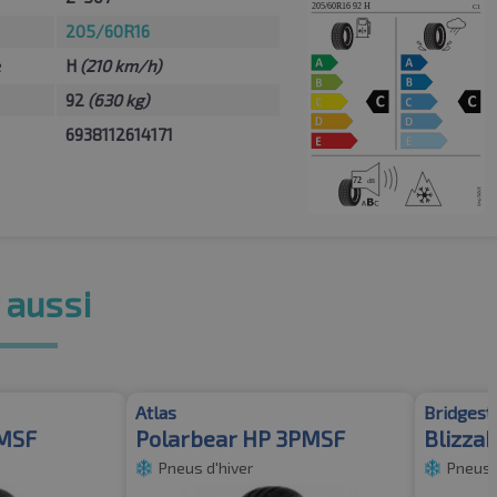
205/60R16
e
H
(210 km/h)
92
(630 kg)
6938112614171
 aussi
Atlas
Bridgest
PMSF
Polarbear HP 3PMSF
Blizza
Pneus d'hiver
Pneus 