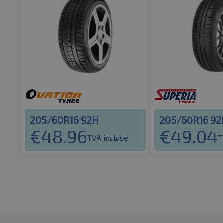
205/60R16 92H
205/60R16 92
€
48.96
€
49.04
TVA incluse
T