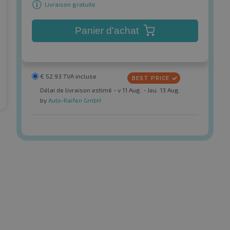
Livraison gratuite
Panier d'achat
€
52.93
TVA incluse
Délai de livraison estimé - v 11 Aug. - Jeu. 13 Aug.
by
Auto-Raifen GmbH
one
Kumho
k LM 001 * 3PMSF
WinterCraft WP52 3PMSF
d'hiver
Pneus d'hiver