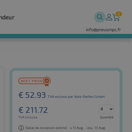
0
ndeur
info@pneusmpc.fr
€
52.93
TVA incluse
par Auto-Raifen GmbH
€
211.72
TVA incluse
Quantité
Délai de livraison estimé - v 11 Aug. - Jeu. 13 Aug.