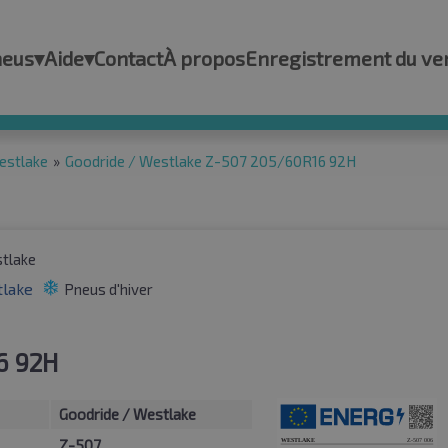
neus
▾
Aide
▾
Contact
À propos
Enregistrement du ve
estlake
»
Goodride / Westlake Z-507 205/60R16 92H
tlake
Pneus d'hiver
6 92H
Goodride / Westlake
Z-507