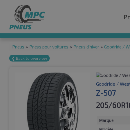
P
Pneus
»
Pneus pour voitures
»
Pneus d'hiver
»
Goodride / W
❮ Back to overview
Goodride / Wes
Z-507
205/60R1
Marque
Modèle