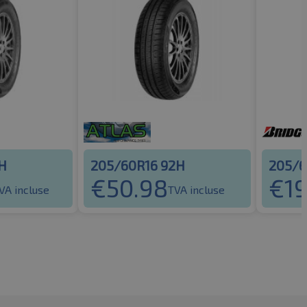
H
205/60R16 92H
205/6
€
50.98
€
1
VA incluse
TVA incluse