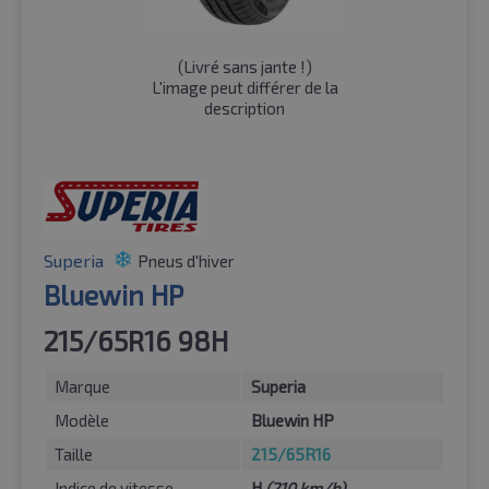
(
Livré sans jante !
)
L'image peut différer de la
description
Superia
Pneus d'hiver
Bluewin HP
215/65R16 98H
Marque
Superia
Modèle
Bluewin HP
Taille
215/65R16
Indice de vitesse
H
(210 km/h)