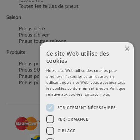
Toutes les tailles de pneus
Saison
Pneus d'été
Pneus d'hiver
Pneus toutes saisons
×
Produits
Ce site Web utilise des
cookies
Pneus pour voitures
Pneus SUV / 4x4
Notre site Web utilise des cookies pour
Pneus pour camionnettes
améliorer l'expérience utilisateur. En
Pneus pour motos
utilisant notre site Web, vous acceptez tous
les cookies conformément à notre Politique
relative aux cookies.
En savoir plus
STRICTEMENT NÉCESSAIRES
PERFORMANCE
CIBLAGE