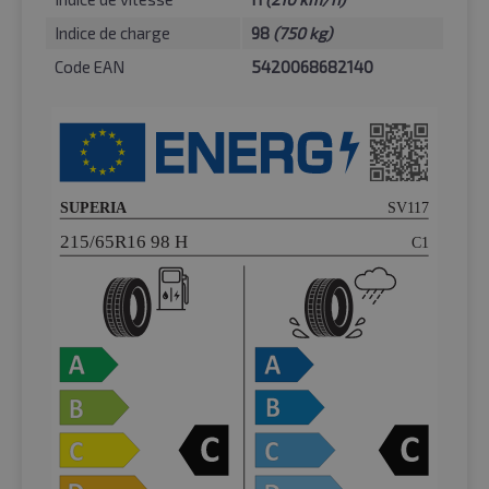
Indice de charge
98
(750 kg)
Code EAN
5420068682140