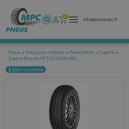
0
info@pneusmpc.fr
Pneus
»
Pneus pour voitures
»
Pneus d'hiver
»
Superia
»
Superia Bluewin HP 215/65R16 98H
❮ Back to overview