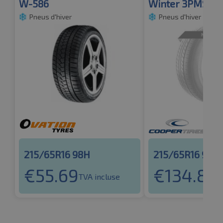
W-586
Winter 3PMSF 
Pneus d'hiver
Pneus d'hiver
215/65R16 98H
215/65R16 98H
€
55.69
€
134.82
TVA incluse
T