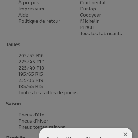
À propos
Continental
Impressum
Dunlop
Aide
Goodyear
Politique de retour
Michelin
Pirelli
Tous les fabricants
Tailles
205/55 R16
225/45 R17
225/40 R18
195/65 R15
235/35 R19
185/65 R15
Toutes les tailles de pneus
Saison
Pneus d'été
Pneus d'hiver
Pneus toutes saisons
×
Produits