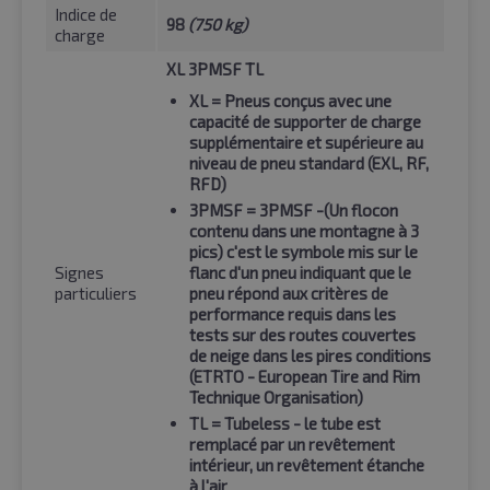
Indice de
98
(750 kg)
charge
XL 3PMSF TL
XL
= Pneus conçus avec une
capacité de supporter de charge
supplémentaire et supérieure au
niveau de pneu standard (EXL, RF,
RFD)
3PMSF
= 3PMSF -(Un flocon
contenu dans une montagne à 3
pics) c'est le symbole mis sur le
Signes
flanc d'un pneu indiquant que le
particuliers
pneu répond aux critères de
performance requis dans les
tests sur des routes couvertes
de neige dans les pires conditions
(ETRTO - European Tire and Rim
Technique Organisation)
TL
= Tubeless - le tube est
remplacé par un revêtement
intérieur, un revêtement étanche
à l'air