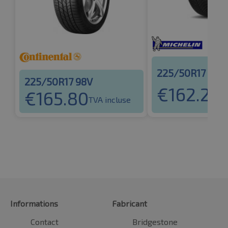
225/50R17 98V
225/50R17 98V
€
162.26
€
165.80
T
TVA incluse
Informations
Fabricant
Contact
Bridgestone