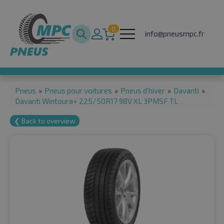
0
info@pneusmpc.fr
Pneus
»
Pneus pour voitures
»
Pneus d'hiver
»
Davanti
»
Davanti Wintoura+ 225/50R17 98V XL 3PMSF TL
❮ Back to overview