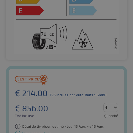
€
214.00
TVA incluse
par Auto-Raifen GmbH
€
856.00
TVA incluse
Quantité
Délai de livraison estimé - Jeu. 13 Aug. - v 18 Aug.