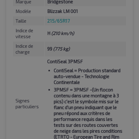
Marque
Bridgestone
Modèle
Blizzak LM 001
Taille
215/65R17
Indice de
H
(210 km/h)
vitesse
Indice de
99
(775 kg)
charge
ContiSeal 3PMSF
ContiSeal
= Production standard
auto-vendue - Technologie
Continentale
3PMSF
= 3PMSF -(Un flocon
contenu dans une montagne à 3
Signes
pics) c'est le symbole mis sur le
particuliers
flanc d'un pneu indiquant que le
pneu répond aux critères de
performance requis dans les
tests sur des routes couvertes
de neige dans les pires conditions
(ETRTO - European Tire and Rim