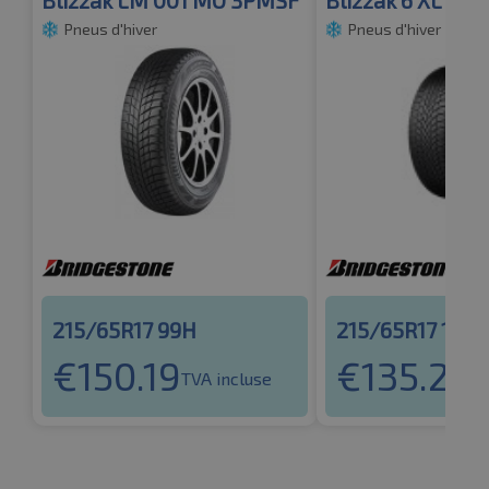
Pneus d'hiver
Pneus d'hiver
215/65R17 99H
215/65R17 103V
€
150.19
€
135.22
TVA incluse
TV