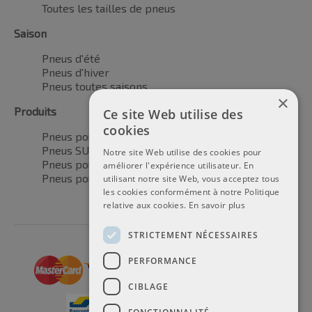
Toutes les tailles de pneus
Saison
Pneus d'été
Pneus d'hiver
Pneus toutes saisons
×
Produits
Ce site Web utilise des
cookies
Pneus pour voitures
Pneus SUV / 4x4
Notre site Web utilise des cookies pour
Pneus pour camionnettes
améliorer l'expérience utilisateur. En
Pneus pour motos
utilisant notre site Web, vous acceptez tous
les cookies conformément à notre Politique
relative aux cookies.
En savoir plus
STRICTEMENT NÉCESSAIRES
PERFORMANCE
CIBLAGE