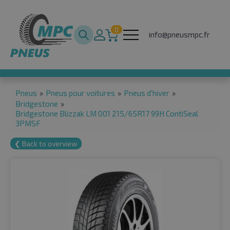
0
info@pneusmpc.fr
Pneus
»
Pneus pour voitures
»
Pneus d'hiver
»
Bridgestone
»
Bridgestone Blizzak LM 001 215/65R17 99H ContiSeal
3PMSF
❮ Back to overview