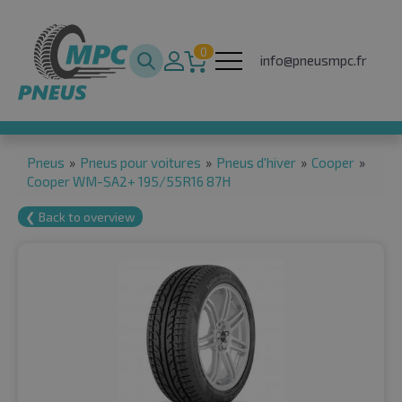
0
info@pneusmpc.fr
Pneus
»
Pneus pour voitures
»
Pneus d'hiver
»
Cooper
»
Cooper WM-SA2+ 195/55R16 87H
❮ Back to overview