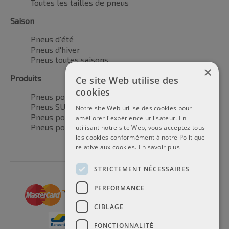
Toutes les tailles de pneus
Saison
Pneus d'été
Pneus d'hiver
Pneus toutes saisons
×
Produits
Ce site Web utilise des
cookies
Pneus pour voitures
Pneus SUV / 4x4
Notre site Web utilise des cookies pour
Pneus pour camionnettes
améliorer l'expérience utilisateur. En
Pneus pour motos
utilisant notre site Web, vous acceptez tous
les cookies conformément à notre Politique
relative aux cookies.
En savoir plus
STRICTEMENT NÉCESSAIRES
PERFORMANCE
CIBLAGE
FONCTIONNALITÉ