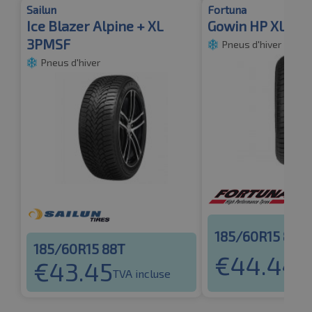
Sailun
Fortuna
Ice Blazer Alpine + XL
Gowin HP XL 3P
3PMSF
Pneus d'hiver
Pneus d'hiver
185/60R15 88T
185/60R15 88T
€
44.44
€
43.45
TV
TVA incluse