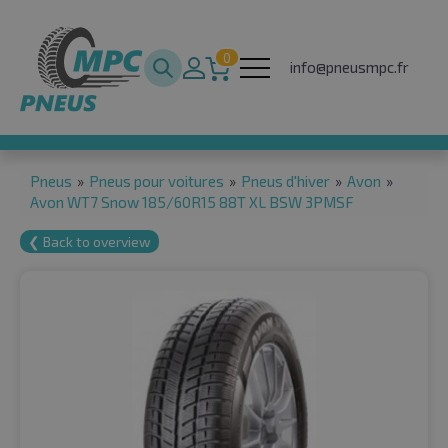
0
info@pneusmpc.fr
Pneus
»
Pneus pour voitures
»
Pneus d'hiver
»
Avon
»
Avon WT7 Snow 185/60R15 88T XL BSW 3PMSF
❮ Back to overview