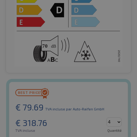
€
79.69
TVA incluse
par Auto-Raifen GmbH
€
318.76
TVA incluse
Quantité