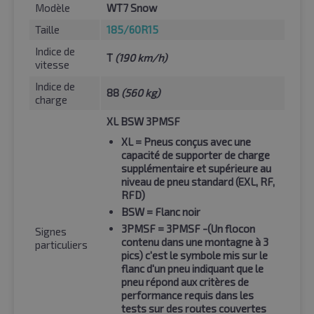
Modèle
WT7 Snow
Taille
185/60R15
Indice de
T
(190 km/h)
vitesse
Indice de
88
(560 kg)
charge
XL BSW 3PMSF
XL
= Pneus conçus avec une
capacité de supporter de charge
supplémentaire et supérieure au
niveau de pneu standard (EXL, RF,
RFD)
BSW
= Flanc noir
3PMSF
= 3PMSF -(Un flocon
Signes
contenu dans une montagne à 3
particuliers
pics) c'est le symbole mis sur le
flanc d'un pneu indiquant que le
pneu répond aux critères de
performance requis dans les
tests sur des routes couvertes