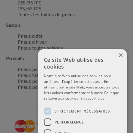
235/35 R19
185/65 R15
Toutes les tailles de pneus
Saison
Pneus d'été
Pneus d'hiver
Pneus toutes saisons
×
Produits
Ce site Web utilise des
cookies
Pneus pour voitures
Pneus SUV / 4x4
Notre site Web utilise des cookies pour
Pneus pour camionnettes
améliorer l'expérience utilisateur. En
Pneus pour motos
utilisant notre site Web, vous acceptez tous
les cookies conformément à notre Politique
relative aux cookies.
En savoir plus
STRICTEMENT NÉCESSAIRES
PERFORMANCE