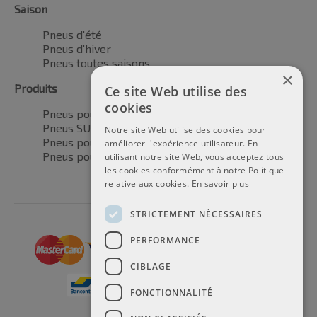
Saison
Pneus d'été
Pneus d'hiver
Pneus toutes saisons
×
Produits
Ce site Web utilise des
cookies
Pneus pour voitures
Pneus SUV / 4x4
Notre site Web utilise des cookies pour
Pneus pour camionnettes
améliorer l'expérience utilisateur. En
Pneus pour motos
utilisant notre site Web, vous acceptez tous
les cookies conformément à notre Politique
relative aux cookies.
En savoir plus
STRICTEMENT NÉCESSAIRES
PERFORMANCE
CIBLAGE
FONCTIONNALITÉ