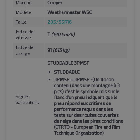
Marque
Cooper
Modèle
Weathermaster WSC
Taille
205/55R16
Indice de
T
(190 km/h)
vitesse
Indice de
91
(615 kg)
charge
STUDDABLE 3PMSF
STUDDABLE
3PMSF
= 3PMSF -(Un flocon
contenu dans une montagne à 3
pics) c'est le symbole mis sur le
Signes
flanc d'un pneu indiquant que le
particuliers
pneu répond aux critères de
performance requis dans les
tests sur des routes couvertes
de neige dans les pires conditions
(ETRTO - European Tire and Rim
Technique Organisation)