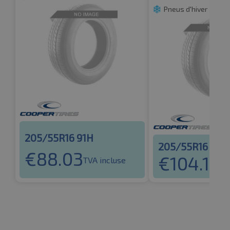
Pneus d'hiver
205/55R16 91H
205/55R16 94V
€
88.03
€
104.14
TVA incluse
TV