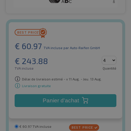
€
60.97
TVA incluse
par Auto-Raifen GmbH
€
243.88
TVA incluse
Quantité
Délai de livraison estimé - v 11 Aug. - Jeu. 13 Aug.
Livraison gratuite
Panier d'achat
€
60.97
TVA incluse