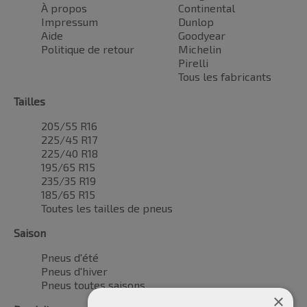
À propos
Continental
Impressum
Dunlop
Aide
Goodyear
Politique de retour
Michelin
Pirelli
Tous les fabricants
Tailles
205/55 R16
225/45 R17
225/40 R18
195/65 R15
235/35 R19
185/65 R15
Toutes les tailles de pneus
Saison
Pneus d'été
Pneus d'hiver
Pneus toutes saisons
×