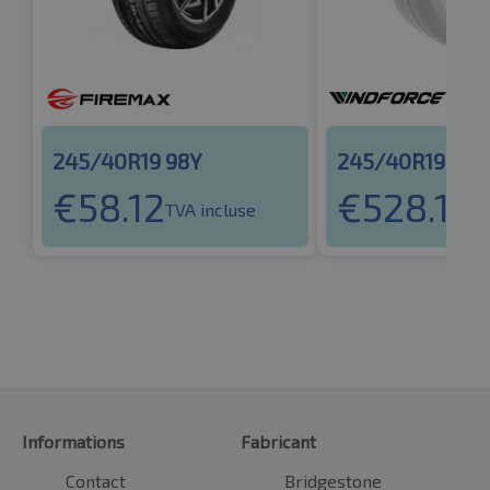
245/40R19 98Y
245/40R19 98Y
€
58.12
€
528.16
TVA incluse
TV
Informations
Fabricant
Contact
Bridgestone