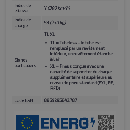
Indice de
Y
(300 km/h)
vitesse
Indice de
98
(750 kg)
charge
TL XL
TL
= Tubeless - le tube est
remplacé par un revêtement
intérieur, un revêtement étanche
à l'air
Signes
particuliers
XL
= Pneus conçus avec une
capacité de supporter de charge
supplémentaire et supérieure au
niveau de pneu standard (EXL, RF,
RFD)
Code EAN
8859295842787