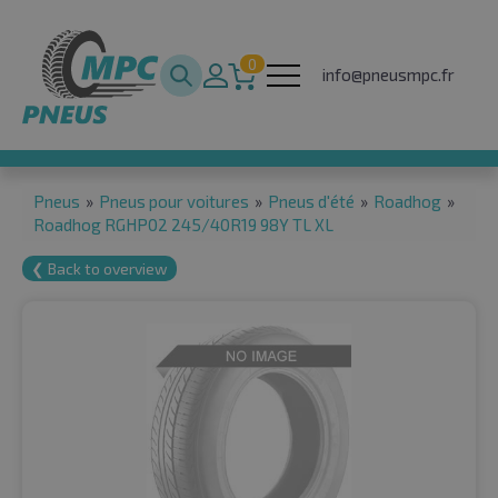
0
info@pneusmpc.fr
Pneus
»
Pneus pour voitures
»
Pneus d'été
»
Roadhog
»
Roadhog RGHP02 245/40R19 98Y TL XL
❮ Back to overview