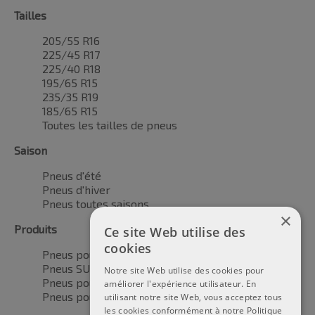
Tailles
205/55 R16
225/45 R17
225/40 R18
195/65 R15
235/35 R19
185/65 R15
Toutes les tailles de pneus
Saison
Pneus d'été
Pneus d'hiver
Pneus toutes saisons
×
Produits
Ce site Web utilise des
cookies
Pneus pour voitures
Pneus SUV / 4x4
Notre site Web utilise des cookies pour
Pneus pour camionnettes
améliorer l'expérience utilisateur. En
Pneus pour motos
utilisant notre site Web, vous acceptez tous
les cookies conformément à notre Politique