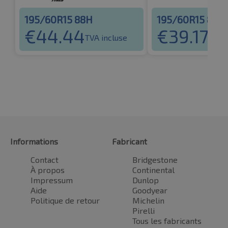
195/60R15 88H
195/60R15 88V
€
44.44
€
39.17
TVA incluse
TVA i
Informations
Fabricant
Contact
Bridgestone
À propos
Continental
Impressum
Dunlop
Aide
Goodyear
Politique de retour
Michelin
Pirelli
Tous les fabricants