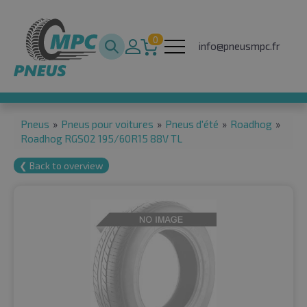
0
info@pneusmpc.fr
Pneus
»
Pneus pour voitures
»
Pneus d'été
»
Roadhog
»
Roadhog RGS02 195/60R15 88V TL
❮ Back to overview