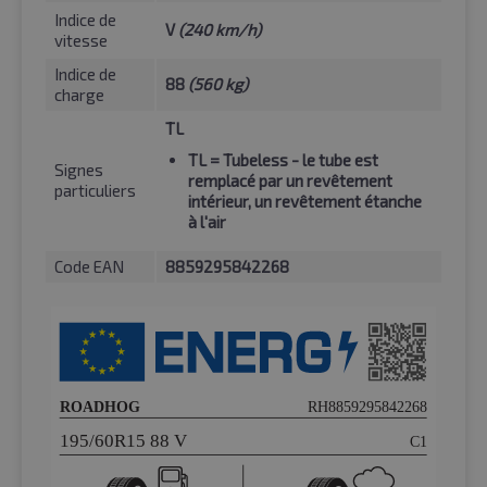
Indice de
V
(240 km/h)
vitesse
Indice de
88
(560 kg)
charge
TL
TL
= Tubeless - le tube est
Signes
remplacé par un revêtement
particuliers
intérieur, un revêtement étanche
à l'air
Code EAN
8859295842268