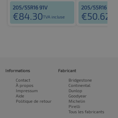
205/55R16 91V
205/55R16 91V
€
84.30
€
50.62
TVA incluse
TVA
Informations
Fabricant
Contact
Bridgestone
À propos
Continental
Impressum
Dunlop
Aide
Goodyear
Politique de retour
Michelin
Pirelli
Tous les fabricants