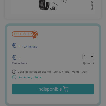
€
-
TVA incluse
€
-
TVA incluse
Quantité
Délai de livraison estimé - Vend. 7 Aug. - Vend. 7 Aug.
Livraison gratuite
Indisponible