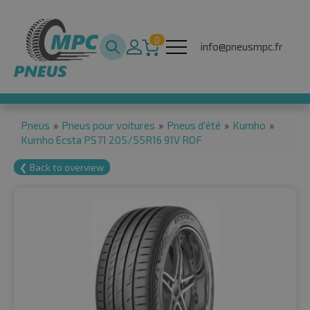
0
info@pneusmpc.fr
Pneus
»
Pneus pour voitures
»
Pneus d'été
»
Kumho
»
Kumho Ecsta PS71 205/55R16 91V ROF
❮ Back to overview