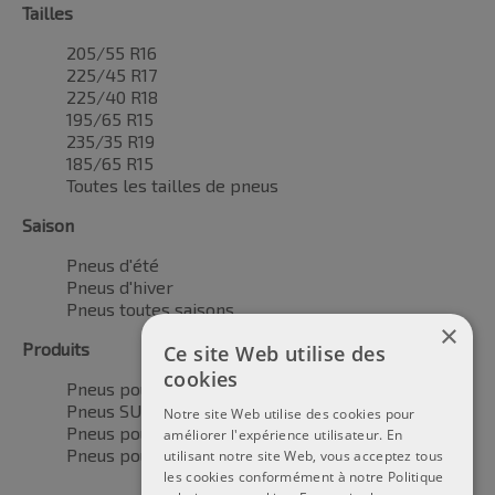
Tailles
205/55 R16
225/45 R17
225/40 R18
195/65 R15
235/35 R19
185/65 R15
Toutes les tailles de pneus
Saison
Pneus d'été
Pneus d'hiver
Pneus toutes saisons
×
Produits
Ce site Web utilise des
cookies
Pneus pour voitures
Pneus SUV / 4x4
Notre site Web utilise des cookies pour
Pneus pour camionnettes
améliorer l'expérience utilisateur. En
Pneus pour motos
utilisant notre site Web, vous acceptez tous
les cookies conformément à notre Politique