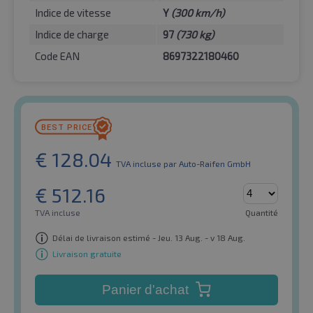
Indice de vitesse
Y
(300 km/h)
Indice de charge
97
(730 kg)
Code EAN
8697322180460
€
128.04
TVA incluse
par Auto-Raifen GmbH
€
512.16
TVA incluse
Quantité
Délai de livraison estimé - Jeu. 13 Aug. - v 18 Aug.
Livraison gratuite
Panier d'achat