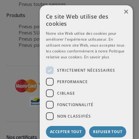
Pneus toutes saisons
×
Produits
Ce site Web utilise des
cookies
Pneus pour voitures
Pneus SUV / 4x4
Notre site Web utilise des cookies pour
Pneus pour camionnettes
améliorer l'expérience utilisateur. En
Pneus pour motos
utilisant notre site Web, vous acceptez tous
les cookies conformément à notre Politique
relative aux cookies.
En savoir plus
STRICTEMENT NÉCESSAIRES
PERFORMANCE
CIBLAGE
FONCTIONNALITÉ
NON CLASSIFIÉS
ACCEPTER TOUT
REFUSER TOUT
Nos certificats