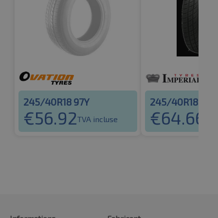
245/40R18 97Y
245/40R18 97Y
€
56.92
€
64.66
TVA incluse
TVA