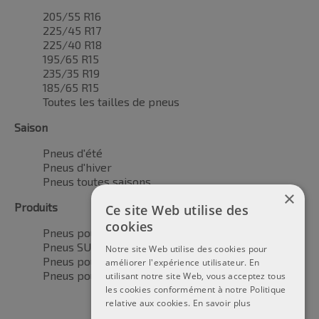
205/55 R16
225/45 R17
225/40 R18
195/65 R15
235/35 R19
185/65 R15
Toutes les tailles de pneus
Saison
Pneus d'été
Pneus d'hiver
Pneus toutes saisons
×
Produits
Ce site Web utilise des
cookies
Pneus pour voitures
Pneus SUV / 4x4
Notre site Web utilise des cookies pour
Pneus pour camionnettes
améliorer l'expérience utilisateur. En
Pneus pour motos
utilisant notre site Web, vous acceptez tous
les cookies conformément à notre Politique
relative aux cookies.
En savoir plus