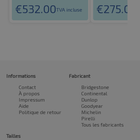
€
532.00
€
275.08
TVA incluse
T
Informations
Fabricant
Contact
Bridgestone
À propos
Continental
Impressum
Dunlop
Aide
Goodyear
Politique de retour
Michelin
Pirelli
Tous les fabricants
Tailles