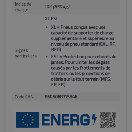
Indice de
102
(850 kg)
charge
XL FSL
XL
= Pneus conçus avec une
capacité de supporter de charge
supplémentaire et supérieure au
niveau de pneu standard (EXL, RF,
RFD)
Signes
particuliers
FSL
= Protection pour rebords de
jantes. Pour limiter les dégâts
causés par les frottements de
trottoirs ou les projections de
débris sur le tout terrain.(MFS,
FP, FR)
Code EAN
8605068715846