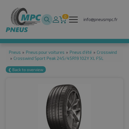
0
info@pneusmpc.fr
Pneus
»
Pneus pour voitures
»
Pneus d'été
»
Crosswind
»
Crosswind Sport Peak 245/45R19 102Y XL FSL
❮ Back to overview